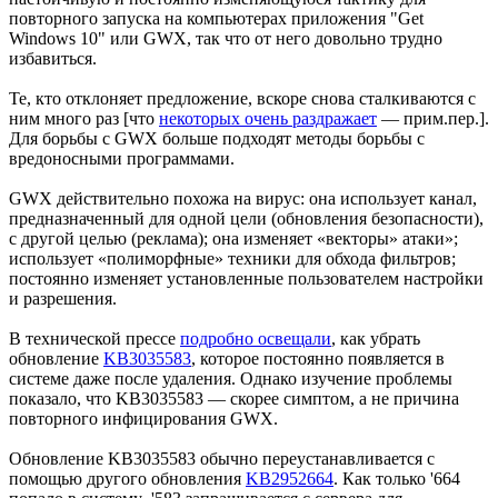
повторного запуска на компьютерах приложения "Get
Windows 10" или GWX, так что от него довольно трудно
избавиться.
Те, кто отклоняет предложение, вскоре снова сталкиваются с
ним много раз [что
некоторых очень раздражает
— прим.пер.].
Для борьбы с GWX больше подходят методы борьбы с
вредоносными программами.
GWX действительно похожа на вирус: она использует канал,
предназначенный для одной цели (обновления безопасности),
c другой целью (реклама); она изменяет «векторы» атаки»;
использует «полиморфные» техники для обхода фильтров;
постоянно изменяет установленные пользователем настройки
и разрешения.
В технической прессе
подробно освещали
, как убрать
обновление
KB3035583
, которое постоянно появляется в
системе даже после удаления. Однако изучение проблемы
показало, что KB3035583 — скорее симптом, а не причина
повторного инфицирования GWX.
Обновление KB3035583 обычно переустанавливается с
помощью другого обновления
KB2952664
. Как только '664