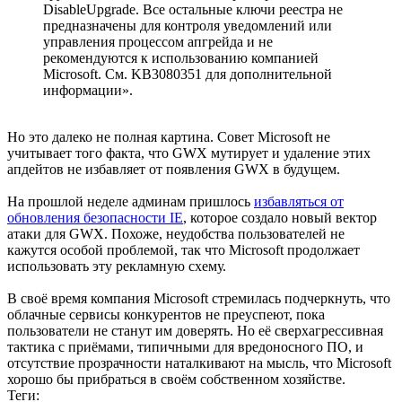
DisableUpgrade. Все остальные ключи реестра не
предназначены для контроля уведомлений или
управления процессом апгрейда и не
рекомендуются к использованию компанией
Microsoft. См. KB3080351 для дополнительной
информации».
Но это далеко не полная картина. Совет Microsoft не
учитывает того факта, что GWX мутирует и удаление этих
апдейтов не избавляет от появления GWX в будущем.
На прошлой неделе админам пришлось
избавляться от
обновления безопасности IE
, которое создало новый вектор
атаки для GWX. Похоже, неудобства пользователей не
кажутся особой проблемой, так что Microsoft продолжает
использовать эту рекламную схему.
В своё время компания Microsoft стремилась подчеркнуть, что
облачные сервисы конкурентов не преуспеют, пока
пользователи не станут им доверять. Но её сверхагрессивная
тактика с приёмами, типичными для вредоносного ПО, и
отсутствие прозрачности наталкивают на мысль, что Microsoft
хорошо бы прибраться в своём собственном хозяйстве.
Теги: