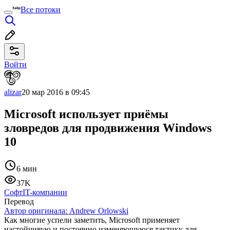
Все потоки
Войти
alizar
20 мар 2016 в 09:45
Microsoft использует приёмы
зловредов для продвижения Windows
10
6 мин
37K
Софт
IT-компании
Перевод
Автор оригинала:
Andrew Orlowski
Как многие успели заметить, Microsoft применяет
настойчивую и постоянно изменяющуюся тактику для