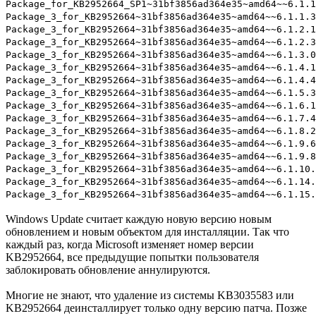
Package_for_KB2952664_SP1~31bf3856ad364e35~amd64~~6.1.1
Package_3_for_KB2952664~31bf3856ad364e35~amd64~~6.1.1.3
Package_3_for_KB2952664~31bf3856ad364e35~amd64~~6.1.2.1
Package_3_for_KB2952664~31bf3856ad364e35~amd64~~6.1.2.3
Package_3_for_KB2952664~31bf3856ad364e35~amd64~~6.1.3.0
Package_3_for_KB2952664~31bf3856ad364e35~amd64~~6.1.4.1
Package_3_for_KB2952664~31bf3856ad364e35~amd64~~6.1.4.4
Package_3_for_KB2952664~31bf3856ad364e35~amd64~~6.1.5.3
Package_3_for_KB2952664~31bf3856ad364e35~amd64~~6.1.6.1
Package_3_for_KB2952664~31bf3856ad364e35~amd64~~6.1.7.4
Package_3_for_KB2952664~31bf3856ad364e35~amd64~~6.1.8.2
Package_3_for_KB2952664~31bf3856ad364e35~amd64~~6.1.9.6
Package_3_for_KB2952664~31bf3856ad364e35~amd64~~6.1.9.8
Package_3_for_KB2952664~31bf3856ad364e35~amd64~~6.1.10.
Package_3_for_KB2952664~31bf3856ad364e35~amd64~~6.1.14.
Package_3_for_KB2952664~31bf3856ad364e35~amd64~~6.1.15.
Windows Update считает каждую новую версию новым
обновлением и новым объектом для инсталляции. Так что
каждый раз, когда Microsoft изменяет номер версии
KB2952664, все предыдущие попытки пользователя
заблокировать обновление аннулируются.
Многие не знают, что удаление из системы KB3035583 или
KB2952664 деинсталлирует только одну версию патча. Позже