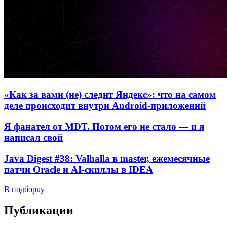
«Как за вами (не) следит Яндекс»: что на самом
деле происходит внутри Android-приложений
Я фанател от MDT. Потом его не стало — и я
написал свой
Java Digest #38: Valhalla в master, ежемесячные
патчи Oracle и AI-скиллы в IDEA
В подборку
Публикации