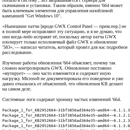
попало в систему ,'583 запрашивается с сервера для
скачивания и установки. Таким образом, именно '664 может
быть ключевым элементом для управления назойливой
кампанией "Get Windows 10".
«Нынешние патчи [вроде GWX Control Panel — прим.пер.] не
в полной мере исправляют эту ситуацию, и я не думаю, что
они когда-либо исправят её, поскольку автор патча GWX
изолирует только исполняемый файл GWX и обновление
'583», — написал читатель, который провёл для нас подробное
расследование.
Изучение работы обновления '664 объясняет, почему так
сложно контролировать GWX. Обновление постоянно
«мутирует» — оно часто изменяется и содержит иную
нагрузку. Microsoft не документировала его поведение и уже
давно отказалась от объяснений, что обновления KB делают
на самом деле.
Системные логи содержат хронику частых изменений '664.
Package_1_for_KB2952664~31bf3856ad364e35~amd64~~6.1.1.3
Package_1_for_KB2952664~31bf3856ad364e35~amd64~~6.1.2.1
Package_1_for_KB2952664~31bf3856ad364e35~amd64~~6.1.2.3
Package_1_for_KB2952664~31bf3856ad364e35~amd64~~6.1.3.0