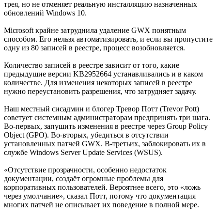
трея, но не отменяет реальную инсталляцию назначенных
обновлений Windows 10.
Microsoft крайне затруднила удаление GWX понятным
способом. Его нельзя автоматизировать, и если вы пропустите
одну из 80 записей в реестре, процесс возобновляется.
Количество записей в реестре зависит от того, какие
предыдущие версии KB2952664 устанавливались и в каком
количестве. Для изменения некоторых записей в реестре
нужно переустановить разрешения, что затрудняет задачу.
Наш местный сисадмин и блогер Тревор Потт (Trevor Pott)
советует системным администраторам предпринять три шага.
Во-первых, запушить изменения в реестре через Group Policy
Object (GPO). Во-вторых, убедиться в отсутствии
установленных патчей GWX. В-третьих, заблокировать их в
службе Windows Server Update Services (WSUS).
«Отсутствие прозрачности, особенно недостаток
документации, создаёт огромные проблемы для
корпоративных пользователей. Вероятнее всего, это «ложь
через умолчание», сказал Потт, потому что документация
многих патчей не описывает их поведение в полной мере.