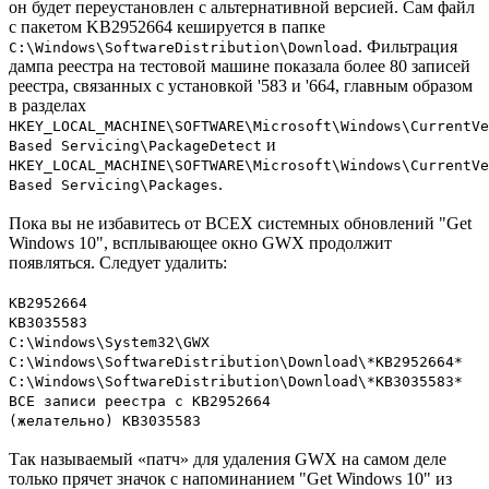
он будет переустановлен с альтернативной версией. Сам файл
с пакетом KB2952664 кешируется в папке
. Фильтрация
C:\Windows\SoftwareDistribution\Download
дампа реестра на тестовой машине показала более 80 записей
реестра, связанных с установкой '583 и '664, главным образом
в разделах
HKEY_LOCAL_MACHINE\SOFTWARE\Microsoft\Windows\CurrentVe
и
Based Servicing\PackageDetect
HKEY_LOCAL_MACHINE\SOFTWARE\Microsoft\Windows\CurrentVe
.
Based Servicing\Packages
Пока вы не избавитесь от ВСЕХ системных обновлений "Get
Windows 10", всплывающее окно GWX продолжит
появляться. Следует удалить:
KB2952664
KB3035583
C:\Windows\System32\GWX
C:\Windows\SoftwareDistribution\Download\*KB2952664*
C:\Windows\SoftwareDistribution\Download\*KB3035583*
ВСЕ записи реестра с KB2952664
(желательно) KB3035583
Так называемый «патч» для удаления GWX на самом деле
только прячет значок с напоминанием "Get Windows 10" из