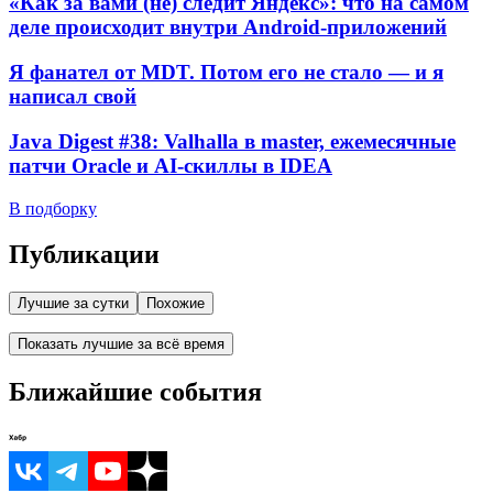
«Как за вами (не) следит Яндекс»: что на самом
деле происходит внутри Android-приложений
Я фанател от MDT. Потом его не стало — и я
написал свой
Java Digest #38: Valhalla в master, ежемесячные
патчи Oracle и AI-скиллы в IDEA
В подборку
Публикации
Лучшие за сутки
Похожие
Показать лучшие за всё время
Ближайшие события