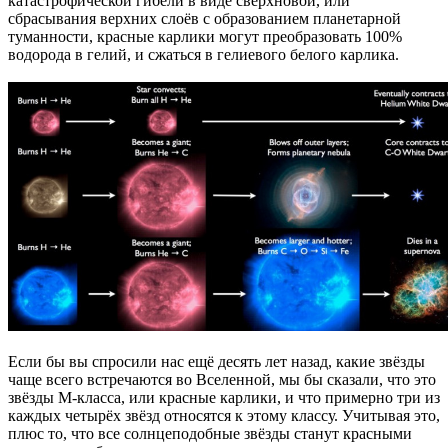
катастрофической гибели в виде сверхновой, или
сбрасывания верхних слоёв с образованием планетарной
туманности, красные карлики могут преобразовать 100%
водорода в гелий, и сжаться в гелиевого белого карлика.
Если бы вы спросили нас ещё десять лет назад, какие звёзды
чаще всего встречаются во Вселенной, мы бы сказали, что это
звёзды М-класса, или красные карлики, и что примерно три из
каждых четырёх звёзд относятся к этому классу. Учитывая это,
плюс то, что все солнцеподобные звёзды станут красными