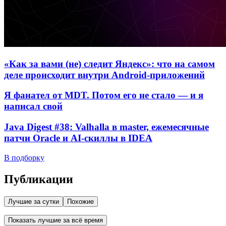
«Как за вами (не) следит Яндекс»: что на самом
деле происходит внутри Android-приложений
Я фанател от MDT. Потом его не стало — и я
написал свой
Java Digest #38: Valhalla в master, ежемесячные
патчи Oracle и AI-скиллы в IDEA
В подборку
Публикации
Лучшие за сутки
Похожие
Показать лучшие за всё время