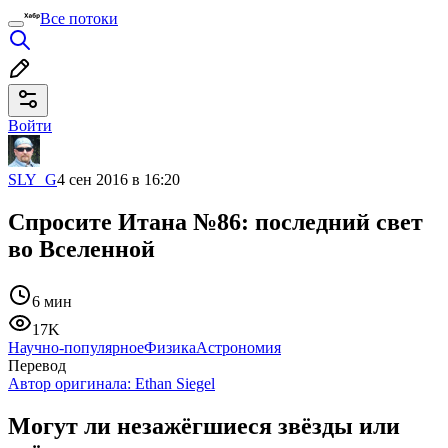
Все потоки
Войти
SLY_G
4 сен 2016 в 16:20
Спросите Итана №86: последний свет
во Вселенной
6 мин
17K
Научно-популярное
Физика
Астрономия
Перевод
Автор оригинала:
Ethan Siegel
Могут ли незажёгшиеся звёзды или