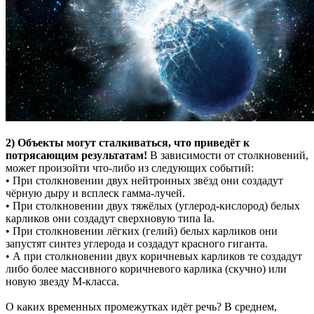
2) Объекты могут сталкиваться, что приведёт к
потрясающим результатам!
В зависимости от столкновений,
может произойти что-либо из следующих событий:
• При столкновении двух нейтронных звёзд они создадут
чёрную дыру и всплеск гамма-лучей.
• При столкновении двух тяжёлых (углерод-кислород) белых
карликов они создадут сверхновую типа Ia.
• При столкновении лёгких (гелий) белых карликов они
запустят синтез углерода и создадут красного гиганта.
• А при столкновении двух коричневых карликов те создадут
либо более массивного коричневого карлика (скучно) или
новую звезду М-класса.
О каких временных промежутках идёт речь? В среднем,