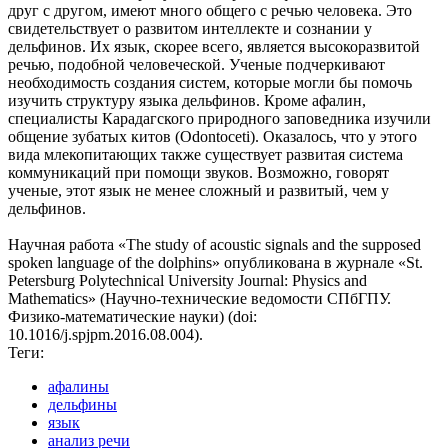
друг с другом, имеют много общего с речью человека. Это
свидетельствует о развитом интеллекте и сознании у
дельфинов. Их язык, скорее всего, является высокоразвитой
речью, подобной человеческой. Ученые подчеркивают
необходимость создания систем, которые могли бы помочь
изучить структуру языка дельфинов. Кроме афалин,
специалисты Карадагского природного заповедника изучили
общение зубатых китов (Odontoceti). Оказалось, что у этого
вида млекопитающих также существует развитая система
коммуникаций при помощи звуков. Возможно, говорят
ученые, этот язык не менее сложный и развитый, чем у
дельфинов.
Научная работа «The study of acoustic signals and the supposed
spoken language of the dolphins» опубликована в журнале «St.
Petersburg Polytechnical University Journal: Physics and
Mathematics» (Научно-технические ведомости СПбГПУ.
Физико-математические науки) (doi:
10.1016/j.spjpm.2016.08.004).
Теги:
афалины
дельфины
язык
анализ речи