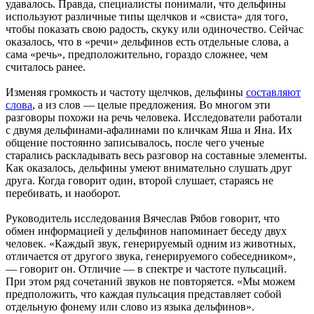
удавалось. Правда, специалисты понимали, что дельфины
используют различные типы щелчков и «свиста» для того,
чтобы показать свою радость, скуку или одиночество. Сейчас
оказалось, что в «речи» дельфинов есть отдельные слова, а
сама «речь», предположительно, гораздо сложнее, чем
считалось ранее.
Изменяя громкость и частоту щелчков, дельфины
составляют
слова
, а из слов — целые предложения. Во многом эти
разговоры похожи на речь человека. Исследователи работали
с двумя дельфинами-афалинами по кличкам Яша и Яна. Их
общение постоянно записывалось, после чего ученые
старались раскладывать весь разговор на составные элементы.
Как оказалось, дельфины умеют внимательно слушать друг
друга. Когда говорит один, второй слушает, стараясь не
перебивать, и наоборот.
Руководитель исследования Вячеслав Рябов говорит, что
обмен информацией у дельфинов напоминает беседу двух
человек. «Каждый звук, генерируемый одним из животных,
отличается от другого звука, генерируемого собеседником»,
— говорит он. Отличие — в спектре и частоте пульсаций.
При этом ряд сочетаний звуков не повторяется. «Мы можем
предположить, что каждая пульсация представляет собой
отдельную фонему или слово из языка дельфинов».