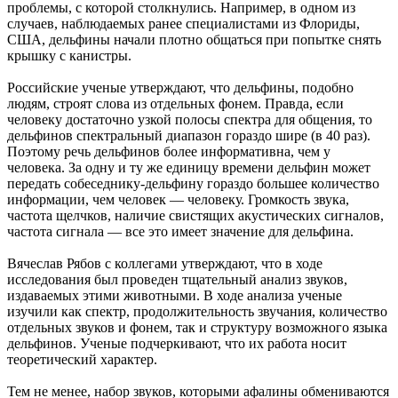
проблемы, с которой столкнулись. Например, в одном из
случаев, наблюдаемых ранее специалистами из Флориды,
США, дельфины начали плотно общаться при попытке снять
крышку с канистры.
Российские ученые утверждают, что дельфины, подобно
людям, строят слова из отдельных фонем. Правда, если
человеку достаточно узкой полосы спектра для общения, то
дельфинов спектральный диапазон гораздо шире (в 40 раз).
Поэтому речь дельфинов более информативна, чем у
человека. За одну и ту же единицу времени дельфин может
передать собеседнику-дельфину гораздо большее количество
информации, чем человек — человеку. Громкость звука,
частота щелчков, наличие свистящих акустических сигналов,
частота сигнала — все это имеет значение для дельфина.
Вячеслав Рябов с коллегами утверждают, что в ходе
исследования был проведен тщательный анализ звуков,
издаваемых этими животными. В ходе анализа ученые
изучили как спектр, продолжительность звучания, количество
отдельных звуков и фонем, так и структуру возможного языка
дельфинов. Ученые подчеркивают, что их работа носит
теоретический характер.
Тем не менее, набор звуков, которыми афалины обмениваются