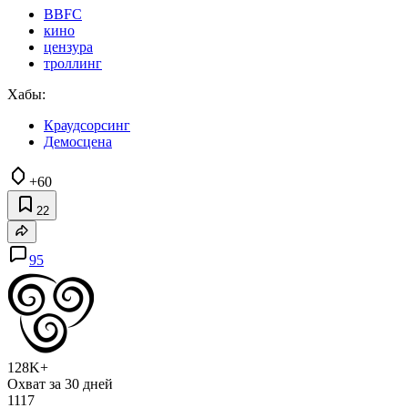
BBFC
кино
цензура
троллинг
Хабы:
Краудсорсинг
Демосцена
+60
22
95
128K+
Охват за 30 дней
1117