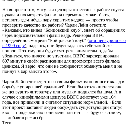
На вопрос о том, могут ли цензоры отнестись к работе спустя
рукава и посмотреть фильм на перемотке, может быть,
вставить где-нибудь пару скрытых кадров — просто чтобы
проверить качество их работы? Чарли Лайн ответил:
«Каждый, кто видел "Бойцовский клуб", знает об обращениях
через подсознательный флэш-кадр. Ревизоры BBFC
определённо смотрели "Бойцовский клуб" (
они цензурили его
в 1999 году
), надеюсь, они будут задавать себе такой же
вопрос. Поэтому они будут смотреть внимательно, дабы
убедиться, что ничего не упустили. BBFC зарезервировали
607 минут в своём расписании для просмотра всего фильма
целиком. Я верю, что они не собираются обмануть меня и не
пойдут в бар вместо этого».
Чарли Лайн считает, что со своим фильмом он вносит вклад в
борьбу с устаревшей традицией. Если бы кто-то пытался так
же цензурить литературу или музыку, поднялся бы шум. А в
случае с кинофильмами цензура BBFC действует уже 104
года, все привыкли и считают ситуацию нормальной. «Если
этот проект заставит людей обсуждать существующий статус-
кво — поддерживают они меня или нет — я буду счастлив»,
— добавил режиссёр.
Теги: