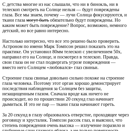
С детства многие из нас слышали, что ни в бинокль, ни в
телескоп смотреть на Солнце нельзя — будут повреждены
глаза. Все мы знаем, почему — лучи Солнца фокусируются, и
ткани глаза
могут быть
обязательно будут повреждены. Но
каким может быть повреждение? Вопрос, возможно, немного
детский, но все равно интересно.
Настолько интересно, что все это решено было проверить.
Астроном по имени Марк Томпсон решил показать это на
практике. Он установил 80мм телескоп с увеличением 50х,
направил его на Солнце, и посмотрел в телескоп. Правда,
свои глаза он не стал подвергать угрозе повреждения —
вместо него Солнцем «любовался» глаз свиньи.
Строение глаза свиньи довольно сильно похоже на строение
глаза человека. Поэтому этот орган хорошо демонстрирует
последствия наблюдения за Солнцем без защиты,
незащищенным глазом. Сначала вроде как ничего не
происходит, но по прошествии 20 секунд глаз начинает
дымиться. И это не пар — ткани глаза начинают гореть.
За 20 секунд в глазу образовалось отверстие, проходящее через
роговицу и хрусталик. Томпсон рассек глаз, и выяснил, что
степень повреждения очень высока — излучение поразило и
глубинные слои глазного яблока, а не только поверхность.