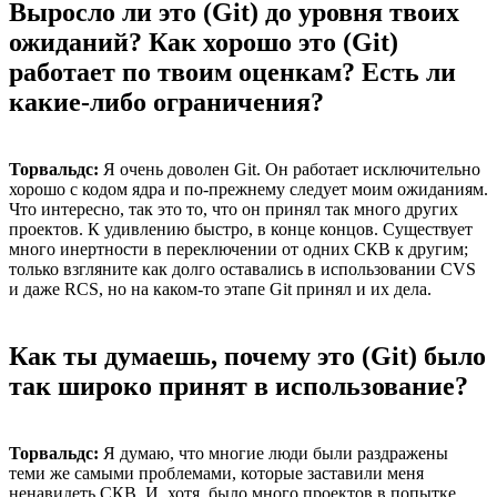
Выросло ли это (Git) до уровня твоих
ожиданий? Как хорошо это (Git)
работает по твоим оценкам? Есть ли
какие-либо ограничения?
Торвальдс:
Я очень доволен Git. Он работает исключительно
хорошо с кодом ядра и по-прежнему следует моим ожиданиям.
Что интересно, так это то, что он принял так много других
проектов. К удивлению быстро, в конце концов. Существует
много инертности в переключении от одних СКВ к другим;
только взгляните как долго оставались в использовании CVS
и даже RCS, но на каком-то этапе Git принял и их дела.
Как ты думаешь, почему это (Git) было
так широко принят в использование?
Торвальдс:
Я думаю, что многие люди были раздражены
теми же самыми проблемами, которые заставили меня
ненавидеть СКВ. И, хотя, было много проектов в попытке