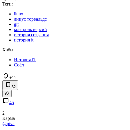
Теги:
linux
линус торвальдс
git
контроль версий
история создания
история it
Хабы:
История IT
Софт
+12
32
45
2
Карма
@piva