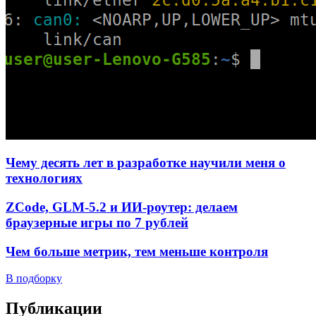
Чему десять лет в разработке научили меня о
технологиях
ZCode, GLM-5.2 и ИИ-роутер: делаем
браузерные игры по 7 рублей
Чем больше метрик, тем меньше контроля
В подборку
Публикации