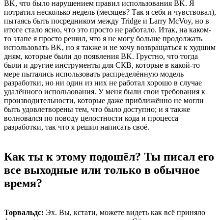
BK, что было нарушением правил использования BK. Я
потратил несколько недель (месяцев? Так я себя и чувствовал),
пытаясь быть посредником между Tridge и Larry McVoy, но в
итоге стало ясно, что это просто не работало. Итак, на каком-
то этапе я просто решил, что я не могу больше продолжать
использовать BK, но я также и не хочу возвращаться к худшим
дням, которые были до появления BK. Грустно, что тогда
были и другие инструменты для СКВ, которые в какой-то
мере пытались использовать распределённую модель
разработки, но ни один из них не работал хорошо в случае
удалённого использования. У меня были свои требования к
производительности, которые даже приближённо не могли
быть удовлетворены тем, что было доступно; и я также
волновался по поводу целостности кода и процесса
разработки, так что я решил написать своё.
Как ты к этому подошёл? Ты писал его
все выходные или только в обычное
время?
Торвальдс:
Эх. Вы, кстати, можете видеть как всё приняло