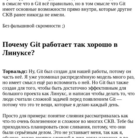
в смысле что в Git всё правильно, но в том смысле что Git
имеет основные возможности прямо внутри, которые другие
СКВ ранее никогда не имели.
Без фальшивой скромности ;)
Почему Git работает так хорошо в
Линуксе?
Торвальдс:
Ну, Git был создан для нашей работы, потому он
часть неё. Я уже упоминал распределённую модель много раз,
но имеет смысл ещё раз вспомнить о ней. Но Git был также
создан для того, чтобы быть достаточно эффективным для
большого проекта как Линукс, и написан чтобы делать то, что
люди считали сложной задачей перед появлением Git —
потому что это те вещи, которые я делаю каждый день.
Просто для примера: понятие слияния рассматривалась как
что-то очень болезненное и сложное во многих СКВ. Тебе бы
приходилось планировать свои сливания, потому, что они
были серьёзным делом. Это не устаивает меня, так как я,
обычно, делаю десятки слияний в день когда нахожусь в во