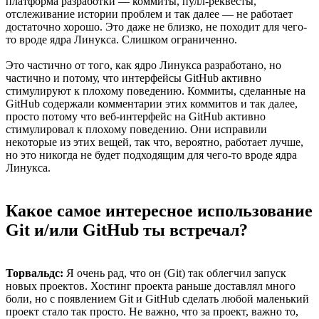
платформа разработки — коммиты, пулл-реквесты,
отслеживание истории проблем и так далее — не работает
достаточно хорошо. Это даже не близко, не походит для чего-
то вроде ядра Линукса. Слишком ограниченно.
Это частично от того, как ядро Линукса разработано, но
частично и потому, что интерфейсы GitHub активно
стимулируют к плохому поведению. Коммиты, сделанные на
GitHub содержали комментарии этих коммитов и так далее,
просто потому что веб-интерфейс на GitHub активно
стимулировал к плохому поведению. Они исправили
некоторые из этих вещей, так что, вероятно, работает лучше,
но это никогда не будет подходящим для чего-то вроде ядра
Линукса.
Какое самое интересное использование
Git и/или GitHub ты встречал?
Торвальдс:
Я очень рад, что он (Git) так облегчил запуск
новых проектов. Хостинг проекта раньше доставлял много
боли, но с появлением Git и GitHub сделать любой маленький
проект стало так просто. Не важно, что за проект, важно то,