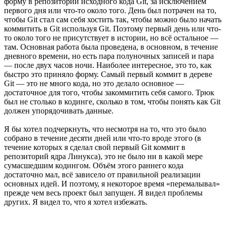
форму в репозитории исходного кода Git, за исключением
первого дня или что-то около того. День был потрачен на то,
чтобы Git стал сам себя хостить так, чтобы можно было начать
коммитить в Git используя Git. Поэтому первый день или что-
то около того не присутствует в истории, но всё остальное —
там. Основная работа была проведена, в основном, в течение
дневного времени, но есть пара полуночных записей и пара
— после двух часов ночи. Наиболее интересное, это то, как
быстро это приняло форму. Самый первый коммит в дереве
Git — это не много кода, но это делало основное —
достаточное для того, чтобы закоммитить себя самого. Трюк
был не столько в кодинге, сколько в том, чтобы понять как Git
должен упорядочивать данные.
Я бы хотел подчеркнуть, что несмотря на то, что это было
собрано в течение десяти дней или что-то вроде этого (в
течение которых я сделал свой первый Git коммит в
репозиторий ядра Линукса), это не было ни в какой мере
сумасшедшим кодингом. Объём этого раннего кода
достаточно мал, всё зависело от правильной реализации
основных идей. И поэтому, я некоторое время «перемалывал»
прежде чем весь проект был запущен. Я видел проблемы
других. Я видел то, что я хотел избежать.