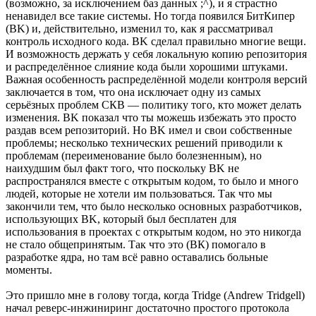
(возможно, за исключением баз данных ;^), и я страстно
ненавидел все такие системы. Но тогда появился БитКипер
(BK) и, действительно, изменил то, как я рассматривал
контроль исходного кода. BK сделал правильно многие вещи.
И возможность держать у себя локальную копию репозитория
и распределённое слияние кода были хорошими штуками.
Важная особенность распределённой модели контроля версий
заключается в том, что она исключает одну из самых
серьёзных проблем СКВ — политику того, кто может делать
изменения. BK показал что ты можешь избежать это просто
раздав всем репозиторий. Но BK имел и свои собственные
проблемы; несколько технических решений приводили к
проблемам (переименование было болезненным), но
наихудшим был факт того, что поскольку BK не
распространялся вместе с открытым кодом, то было и много
людей, которые не хотели им пользоваться. Так что мы
закончили тем, что было несколько основных разработчиков,
использующих BK, который был бесплатен для
использования в проектах с открытым кодом, но это никогда
не стало общепринятым. Так что это (ВК) помогало в
разработке ядра, но там всё равно оставались больные
моменты.
Это пришло мне в голову тогда, когда Tridge (Andrew Tridgell)
начал реверс-инжиниринг достаточно простого протокола