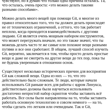
чувствуют, но я думаю что только одна причина осталась. Та,
что осталась, очень проста: «это можно делать такими
разными способами».
Можно делать много вещей при помощи Git, и многие из
правил относительно того, что ты должен делать происходят
не от технических ограничений, а оттого, что так работает
неплохо, когда приходится взаимодействовать с другими
людьми. Git является очень мощным набором инструментов,
что может перегружать вначале, но это также значит, что ты
можешь делать часто те же самые или похожие вещи разными
путями и все они сработают. В общем, лучший способ изучить
Git, вероятно, заключается в том, чтобы просто делать простые
вещи и даже не смотреть на другие вещи до тех пор, пока ты
не будешь уверенным в отношении основ.
Существуют несколько исторических причин для восприятия
Git как сложной вещи. Одна из них — то, что это
действительно было сложным. Те люди, которые начали
использовать Git раньше всех для работы с ядром Линукса,
действительно должны были научиться использовать
достаточно непростой набор скриптов чтобы заставить всё
работать. Все силы были направленны на то, чтобы заставить
работать основную технологию и совсем немного — на то,
чтобы сделать это легким или очевидным. Так и Git,