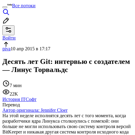
Все потоки
Войти
piva
10 апр 2015 в 17:17
Десять лет Git: интервью с создателем
— Линус Торвальдс
7 мин
22K
История IT
Софт
Перевод
Автор оригинала:
Jennifer Cloer
На этой неделе исполнятся десять лет с того момента, когда
разработчики ядра Линукса столкнулись с помехой: они
больше не могли использовать свою систему контроля версий
BitKeeper и никакая другая система контроля исходного кода