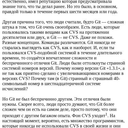
естественно, имел репутацию которая предусматривала
знание того, что ты делал ранее. Но это было, в основном,
правдой только в течение первых шести месяцев или года.
Другая причина того, что люди считали, будто Git — сложная
штука в том, что Git очень своеобразен. Есть люди, которые
пользовались такими вещами как CVS на протяжении
десятилетия или двух, и Git — не CVS. Даже не похожи.
Разные концепции. Команды различаются. Git никогда не
старалась выглядеть как CVS, как и наоборот. И, если ты
пользовался CVS-подобной системой в течение длительного
времени, то создаётся впечатление сложности и
беспричинного отличия Git. Люди были оттолкнуты странной
системой номеров версий. Почему номер версии Git «1.3.1», а
не так как приятно сделано с увеличивающимися номерами в
версиях CVS? Почему там (в Git) странный и страшный 40-
символьный номер в шестнадцатеричной системе
исчислений?
Но Git не был беспричинно другим. Эти отличия были
нужны. Скорее всего, люди просто думают, что Git более
сложен чем он есть на самом деле, просто потому, что они
1
приходят с другим багажом опыта. Фон CVS уходит
. На
настоящий момент, вероятно, есть множество программистов,
которые никогда не использовали CVS в своей жизни и они