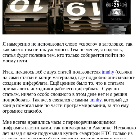
Я намеренно не использовал слово «своего» в заголовке, так
как моего там не так уж много. Тем не менее, я надеюсь,
статья будет полезна тем, кто только собирается пойти по
моему пути.
Итак, началось всё с двух статей пользователя
tmnhy
(ссылки
на сами статьи в конце материала), где подробно описывалось
создание циферблата. Ещё ценнее было то, что к статьям
прилагались исходники рабочего циферблата. Судя по
статьям, ничего особо сложного в этом деле нет и я решил
попробовать. Так же, я связался с самим
tmnhy
, который до
конца помогал мне по части программирования, за что ему
огромное спасибо.
Мне всегда нравились часы с переворачивающимися
цифрами-пластинками, так популярные в Америке. Несколько
лет назад я даже подумывал купить смартфон HTC только из-
за того, что часы там были сделаны именно в таком стиле.