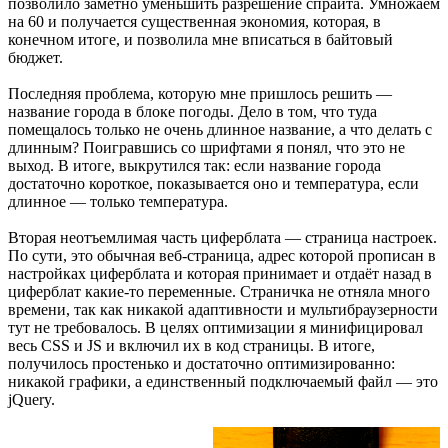
позволило заметно уменьшить разрешение спрайта. Умножаем
на 60 и получается существенная экономия, которая, в
конечном итоге, и позволила мне вписаться в байтовый
бюджет.
Последняя проблема, которую мне пришлось решить —
название города в блоке погоды. Дело в том, что туда
помещалось только не очень длинное название, а что делать с
длинным? Поигравшись со шрифтами я понял, что это не
выход. В итоге, выкрутился так: если название города
достаточно короткое, показывается оно и температура, если
длинное — только температура.
Вторая неотъемлимая часть циферблата — страница настроек.
По сути, это обычная веб-страница, адрес которой прописан в
настройках циферблата и которая принимает и отдаёт назад в
циферблат какие-то переменные. Страничка не отняла много
времени, так как никакой адаптивности и мультибраузерности
тут не требовалось. В целях оптимизации я минифицировал
весь CSS и JS и включил их в код страницы. В итоге,
получилось простенько и достаточно оптимизированно:
никакой графики, а единственный подключаемый файл — это
jQuery.