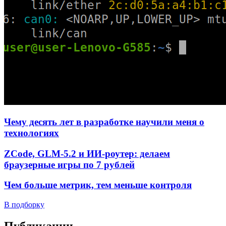
Чему десять лет в разработке научили меня о
технологиях
ZCode, GLM-5.2 и ИИ-роутер: делаем
браузерные игры по 7 рублей
Чем больше метрик, тем меньше контроля
В подборку
Публикации