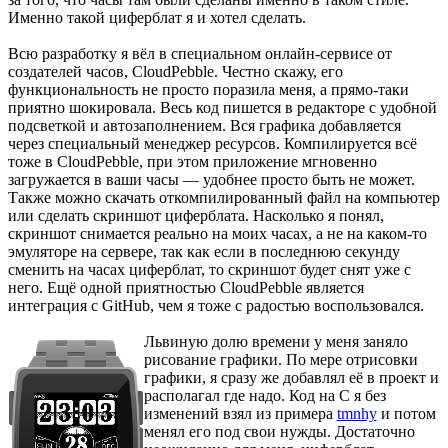
Именно такой циферблат я и хотел сделать.
Всю разработку я вёл в специальном онлайн-сервисе от
создателей часов, CloudPebble. Честно скажу, его
функциональность не просто поразила меня, а прямо-таки
приятно шокировала. Весь код пишется в редакторе с удобной
подсветкой и автозаполнением. Вся графика добавляется
через специальный менеджер ресурсов. Компилируется всё
тоже в CloudPebble, при этом приложение мгновенно
загружается в ваши часы — удобнее просто быть не может.
Также можно скачать откомпилированный файл на компьютер
или сделать скриншот циферблата. Насколько я понял,
скриншот снимается реально на моих часах, а не на каком-то
эмуляторе на сервере, так как если в последнюю секунду
сменить на часах циферблат, то скриншот будет снят уже с
него. Ещё одной приятностью CloudPebble является
интеграция с GitHub, чем я тоже с радостью воспользовался.
Львиную долю времени у меня заняло
рисование графики. По мере отрисовки
графики, я сразу же добавлял её в проект и
располагал где надо. Код на C я без
изменений взял из примера
tmnhy
и потом
менял его под свои нужды. Достаточно