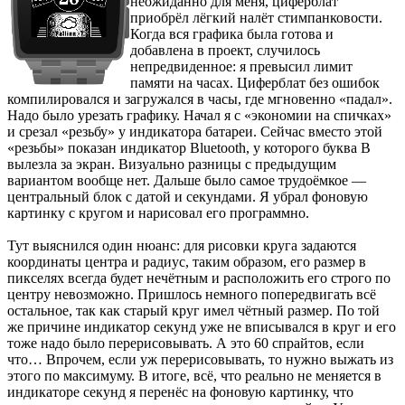
неожиданно для меня, циферблат
приобрёл лёгкий налёт стимпанковости.
Когда вся графика была готова и
добавлена в проект, случилось
непредвиденное: я превысил лимит
памяти на часах. Циферблат без ошибок
компилировался и загружался в часы, где мгновенно «падал».
Надо было урезать графику. Начал я с «экономии на спичках»
и срезал «резьбу» у индикатора батареи. Сейчас вместо этой
«резьбы» показан индикатор Bluetooth, у которого буква B
вылезла за экран. Визуально разницы с предыдущим
вариантом вообще нет. Дальше было самое трудоёмкое —
центральный блок с датой и секундами. Я убрал фоновую
картинку с кругом и нарисовал его программно.
Тут выяснился один нюанс: для рисовки круга задаются
координаты центра и радиус, таким образом, его размер в
пикселях всегда будет нечётным и расположить его строго по
центру невозможно. Пришлось немного попередвигать всё
остальное, так как старый круг имел чётный размер. По той
же причине индикатор секунд уже не вписывался в круг и его
тоже надо было перерисовывать. А это 60 спрайтов, если
что… Впрочем, если уж перерисовывать, то нужно выжать из
этого по максимуму. В итоге, всё, что реально не меняется в
индикаторе секунд я перенёс на фоновую картинку, что