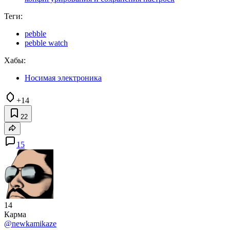
Теги:
pebble
pebble watch
Хабы:
Носимая электроника
+14
22
15
14
Карма
@newkamikaze