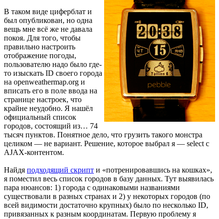
В таком виде циферблат и
был опубликован, но одна
вещь мне всё же не давала
покоя. Для того, чтобы
правильно настроить
отображение погоды,
пользователю надо было где-
то изыскать ID своего города
на openweathermap.org и
вписать его в поле ввода на
странице настроек, что
крайне неудобно. Я нашёл
официальный список
городов, состоящий из… 74
тысяч пунктов. Понятное дело, что грузить такого монстра
целиком — не вариант. Решение, которое выбрал я — select с
AJAX-контентом.
Найдя
подходящий скрипт
и «потренировавшись на кошках»,
я поместил весь список городов в базу данных. Тут выявилась
пара нюансов: 1) города с одинаковыми названиями
существовали в разных странах и 2) у некоторых городов (по
всей видимости достаточно крупных) было по несколько ID,
привязанных к разным координатам. Первую проблему я