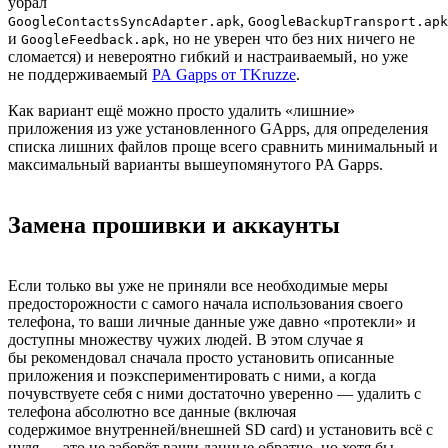
убрал
,
GoogleContactsSyncAdapter.apk
GoogleBackupTransport.apk
и
, но не уверен что без них ничего не
GoogleFeedback.apk
сломается) и невероятно гибкий и настраиваемый, но уже
не поддерживаемый
PA Gapps от TKruzze
.
Как вариант ещё можно просто удалить «лишние»
приложения из уже установленного GApps, для определения
списка лишних файлов проще всего сравнить минимальный и
максимальный варианты вышеупомянутого PA Gapps.
Замена прошивки и аккаунты
Если только вы уже не приняли все необходимые меры
предосторожности с самого начала использования своего
телефона, то ваши личные данные уже давно «протекли» и
доступны множеству чужих людей. В этом случае я
бы рекомендовал сначала просто установить описанные
приложения и поэкспериментировать с ними, а когда
почувствуете себя с ними достаточно уверенно — удалить с
телефона абсолютно все данные (включая
содержимое внутренней/внешней SD card) и установить всё с
нуля — это не заберёт ваши данные обратно, но хотя бы