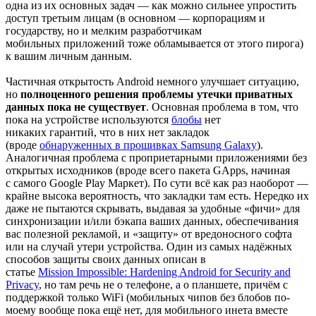
одна из их основных задач — как можно сильнее упростить
доступ третьим лицам (в основном — корпорациям и
государству, но и мелким разработчикам
мобильных приложений тоже обламывается от этого пирога)
к вашим личным данным.
Частичная открытость Android немного улучшает ситуацию,
но
полноценного решения проблемы утечки приватных
данных пока не существует
. Основная проблема в том, что
пока на устройстве используются
блобы
нет
никаких гарантий, что в них нет закладок
(вроде
обнаруженных в прошивках Samsung Galaxy
).
Аналогичная проблема с проприетарными приложениями без
открытых исходников (вроде всего пакета GApps, начиная
с самого Google Play Маркет). По сути всё как раз наоборот —
крайне высока вероятность, что закладки там есть. Нередко их
даже не пытаются скрывать, выдавая за удобные «фичи» для
синхронизации и/или бэкапа ваших данных, обеспечивания
вас полезной рекламой, и «защиту» от вредоносного софта
или на случай утери устройства. Один из самых надёжных
способов защиты своих данных описан в
статье
Mission Impossible: Hardening Android for Security and
Privacy
, но там речь не о телефоне, а о планшете, причём с
поддержкой только WiFi (мобильных чипов без блобов по-
моему вообще пока ещё нет, для мобильного инета вместе