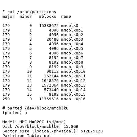
# cat /proc/partitions

major  minor   #blocks  name

179        0   15388672 mmcblk0

179        1       4096 mmcblk0p1

179        2       4096 mmcblk0p2

179        3      20480 mmcblk0p3

179        4       4096 mmcblk0p4

179        5       4096 mmcblk0p5

179        6       4096 mmcblk0p6

179        7       8192 mmcblk0p7

179        8       8192 mmcblk0p8

179        9       8192 mmcblk0p9

179       10      90112 mmcblk0p10

179       11     262144 mmcblk0p11

179       12    1048576 mmcblk0p12

179       13    1572864 mmcblk0p13

179       14     573440 mmcblk0p14

179       15       8192 mmcblk0p15

259        0   11759616 mmcblk0p16

# parted /dev/block/mmcblk0

(parted) p

Model: MMC MAG2GC (sd/mmc)

Disk /dev/block/mmcblk0: 15.8GB

Sector size (logical/physical): 512B/512B

Partition Table: gpt
