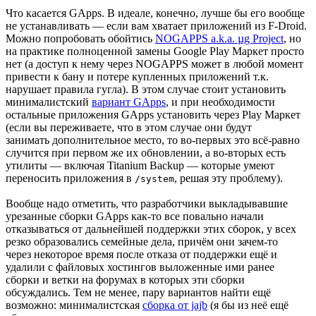
Что касается GApps. В идеале, конечно, лучше бы его вообще
не устанавливать — если вам хватает приложений из F-Droid.
Можно попробовать обойтись
NOGAPPS a.k.a. µg Project
, но
на практике полноценной замены Google Play Маркет просто
нет (а доступ к нему через NOGAPPS может в любой момент
привести к бану и потере купленных приложений т.к.
нарушает правила гугла). В этом случае стоит установить
минималистский
вариант GApps
, и при необходимости
остальные приложения GApps установить через Play Маркет
(если вы переживаете, что в этом случае они будут
занимать дополнительное место, то во-первых это всё-равно
случится при первом же их обновлении, а во-вторых есть
утилиты — включая Titanium Backup — которые умеют
переносить приложения в
, решая эту проблему).
/system
Вообще надо отметить, что разработчики выкладывавшие
урезанные сборки GApps как-то все повально начали
отказываться от дальнейшей поддержки этих сборок, у всех
резко образовались семейные дела, причём они зачем-то
через некоторое время после отказа от поддержки ещё и
удалили с файловых хостингов выложенные ими ранее
сборки и ветки на форумах в которых эти сборки
обсуждались. Тем не менее, пару вариантов найти ещё
возможно: минималистская
сборка от jajb
(я бы из неё ещё