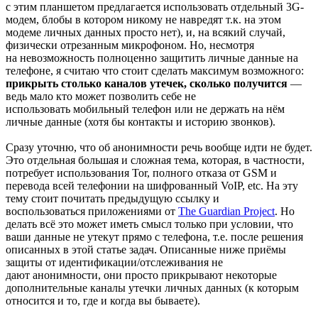
с этим планшетом предлагается использовать отдельный 3G-
модем, блобы в котором никому не навредят т.к. на этом
модеме личных данных просто нет), и, на всякий случай,
физически отрезанным микрофоном. Но, несмотря
на невозможность полноценно защитить личные данные на
телефоне, я считаю что стоит сделать максимум возможного:
прикрыть столько каналов утечек, сколько получится
—
ведь мало кто может позволить себе не
использовать мобильный телефон или не держать на нём
личные данные (хотя бы контакты и историю звонков).
Сразу уточню, что об анонимности речь вообще идти не будет.
Это отдельная большая и сложная тема, которая, в частности,
потребует использования Tor, полного отказа от GSM и
перевода всей телефонии на шифрованный VoIP, etc. На эту
тему стоит почитать предыдущую ссылку и
воспользоваться приложениями от
The Guardian Project
. Но
делать всё это может иметь смысл только при условии, что
ваши данные не утекут прямо с телефона, т.е. после решения
описанных в этой статье задач. Описанные ниже приёмы
защиты от идентификации/отслеживания не
дают анонимности, они просто прикрывают некоторые
дополнительные каналы утечки личных данных (к которым
относится и то, где и когда вы бываете).