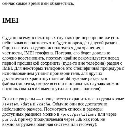
сейчас самое время ими обзавестись.
IMEI
Судя по всему, в некоторых случаях при перепрошивке есть
небольшая вероятность что будет повреждён другой раздел.
Один из этих разделов используется для хранения, в
частности, IMEI телефона. Потеряв, его будет довольно
сложно восстановить, поэтому крайне рекомендуется перед
первой прошивкой сохранить (куда-то вне телефона) раздел с
IMEI. Для некоторых телефонов это специфичная процедура с
использованием утилит производителя, для других
достаточно сохранить утилитой
нужные разделы в
dd
файлы (впрочем, скорее всего и в остальных случаях можно
воспользоваться
вместо утилит производителя).
dd
Если не уверены — проще всего сохранить все разделы кроме
,
и
. Обычно они все достаточно
/system
/data
/cache
небольшого размера. Посмотреть список и размеры
доступных разделов можно в
или через
/proc/partitions
, пример (подключаемся через
как root, не
parted
adb
важно загружена обычная система или recovery):