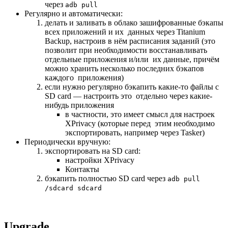
через
adb pull
Регулярно и автоматически:
делать и заливать в облако зашифрованные бэкапы
всех приложений и их данных через Titanium
Backup, настроив в нём расписания заданий (это
позволит при необходимости восстанавливать
отдельные приложения и/или их данные, причём
можно хранить несколько последних бэкапов
каждого приложения)
если нужно регулярно бэкапить какие-то файлы с
SD card — настроить это отдельно через какие-
нибудь приложения
в частности, это имеет смысл для настроек
XPrivacy (которые перед этим необходимо
экспортировать, например через Tasker)
Периодически вручную:
экспортировать на SD card:
настройки XPrivacy
Контакты
бэкапить полностью SD card через
adb pull
/sdcard sdcard
Upgrade