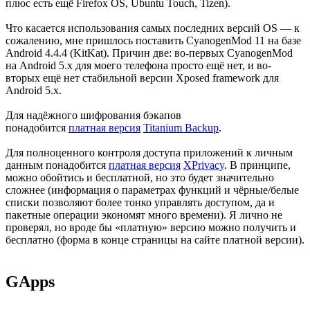
плюс есть ещё Firefox OS, Ubuntu Touch, Tizen).
Что касается использования самых последних версий OS — к
сожалению, мне пришлось поставить CyanogenMod 11 на базе
Android 4.4.4 (KitKat). Причин две: во-первых CyanogenMod
на Android 5.x для моего телефона просто ещё нет, и во-
вторых ещё нет стабильной версии Xposed framework для
Android 5.x.
Для надёжного шифрования бэкапов
понадобится
платная версия
Titanium Backup
.
Для полноценного контроля доступа приложений к личным
данным понадобится
платная версия
XPrivacy
. В принципе,
можно обойтись и бесплатной, но это будет значительно
сложнее (информация о параметрах функций и чёрные/белые
списки позволяют более тонко управлять доступом, да и
пакетные операции экономят много времени). Я лично не
проверял, но вроде бы «платную» версию можно получить и
бесплатно (форма в конце страницы на сайте платной версии).
GApps