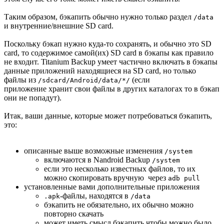
Таким образом, бэкапить обычно нужно только раздел
/data
и внутренние/внешние SD card.
Поскольку бэкап нужно куда-то сохранять, и обычно это SD
card, то содержимое самой(их) SD card в бэкапы как правило
не входит. Titanium Backup умеет частично включать в бэкапы
данные приложений находящиеся на SD card, но только
файлы из
(если
/sdcard/Android/data/*/
приложение хранит свои файлы в других каталогах то в бэкап
они не попадут).
Итак, ваши данные, которые может потребоваться бэкапить,
это:
описанные выше возможные изменения
/system
включаются в Nandroid Backup
/system
если это несколько известных файлов, то их
можно скопировать вручную через
adb pull
установленные вами дополнительные приложения
-файлы, находятся в
.apk
/data
бэкапить не обязательно, их обычно можно
повторно скачать
может иметь смысл бэкапить чтобы можно было