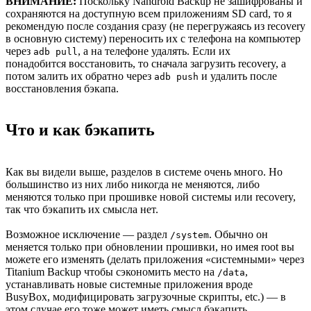
ВНИМАНИЕ:
Поскольку Nandroid Backup не зашифрованы и
сохраняются на доступную всем приложениям SD card, то я
рекомендую после создания сразу (не перегружаясь из recovery
в основную систему) переносить их с телефона на компьютер
через
, а на телефоне удалять. Если их
adb pull
понадобится восстановить, то сначала загрузить recovery, а
потом залить их обратно через
и удалить после
adb push
восстановления бэкапа.
Что и как бэкапить
Как вы видели выше, разделов в системе очень много. Но
большинство из них либо никогда не меняются, либо
меняются только при прошивке новой системы или recovery,
так что бэкапить их смысла нет.
Возможное исключение — раздел
. Обычно он
/system
меняется только при обновлении прошивки, но имея root вы
можете его изменять (делать приложения «системными» через
Titanium Backup чтобы сэкономить место на
,
/data
устанавливать новые системные приложения вроде
BusyBox, модифицировать загрузочные скрипты, etc.) — в
этом случае его тоже может иметь смысл бэкапить.