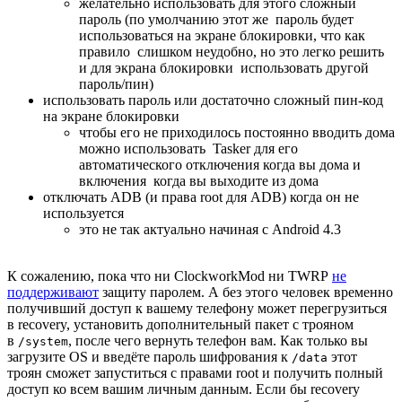
желательно использовать для этого сложный
пароль (по умолчанию этот же пароль будет
использоваться на экране блокировки, что как
правило слишком неудобно, но это легко решить
и для экрана блокировки использовать другой
пароль/пин)
использовать пароль или достаточно сложный пин-код
на экране блокировки
чтобы его не приходилось постоянно вводить дома
можно использовать Tasker для его
автоматического отключения когда вы дома и
включения когда вы выходите из дома
отключать ADB (и права root для ADB) когда он не
используется
это не так актуально начиная с Android 4.3
К сожалению, пока что ни ClockworkMod ни TWRP
не
поддерживают
защиту паролем. А без этого человек временно
получивший доступ к вашему телефону может перегрузиться
в recovery, установить дополнительный пакет с трояном
в
, после чего вернуть телефон вам. Как только вы
/system
загрузите OS и введёте пароль шифрования к
этот
/data
троян сможет запуститься с правами root и получить полный
доступ ко всем вашим личным данным. Если бы recovery