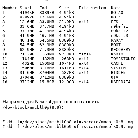
Number Start   End     Size    File system  Name

1      4194kB  8389kB  4194kB               BOTA0

2      8389kB  12.6MB  4194kB               BOTA1

3      12.6MB  33.6MB  21.0MB  ext4         EFS

4      33.6MB  37.7MB  4194kB               m9kefs1

5      37.7MB  41.9MB  4194kB               m9kefs2

6      41.9MB  46.1MB  4194kB               m9kefs3

7      46.1MB  54.5MB  8389kB               PARAM

8      54.5MB  62.9MB  8389kB               BOOT

9      62.9MB  71.3MB  8389kB               RECOVERY

10     71.3MB   164MB  92.3MB  fat16        RADIO

11      164MB   432MB   268MB  ext4         TOMBSTONES

12      432MB  1506MB  1074MB  ext4         CACHE

13     1506MB  3116MB  1611MB  ext4         SYSTEM

14     3116MB  3704MB   587MB  ext4         HIDDEN

15     3704MB  3712MB  8389kB               OTA

16     3712MB  15.8GB  12.0GB  ext4         USERDATA
Например, для Nexus 4 достаточно сохранить
:
/dev/block/mmcblk0p{8,9}
# dd if=/dev/block/mmcblk0p8 of=/sdcard/mmcblk0p8.img

# dd if=/dev/block/mmcblk0p9 of=/sdcard/mmcblk0p9.img