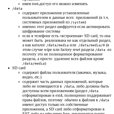
имея root-доступ его можно изменять
/data
содержит приложения установленные
пользователем и данные всех приложений (в т.ч.
системных приложений из
)
/system
именно этот раздел шифруется если активировать
шифрование системы
если в телефоне есть «встроенная» SD card, то она
может быть реализована не как отдельный раздел,
а как каталог
или
(в
/data/media
/data/media/0
этом случае wipe или factory reset раздела
из
/data
recovery это не полноценное форматирование
раздела, а просто удаление всех файлов кроме
)
/data/media
SD card
содержит файлы пользователя (закачки, музыка,
видео, etc.)
содержит часть данных приложений, которые
либо не помещаются в
, либо должны быть
/data
доступны всем приложениям (раздел
/data
отформатирован в ext4, полноценно поддерживает
права файлов, поэтому обычно к файлам в
/data
имеют доступ только их собственные
приложения, а SD card либо отформатирован в
FAT либо на нём через fuse эмулируется почти