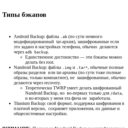
Типы бэкапов
Android Backup: файлы
(по сути немного
.ab
модифицированный tar-архив), зашифрованные если
это задано в настройках телефона, обычно делаются
через
.
adb backup
Единственное достоинство — эти бэкапы можно
делать без root.
Nandroid Backup: файлы
и
, обычные полные
.img
.tar*
образы разделов или tar-архивы (по сути тоже полные
образы, только компактнее), не зашифрованные, обычно
делаются через recovery.
Теоретически TWRP умеет делать шифрованный
Nandroid Backup, но во-первых только для
,
/data
и во-вторых у меня эта фича не заработала.
Titanium Backup: свой формат, поддержка шифрования в
платной версии, сохраняет приложения, их данные и
общесистемные настройки.