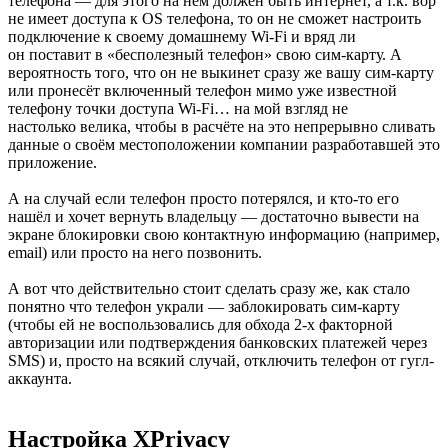
телефона — для этого на нём должен быть интернет, а т.к. вор
не имеет доступа к OS телефона, то он не сможет настроить
подключение к своему домашнему Wi-Fi и вряд ли
он поставит в «бесполезный телефон» свою сим-карту. А
вероятность того, что он не выкинет сразу же вашу сим-карту
или пронесёт включенный телефон мимо уже известной
телефону точки доступа Wi-Fi… на мой взгляд не
настолько велика, чтобы в расчёте на это непрерывно сливать
данные о своём местоположении компании разработавшей это
приложение.
А на случай если телефон просто потерялся, и кто-то его
нашёл и хочет вернуть владельцу — достаточно вывести на
экране блокировки свою контактную информацию (например,
email) или просто на него позвонить.
А вот что действительно стоит сделать сразу же, как стало
понятно что телефон украли — заблокировать сим-карту
(чтобы ей не воспользовались для обхода 2-х факторной
авторизации или подтверждения банковских платежей через
SMS) и, просто на всякий случай, отключить телефон от гугл-
аккаунта.
Настройка XPrivacy