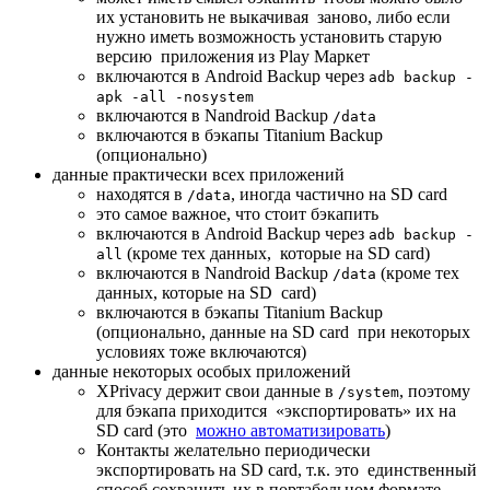
их установить не выкачивая заново, либо если
нужно иметь возможность установить старую
версию приложения из Play Маркет
включаются в Android Backup через
adb backup -
apk -all -nosystem
включаются в Nandroid Backup
/data
включаются в бэкапы Titanium Backup
(опционально)
данные практически всех приложений
находятся в
, иногда частично на SD card
/data
это самое важное, что стоит бэкапить
включаются в Android Backup через
adb backup -
(кроме тех данных, которые на SD card)
all
включаются в Nandroid Backup
(кроме тех
/data
данных, которые на SD card)
включаются в бэкапы Titanium Backup
(опционально, данные на SD card при некоторых
условиях тоже включаются)
данные некоторых особых приложений
XPrivacy держит свои данные в
, поэтому
/system
для бэкапа приходится «экспортировать» их на
SD card (это
можно автоматизировать
)
Контакты желательно периодически
экспортировать на SD card, т.к. это единственный
способ сохранить их в портабельном формате