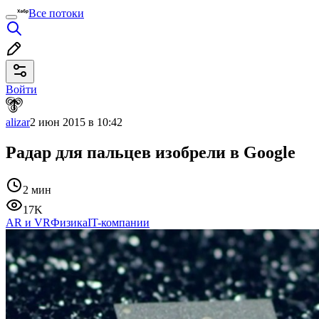
Все потоки
Войти
alizar
2 июн 2015 в 10:42
Радар для пальцев изобрели в Google
2 мин
17K
AR и VR
Физика
IT-компании