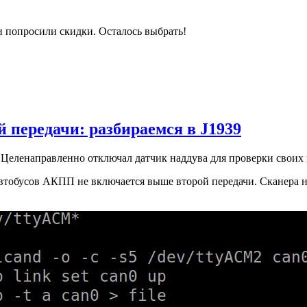
и попросили скидки. Осталось выбрать!
 передачи: разбираемся в J1939
Целенаправленно отключал датчик наддува для проверки своих
втобусов АКПП не включается выше второй передачи. Сканера нет