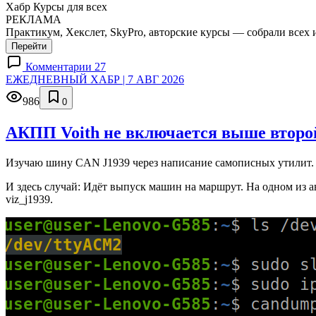
Хабр Курсы для всех
РЕКЛАМА
Практикум, Хекслет, SkyPro, авторские курсы — собрали всех 
Перейти
Комментарии 27
ЕЖЕДНЕВНЫЙ ХАБР | 7 АВГ 2026
986
0
АКПП Voith не включается выше второй
Изучаю шину CAN J1939 через написание самописных утилит. 
И здесь случай: Идёт выпуск машин на маршрут. На одном из а
viz_j1939.