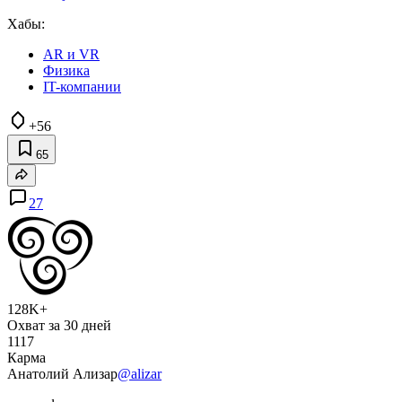
Хабы:
AR и VR
Физика
IT-компании
+56
65
27
128K+
Охват за 30 дней
1117
Карма
Анатолий Ализар
@alizar