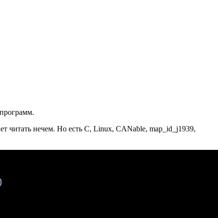
 программ.
 читать нечем. Но есть C, Linux, CANable, map_id_j1939,