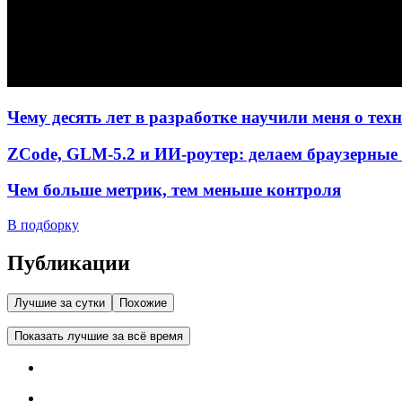
Чему десять лет в разработке научили меня о тех
ZCode, GLM-5.2 и ИИ-роутер: делаем браузерные 
Чем больше метрик, тем меньше контроля
В подборку
Публикации
Лучшие за сутки
Похожие
Показать лучшие за всё время