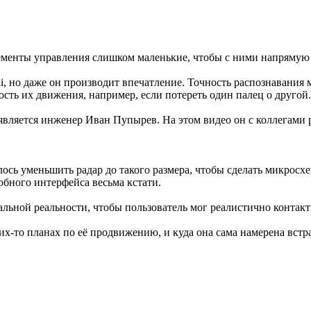
ементы управления слишком маленькие, чтобы с ними напрямую 
li, но даже он производит впечатление. Точность распознавани
сть их движения, например, если потереть один палец о другой.
 является инженер Иван Пупырев. На этом видео он с коллегами 
алось уменьшить радар до такого размера, чтобы сделать микросх
обного интерфейса весьма кстати.
альной реальности, чтобы пользователь мог реалистично контакт
их-то планах по её продвижению, и куда она сама намерена встр