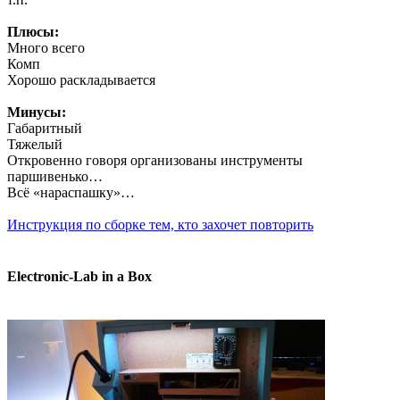
Плюсы:
Много всего
Комп
Хорошо раскладывается
Минусы:
Габаритный
Тяжелый
Откровенно говоря организованы инструменты
паршивенько…
Всё «нараспашку»…
Инструкция по сборке тем, кто захочет повторить
Electronic-Lab in a Box