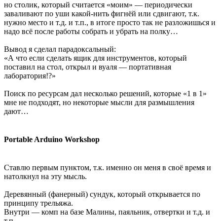
но столик, который считается «моим» — периодически
заваливают по уши какой-нить фигнёй или сдвигают, т.к.
нужно место и т.д. и т.п., в итоге просто так не разложишься и
надо всё после работы собрать и убрать на полку…
Вывод я сделал парадоксальный:
«А что если сделать ящик для инструментов, который
поставил на стол, открыл и вуаля — портативная
лаборатория!?»
Поиск по ресурсам дал несколько решений, которые «1 в 1»
мне не подходят, но некоторые мысли для размышления
дают…
Portable Arduino Workshop
Ставлю первым пунктом, т.к. именно он меня в своё время и
натолкнул на эту мысль.
Деревянный (фанерный) сундук, который открывается по
принципу трельяжа.
Внутри — комп на базе Малины, паяльник, отвертки и т.д. и
т.п.