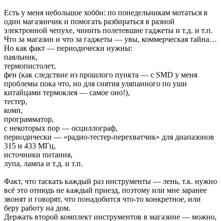
Есть у меня небольшое хобби: по понедельникам мотаться в
один магазинчик и помогать разбираться в разной
электронной чепухе, чинить полетевшие гаджеты и т.д. и т.п.
Что за магазин и что за гаджеты — увы, коммерческая тайна…
Но как факт — периодически нужны:
паяльник,
термопистолет,
фен (как следствие из прошлого пункта — с SMD у меня
проблемы пока что, но для снятия уляпанного по уши
китайцами термоклея — самое оно!),
тестер,
комп,
программатор,
с некоторых пор — осциллограф,
периодически — «радио-тестер-перехватчик» для диапазонов
315 и 433 МГц,
источники питания,
лупа, лампа и т.д. и т.п.
Факт, что таскать каждый раз инструменты — лень, т.к. нужно
всё это отнюдь не каждый приезд, поэтому или мне заранее
звонят и говорят, что понадобится что-то конкретное, или
беру работу на дом.
Держать второй комплект инструментов в магазине — можно,