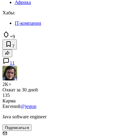
Африка
Хабы:
IT-компании
+9
7
11
2K+
Охват за 30 дней
135
Карма
Евгений
@jeston
Java software engineer
Подписаться