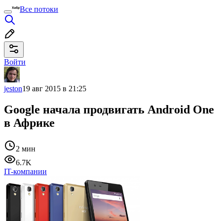
Все потоки
Войти
jeston
19 авг 2015 в 21:25
Google начала продвигать Android One
в Африке
2 мин
6.7K
IT-компании