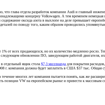
но, что глава отдела разработок компании Audi и главный инжен
инадлежащими концерну Volkswagen. А тем временем немецкая га
 содержание оксида азота в выхлопе на деле превышает европей
 деталей по поводу того, каким образом проводились упомянутые 
 1% от всех продающихся, но их количество медленно росло. Те
при следующем обновлении ПО, заведующим работой двигателя, и
о в отдельный ящик стола
$7,3 миллиарда
для покрытия расходов, 
08 г. компания должна будет заплатить в США $37 тыс. Общая с
 течение многих лет компания пытается понять, как же расшир
ать позиции VW на европейском рынке и привести к массовым со