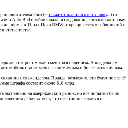
ер по двигателям Porsche
также отправились в отставку
. Это
зета Auto Bild опубликовала исследование, согласно которому
ские нормы в 11 раз. Пока BMW открещивается от обвинений и
в статье тесты.
перь же этот рост может смениться падением. А владельцам
х автомобиль станет менее экономичным и более экологичным.
связанных со скандалом. Правда, возможно, это будут не все её
умма штрафа составит около $18 млрд.
ить экспансию на американский рынок, но все попытки были
кращениям рабочих мест, что негативно скажется на