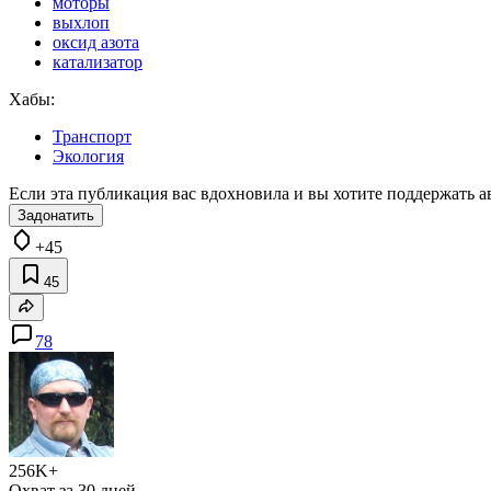
моторы
выхлоп
оксид азота
катализатор
Хабы:
Транспорт
Экология
Если эта публикация вас вдохновила и вы хотите поддержать а
Задонатить
+45
45
78
256K+
Охват за 30 дней