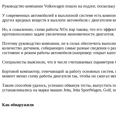
Руководство компании Volkswagen пошло на подлог, поскольку
У современных автомобилей в выхлопной системе есть компоне
других вредных веществ в выхлопе автомобиля с двигателем в
Но, к сожалению, схема работы NOx trap такова, что его эфф
противоположно задаче увеличения экономичности двигателя.
Поэтому руководство компании, не в силах обеспечить выпол
количество датчиков, собирающих самые разные сведения о раз
состояние и режим работы автомобиля (например: открыт капот;
Специалисты выяснили, что в числе считываемых параметров б
Бортовой компьютер, отвечающий за работу основных систем, 
момент менял схему работы двигателя так, чтобы он сжигал ме
Таким способом удалось, успешно обманув тесты, выпустить п
устанавливались на марки машин Jetta, Jetta SportWagen, Golf, н
Как обнаружили