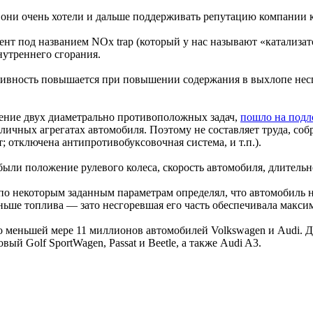
 они очень хотели и дальше поддерживать репутацию компании 
нт под названием NOx trap (который у нас называют «катализат
нутреннего сгорания.
ективность повышается при повышении содержания в выхлопе не
нение двух диаметрально противоположных задач,
пошло на подл
личных агрегатах автомобиля. Поэтому не составляет труда, соб
 отключена антипротивобуксовочная система, и т.п.).
ыли положение рулевого колеса, скорость автомобиля, длительн
по некоторым заданным параметрам определял, что автомобиль на
ньше топлива — зато несгоревшая его часть обеспечивала макси
о меньшей мере 11 миллионов автомобилей Volkswagen и Audi. Д
овый Golf SportWagen, Passat и Beetle, а также Audi A3.