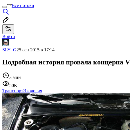
Все потоки
Войти
SLY_G
25 сен 2015 в 17:14
Подробная история провала концерна Vo
3 мин
50K
Транспорт
Экология