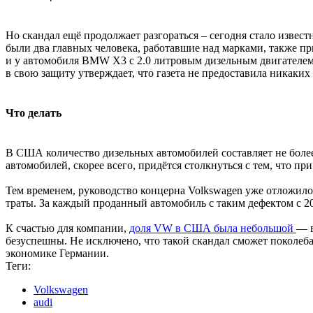
Но скандал ещё продолжает разгораться – сегодня стало извест
были два главных человека, работавшие над марками, также пр
и у автомобиля BMW X3 с 2.0 литровым дизельным двигателем
в свою защиту утверждает, что газета не предоставила никаких
Что делать
В США количество дизельных автомобилей составляет не более
автомобилей, скорее всего, придётся столкнуться с тем, что 
Тем временем, руководство концерна Volkswagen уже отложил
траты. За каждый проданный автомобиль с таким дефектом c 20
К счастью для компании,
доля VW в США была небольшой
— в
безуспешны. Не исключено, что такой скандал сможет поколеб
экономике Германии.
Теги:
Volkswagen
audi