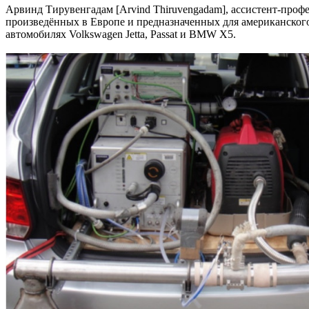
Арвинд Тирувенгадам [Arvind Thiruvengadam], ассистент-про
произведённых в Европе и предназначенных для американского
автомобилях Volkswagen Jetta, Passat и BMW X5.