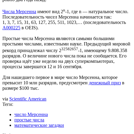
n
Числа Мерсенна
имеют вид 2
-1, где n — натуральное число.
Последовательность чисел Мерсенна начинается так:
1, 3, 7, 15, 31, 63, 127, 255, 511, 1023,… (последовательность
A000225
в OEIS).
Простые числа Мерсенна являются самыми большими
простыми числами, известными науке. Предыдущий мировой
32582657
рекорд принадлежал числу 2
-1, имеющему 9.808.358
разрядов. О величине нового числа пока не сообщается. Его
проверка идёт уже неделю на двух суперкомпьютерах,
процессы завершатся 12 и 16 сентября.
Для нашедшего первое в мире число Мерсенна, которое
превысит 10 млн разрядов, предусмотрен
денежный приз
в
размере $100 тыс.
via
Scientific American
Теги:
число Мерсенна
простые числа
математические загадки