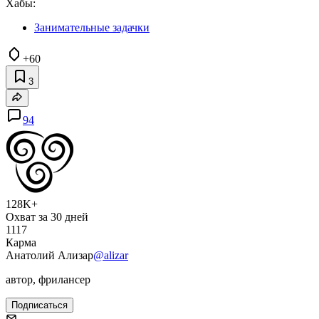
Хабы:
Занимательные задачки
+60
3
94
128K+
Охват за 30 дней
1117
Карма
Анатолий Ализар
@alizar
автор, фрилансер
Подписаться