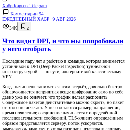
Хабр Карьера
Telegram
Комментарии 94
ЕЖЕДНЕВНЫЙ ХАБР | 9 АВГ 2026
34K
2
Что видит DPI, и что мы попробовали
у него отобрать
Последние пару лет я работаю в команде, которая занимается
устойчивой к DPI (Deep Packet Inspection) туннельной
инфраструктурой — по сути, альтернативой классическому
VPN.
Когда начинаешь заниматься этим всерьёз, довольно быстро
обнаруживается неприятная вещь: шифрование само по себе
давно уже не означает, что трафик нельзя распознать.
Содержимое пакетов действительно можно скрыть, но пакет
от этого не исчезает. У него остаются размер, направление,
время появления; соединение начинается с определённой
последовательности сообщений, TLS-клиент определённым
образом представляется серверу, поток ускоряется,
замедляется, замирает и снова начинает передавать данные.