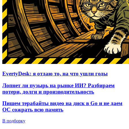
EvertyDesk: я отдаю то, на что ушли годы
Лопнет ли пузырь на рынке ИИ? Разбираем
потери, долги и производительность
Пишем терабайты видео на диск в Go и не даем
ОС сожрать всю память
В подборку