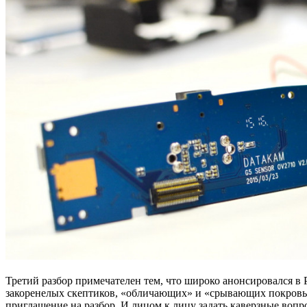
Третий разбор примечателен тем, что широко анонсировался в 
закоренелых скептиков, «обличающих» и «срывающих покровы»
приглашение на разбор. И лицом к лицу задать каверзные воп