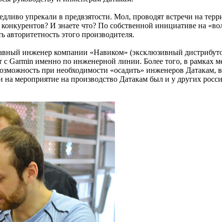
ливо упрекали в предвзятости. Мол, проводят встречи на терри
й конкурентов? И знаете что? По собственной инициативе на «во
ь авторитетность этого производителя.
 главный инженер компании «Навиком» (эксклюзивный дистрибуто
с Garmin именно по инженерной линии. Более того, в рамках ме
 возможность при необходимости «осадить» инженеров Датакам, 
и на мероприятие на производство Датакам был и у других росс