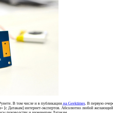
Рунете. В том числе и в публикации
на Geektimes
. В первую очер
 [с Датакам] интернет-экспертов. Абсолютно любой желающий м
росы руководству и инженерам Датакам.