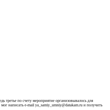
едь третье по счету мероприятие организовывалось для
ог написать e-mail ya_samiy_umniy@datakam.ru и получить