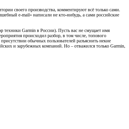
тории своего производства, комментируют всё только сами.
лшебный e-mail» написали не кто-нибудь, а сами российские
р техники Garmin в России). Пусть вас не смущает имя
роприятия происходил разбор, в том числе, топового
в присутствии обычных пользователей разъяснить некие
ийских и зарубежных компаний. Но – отважился только Garmin,