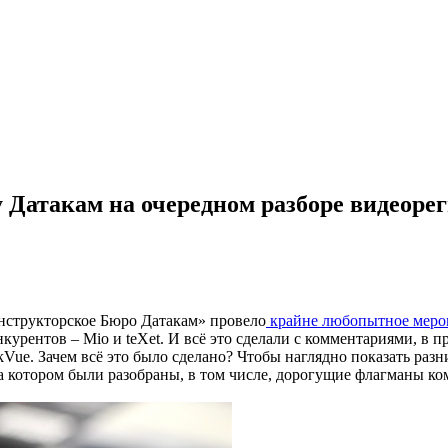
х у Датакам на очередном разборе видеоре
нструкторское Бюро Датакам» провело
крайне любопытное меро
курентов – Mio и teXet. И всё это сделали с комментариями, в 
Vue. Зачем всё это было сделано? Чтобы наглядно показать разн
а котором были разобраны, в том числе, дорогущие флагманы ком