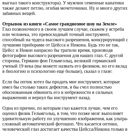
выгнал такого конструктора). У мужчин семенные канатики
также делают петлю, огибая мочеточники. Ну и много других
забавных вещей.
Отрывок из книги «Самое грандиозное шоу на Земле»
Глаз позвоночного в своем лучшем случае, скажем у ястреба
или человека, это превосходный точный инструмент,
способный на чудеса высокого разрешения, конкурирующий с
лучшими приборами от Цейсса и Никона. Будь это не так,
Цейсс и Никон напрасно бы тратили время, производя
фотографии высокого разрешения для наших глаз. С другой
стороны, Германн фон Гельмгольц, великий германский
ученый 19 века (вы можете назвать его физиком, но его вклад
в биологию и психологию еще больше), сказал о глазе:
Если бы оптик хотел бы продать мне инструмент, которые
имел бы столько таких дефектов, я бы счел полностью
обоснованным обвинить его в небрежности в сильных
выражениях и вернул бы инструмент назад.
Одна из причин, по которым глаз кажется лучше, чем его
оценил физик Гельмгольц, в том, что позже мозг выполняет
удивительную работу по улучшению изображения, как ультра-
сложный автоматический фотошоп. Что касается оптики,
человеческий глаз достигает качества Цейсса/Никона только в