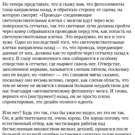
Но теперь представьте, что я скажу вам, что фотоэлементы
глаза направлены назад, в обратную сторону от сцены, на
которую смотрят. «Провода» соединяющие
светочувствительные клетки с мозгом идут через всю
поверхность сетчатки, так что световые лучи должны пройти
через ковер собравшихся проводков перед тем, как попасть на
светочувствительные клетки. Это неразумно, но все и того
хуже. Одно из последствий того, что светочувствительные
клетки направлены назад — то, что провода, передающие
данные от них, должны как-то пройти через сетчатку назад к
мозгу. В глазу позвоночного они собираются к особому
отверстию в сетчатке, где ныряют сквозь нее. Отверстие,
заполненное нервами, называется слепым пятном, поскольку
оно не видит, но «пятно» — это слишком мягко сказано,
поскольку оно весьма велико, скорее, как слепая область, что
тем не менее не является слишком большим неудобством для
нас благодаря «автоматическому фотошопу» мозга. И снова,
верните его [инструмент] назад, он не просто плохо
спроектирован, это дизайн полного идиота.
Или нет? Будь это так, глаз бы ужасно видел, но это не так.
Он, в действительности, очень хорош. Он хорош потому, что
естественный отбор, как чистильщик работая над
бесчисленным множеством мелких деталей, прошелся после
большой исходной ошибки установки сетчатки задом наперед