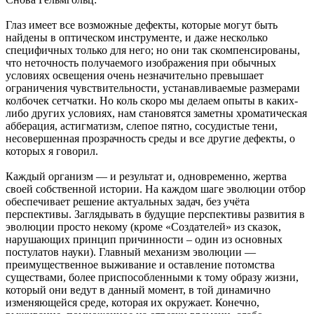
Глаз имеет все возможные дефекты, которые могут быть
найдены в оптическом инструменте, и даже несколько
специфичных только для него; но они так скомпенсированы,
что неточность получаемого изображения при обычных
условиях освещения очень незначительно превышает
ограничения чувствительности, устанавливаемые размерами
колбочек сетчатки. Но коль скоро мы делаем опыты в каких-
либо других условиях, нам становятся заметны хроматическая
абберация, астигматизм, слепое пятно, сосудистые тени,
несовершенная прозрачность среды и все другие дефекты, о
которых я говорил.
Каждый организм — и результат и, одновременно, жертва
своей собственной истории. На каждом шаге эволюции отбор
обеспечивает решение актуальных задач, без учёта
перспективы. Заглядывать в будущие перспективы развития в
эволюции просто некому (кроме «Создателей» из сказок,
нарушающих принцип причинности – один из основных
постулатов науки). Главный механизм эволюции —
преимущественное выживание и оставление потомства
существами, более приспособленными к тому образу жизни,
который они ведут в данный момент, в той динамично
изменяющейся среде, которая их окружает. Конечно,