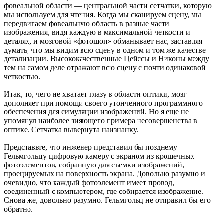
фовеальной области — центральной части сетчатки, которую
мы используем для чтения. Когда мы сканируем сцену, мы
передвигаем фовеальную область в разные части
изображения, видя каждую в максимальной четкости и
деталях, и мозговой «фотошоп» обманывает нас, заставляя
думать, что мы видим всю сцену в одном и том же качестве
детализации. Высококачественные Цейссы и Никоны между
тем на самом деле отражают всю сцену с почти одинаковой
четкостью.
Итак, то, чего не хватает глазу в области оптики, мозг
дополняет при помощи своего утонченного программного
обеспечения для симуляции изображений. Но я еще не
упомянул наиболее зияющего примера несовершенства в
оптике. Сетчатка вывернута наизнанку.
Представьте, что инженер представил бы позднему
Гельмгольцу цифровую камеру с экраном из крошечных
фотоэлементов, собранную для съемки изображений,
проецируемых на поверхность экрана. Довольно разумно и
очевидно, что каждый фотоэлемент имеет провод,
соединенный с компьютером, где собирается изображение.
Снова же, довольно разумно. Гельмгольц не отправил бы его
обратно.