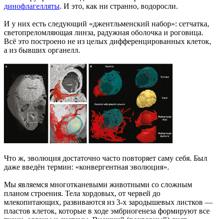
динофлагелляты
. И это, как ни странно, водоросли.
И у них есть следующий «джентльменский набор»: сетчатка,
светопреломляющая линза, радужная оболочка и роговица.
Всё это построено не из целых дифференцированных клеток,
а из бывших органелл.
Что ж, эволюция достаточно часто повторяет саму себя. Был
даже введён термин: «конвергентная эволюция».
Мы являемся многотканевыми животными со сложным
планом строения. Тела хордовых, от червей до
млекопитающих, развиваются из 3-х зародышевых листков —
пластов клеток, которые в ходе эмбриогенеза формируют все