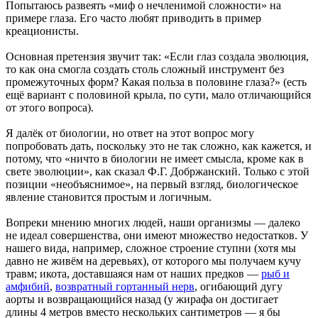
Попытаюсь развеять «миф о нечленимой сложности» на
примере глаза. Его часто любят приводить в пример
креационисты.
Основная претензия звучит так: «Если глаз создала эволюция,
то как она смогла создать столь сложный инструмент без
промежуточных форм? Какая польза в половине глаза?» (есть
ещё вариант с половиной крыла, по сути, мало отличающийся
от этого вопроса).
Я далёк от биологии, но ответ на этот вопрос могу
попробовать дать, поскольку это не так сложно, как кажется, и
потому, что «ничто в биологии не имеет смысла, кроме как в
свете эволюции», как сказал Ф.Г. Добржанский. Только с этой
позиции «необъяснимое», на первый взгляд, биологическое
явление становится простым и логичным.
Вопреки мнению многих людей, наши организмы — далеко
не идеал совершенства, они имеют множество недостатков. У
нашего вида, например, сложное строение ступни (хотя мы
давно не живём на деревьях), от которого мы получаем кучу
травм; икота, доставшаяся нам от наших предков —
рыб и
амфибий
,
возвратный гортанный нерв
, огибающий дугу
аорты и возвращающийся назад (у жирафа он достигает
длины 4 метров вместо нескольких сантиметров — я бы