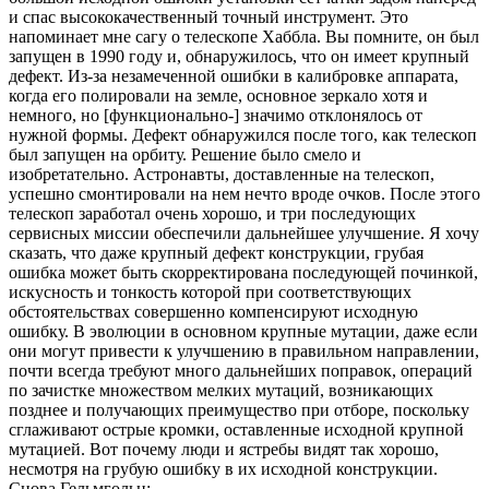
и спас высококачественный точный инструмент. Это
напоминает мне сагу о телескопе Хаббла. Вы помните, он был
запущен в 1990 году и, обнаружилось, что он имеет крупный
дефект. Из-за незамеченной ошибки в калибровке аппарата,
когда его полировали на земле, основное зеркало хотя и
немного, но [функционально-] значимо отклонялось от
нужной формы. Дефект обнаружился после того, как телескоп
был запущен на орбиту. Решение было смело и
изобретательно. Астронавты, доставленные на телескоп,
успешно смонтировали на нем нечто вроде очков. После этого
телескоп заработал очень хорошо, и три последующих
сервисных миссии обеспечили дальнейшее улучшение. Я хочу
сказать, что даже крупный дефект конструкции, грубая
ошибка может быть скорректирована последующей починкой,
искусность и тонкость которой при соответствующих
обстоятельствах совершенно компенсируют исходную
ошибку. В эволюции в основном крупные мутации, даже если
они могут привести к улучшению в правильном направлении,
почти всегда требуют много дальнейших поправок, операций
по зачистке множеством мелких мутаций, возникающих
позднее и получающих преимущество при отборе, поскольку
сглаживают острые кромки, оставленные исходной крупной
мутацией. Вот почему люди и ястребы видят так хорошо,
несмотря на грубую ошибку в их исходной конструкции.
Снова Гельмгольц: