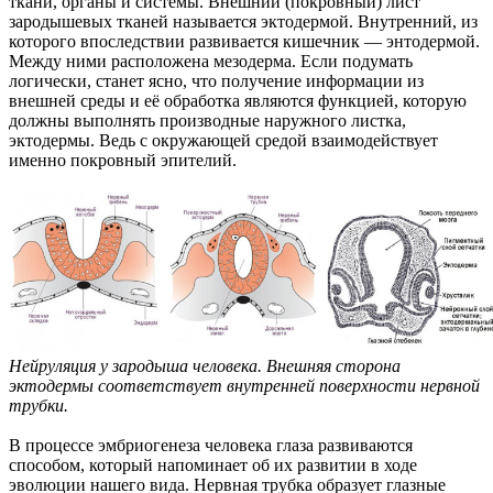
ткани, органы и системы. Внешний (покровный) лист
зародышевых тканей называется эктодермой. Внутренний, из
которого впоследствии развивается кишечник — энтодермой.
Между ними расположена мезодерма. Если подумать
логически, станет ясно, что получение информации из
внешней среды и её обработка являются функцией, которую
должны выполнять производные наружного листка,
эктодермы. Ведь с окружающей средой взаимодействует
именно покровный эпителий.
Нейруляция у зародыша человека. Внешняя сторона
эктодермы соответствует внутренней поверхности нервной
трубки.
В процессе эмбриогенеза человека глаза развиваются
способом, который напоминает об их развитии в ходе
эволюции нашего вида. Нервная трубка образует глазные