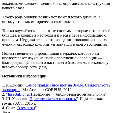
локальными следами починок и компромиссов в конструкции
нашего глаза.
Такого рода ошибки возникают не от плохого дизайна, а
потому что «так исторически сложилось».
Только вдумайтесь — сложные системы, которые готовят своё
будущее, находясь в настоящем и неся в себе информацию о
прошлом. Неудивительно, что концепция эволюции кажется
чудом и настолько контринтуитивна для нашего восприятия.
Познать величие природы, глядя в зеркало, которое нам
предоставляет изучение нашей собственной эволюции —
благородная цель нашего настоящего (настолько, насколько у
чего-то вообще есть цели).
Источники информации:
1. Р. Докинз "
Самое грандиозное шоу на Земле. Свидетельства
эволюции
" М.: Астрель: CORPUS, 2012.
2. "
InsectaLib.ru
: Насекомые — библиотека по энтомологии"
3. Ш. Кэрролл "
Приспособиться и выжить!
" Издательская
группа АСТ, 2015 г.
4. Сайт "
Элементы
"
Теги: