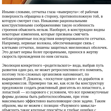
Иными словами, сетчатка глаза «вывернута»: её рабочая
поверхность обращена в сторону, противоположную той, в
которую смотрит глаз. Никакими рациональными
конструктивными соображениями такую особенность
строения объяснить нельзя. Наоборот, в конструкции видны
некоторые изменения, которые призваны смягчить
неблагоприятные последствия инвертированности сетчатки.
Например, нервные волокна, обеспечивающие связь с
клетками сетчатки, лишены защитных миелиновых оболочек.
Это делает нервы более прозрачными, принося в жертву
скорость прохождения по ним сигнала.
Эволюция конкретного «родительского» вида, выбрав путь
развития один раз, не может ретроспективно его поменять,
поэтому тело сложных организмов напоминает, по
выражению Р. Докинза, «лоскутное одеяло» из доработок и
компромиссов. Примерно так же, как если бы конструктору
предложили создать реактивный двигатель из лопастного, а
лопастной — из парового с условием, что все промежуточные
формы должны быть работоспособными, при этом
максимально эффективно выполняющие свои задачи. Таким
образом, мы не можем с позиции «Разумного замысла»
объяснить такие крупные просчёты и грубые ошибки с