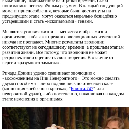
выживание, помноженное на отрезки времени, слабо
понимаемые неискушённым разумом. В каждый следующий
момент приспособления, которые были достигнуты на
предыдущем этапе, могут оказаться
морально
безнадёжно
устаревшими и стать «ископаемыми» генами.
Меняются условия жизни — меняется и образ жизни
организмов, а «багаж» прежних эволюционных изменений
никуда не пропадает. Многие результаты эволюции
соответствуют не сегодняшнему времени, а прошлым этапам
развития жизни. Всё потому, что эволюция не может
ретроспективно оценивать свои творения. В отличие от
версии «разумного замысла».
Ричард Докинз удачно сравнивает эволюцию с
«восхождением на Пик Невероятного». Это можно сделать
двумя способами – либо поднявшись по отвесной скале
(концепция «небесного крючка», "
Боинга-747
" или
невероятной удачи), либо постепенно, накапливая на каждом
этапе изменения в организмах.