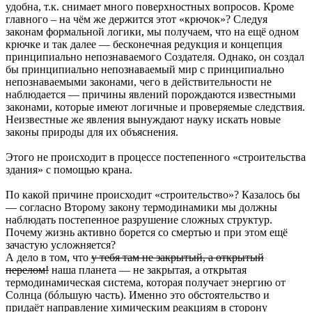
удобна, т.к. снимает много поверхностных вопросов. Кроме
главного – на чём же держится этот «крючок»? Следуя
законам формальной логики, мы получаем, что на ещё одном
крючке и так далее — бесконечная редукция и концепция
принципиально непознаваемого Создателя. Однако, он создал
бы принципиально непознаваемый мир с принципиально
непознаваемыми законами, чего в действительности не
наблюдается — причины явлений порождаются известными
законами, которые имеют логичные и проверяемые следствия.
Неизвестные же явления вынуждают науку искать новые
законы природы для их объяснения.
Этого не происходит в процессе постепенного «строительства
здания» с помощью крана.
По какой причине происходит «строительство»? Казалось бы
— согласно Второму закону термодинамики мы должны
наблюдать постепенное разрушение сложных структур.
Почему жизнь активно борется со смертью и при этом ещё
зачастую усложняется?
А дело в том, что
у тебя там не закрытый, а открытый
перелом!
наша планета — не закрытая, а открытая
термодинамическая система, которая получает энергию от
Солнца (бóльшую часть). Именно это обстоятельство и
придаёт направление химическим реакциям в сторону