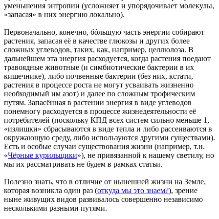
уменьшения энтропии (усложняет и упорядочивает молекулы,
«запасая» в них энергию локально).
Первоначально, конечно, бóльшую часть энергии собирают
растения, запасая её в качестве глюкозы и других более
сложных углеводов, таких, как, например, целлюлоза. В
дальнейшем эта энергия расходуется, когда растения поедают
травоядные животные (и симбиотические бактерии в их
кишечнике), либо почвенные бактерии (без них, кстати,
растения в процессе роста не могут усваивать жизненно
необходимый им азот) и далее по сложным трофическим
путям. Запасённая в растении энергия в виде углеводов
понемногу расходуется в процессе жизнедеятельности её
потребителей (поскольку КПД всех систем сильно меньше 1,
«излишки» сбрасываются в виде тепла и либо рассеиваются в
окружающую среду, либо используются другими существами).
Есть и особые случаи существования жизни (например, т.н.
«
Чёрные курильщики
»), не привязанной к нашему светилу, но
мы их рассматривать не будем в рамках статьи.
Полезно знать, что в отличие от нынешней жизни на Земле,
которая возникла один раз (
откуда мы это знаем?
), зрение
ныне живущих видов развивалось совершенно независимо
несколькими разными путями.