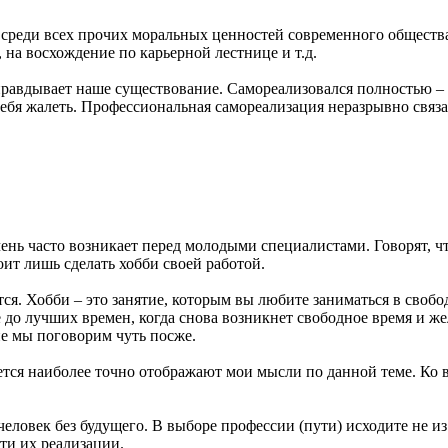
, среди всех прочих моральных ценностей современного обществ
 на восхождение по карьерной лестнице и т.д.
оправдывает наше существование. Самореализовался полностью – 
о себя жалеть. Профессиональная самореализация неразрывно свя
ень часто возникает перед молодыми специалистами. Говорят, чт
оит лишь сделать хобби своей работой.
тся. Хобби – это занятие, которым вы любите заниматься в свобод
ие до лучших времен, когда снова возникнет свободное время и ж
не мы поговорим чуть посже.
жется наиболее точно отображают мои мысли по данной теме. Ко 
 человек без будущего. В выборе профессии (пути) исходите не из
ти их реализации.