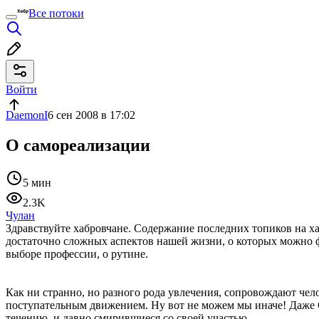
Все потоки
Войти
DaemonI
6 сен 2008 в 17:02
О самореализации
5 мин
2.3K
Чулан
Здравствуйте хабровчане. Содержание последних топиков на ха
достаточно сложных аспектов нашей жизни, о которых можно фи
выборе профессии, о рутине.
Как ни странно, но разного рода увлечения, сопровождают чело
поступательным движением. Ну вот не можем мы иначе! Даже О
течению, и давно смирившиеся со своей участью.