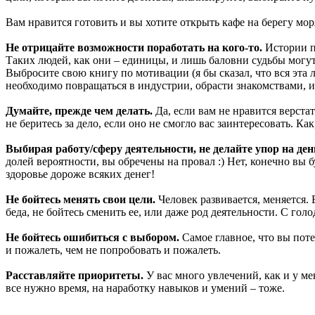
Вам нравится готовить и вы хотите открыть кафе на берегу мор
Не отрицайте возможности поработать на кого-то.
Истории п
Таких людей, как они – единицы, и лишь баловни судьбы могут
Выбросите свою книгу по мотивации (я бы сказал, что вся эта 
необходимо повращаться в индустрии, обрасти знакомствами, 
Думайте, прежде чем делать.
Да, если вам не нравится верста
не беритесь за дело, если оно не смогло вас заинтересовать. К
Выбирая работу/сферу деятельности, не делайте упор на ден
долей вероятности, вы обречены на провал :) Нет, конечно вы б
здоровье дороже всяких денег!
Не бойтесь менять свои цели.
Человек развивается, меняется. 
беда, не бойтесь сменить ее, или даже род деятельности. С голо
Не бойтесь ошибиться с выбором.
Самое главное, что вы поте
и пожалеть, чем не попробовать и пожалеть.
Расставляйте приоритеты.
У вас много увлечений, как и у ме
все нужно время, на наработку навыков и умений – тоже.