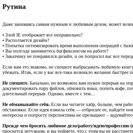
Рутина
Даже занимаясь самым нужным и любимым делом, может возникн
• Злой IE отображает все неправильно?
• Расползается дизайн?
• Попытки оптимизировать время выполнения операций с базо
• Вы полгода занимаетесь багфиксингом на работе?
• Заказчику не понравился дизайн, и он попросил вас все пере
Если вам это знакомо, не спешите выбрасывать любимую книгу 
убежать. Итак, если у вас все-таки возникло желание быстрее 
Не спешите.
Банально, но возможно вам нужен перерыв на опр
документировать пару файлов, обновить вики, попить кофе, поч
длительный перерыв. Однако, вместе с тем…
Не обманывайте себя.
Если вы читаете хабр, больше, чем рабо
обстановки. Если идея изжила себя — отбросьте ее, найдете нов
интересна и попросту перспективы не прельщают – задумайтесь
Прежде чем бросить любимое дело/работу/идею/профессию
проснется энтузиазм, и вы поймете, что с этим вы не расстанет