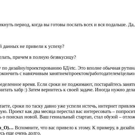
уть период, когда вы готовы послать всех и вся подальше. Да,
й данных не привели к успеху?
делать, причем в полную безвкусицу?
по дизайну/проектированию БД/etc. Это вполне обычная рутина, 
покончить с навязчивым занятием/проектом/работодателем/целью/и
еделенное время. Если сроки не поджимают, постарайтесь занят
итать хабр :) Затем вернитесь к своей задаче. Иногда нужно де
таете, сроки по таску давно уже успели истечь, интернет привле
ую. Проект как два месяца перестал вас интересовать – попросит
 о поисках новой. Ваш гениальный стартап, стал обузой – отлож
 (о_О)…
Вспомните, что вас привело к этому. К примеру, в дизай
есь еще очень долго.