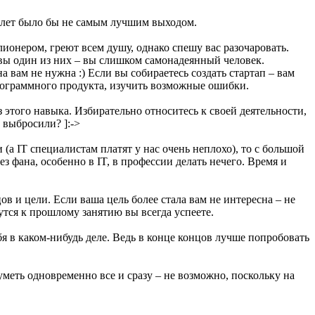
40 лет было бы не самым лучшим выходом.
лионером, греют всем душу, однако спешу вас разочаровать.
 вы один из них – вы слишком самонадеянный человек.
на вам не нужна :) Если вы собираетесь создать стартап – вам
программного продукта, изучить возможные ошибки.
 этого навыка. Избирательно относитесь к своей деятельности,
е выбросили? ]:->
(а IT специалистам платят у нас очень неплохо), то с большой
ез фана, особенно в IT, в профессии делать нечего. Время и
ов и цели. Если ваша цель более стала вам не интересна – не
нутся к прошлому занятию вы всегда успеете.
ебя в каком-нибудь деле. Ведь в конце концов лучше попробовать
уметь одновременно все и сразу – не возможно, поскольку на