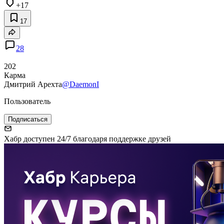
+17
17
28
202
Карма
Дмитрий Арехта
@DaemonI
Пользователь
Подписаться
Хабр доступен 24/7 благодаря поддержке друзей