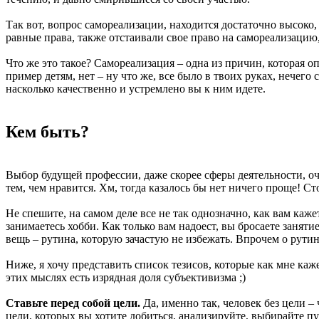
Так вот, вопрос самореализации, находится достаточно высоко
равные права, также отстаивали свое право на самореализацию,
Что же это такое? Самореализация – одна из причин, которая 
пример детям, нет – ну что же, все было в твоих руках, нечег
насколько качественно и устремлено вы к ним идете.
Кем быть?
Выбор будущей профессии, даже скорее сферы деятельности, оч
тем, чем нравится. Хм, тогда казалось бы нет ничего проще! Ст
Не спешите, на самом деле все не так однозначно, как вам каже
занимаетесь хобби. Как только вам надоест, вы бросаете занят
вещь – рутина, которую зачастую не избежать. Впрочем о рути
Ниже, я хочу представить список тезисов, которые как мне ка
этих мыслях есть изрядная доля субъективизма ;)
Ставьте перед собой цели.
Да, именно так, человек без цели –
цели, которых вы хотите добиться, анализируйте, выбирайте пу