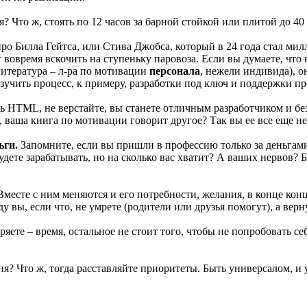
я? Что ж, стоять по 12 часов за барной стойкой или плитой до 
ро Билла Гейтса, или Стива Джобса, который в 24 года стал мил
 вовремя вскочить на ступеньку паровоза. Если вы думаете, что
литература – л-ра по мотивации
персонала
, нежели индивида), о
изучить процесс, к примеру, разработки под ключ и поддержки 
ть HTML, не верстайте, вы станете отличным разработчиком и без
ак, ваша книга по мотивации говорит другое? Так вы ее все еще н
ьги.
Запомните, если вы пришли в профессию только за деньгами 
удете зарабатывать, но на сколько вас хватит? А ваших нервов? Б
Вместе с ним меняются и его потребности, желания, в конце конц
ду вы, если что, не умрете (родители или друзья помогут), а вер
ряете – время, остальное не стоит того, чтобы не попробовать с
ня? Что ж, тогда расставляйте приоритеты. Быть универсалом, и 