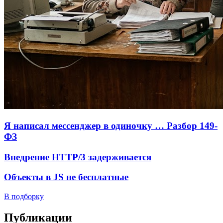
Я написал мессенджер в одиночку … Разбор 149-
ФЗ
Внедрение HTTP/3 задерживается
Объекты в JS не бесплатные
В подборку
Публикации