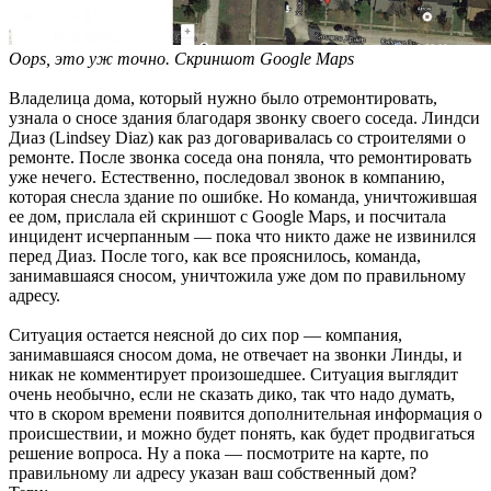
Oops, это уж точно. Скриншот Google Maps
Владелица дома, который нужно было отремонтировать,
узнала о сносе здания благодаря звонку своего соседа. Линдси
Диаз (Lindsey Diaz) как раз договаривалась со строителями о
ремонте. После звонка соседа она поняла, что ремонтировать
уже нечего. Естественно, последовал звонок в компанию,
которая снесла здание по ошибке. Но команда, уничтожившая
ее дом, прислала ей скриншот с Google Maps, и посчитала
инцидент исчерпанным — пока что никто даже не извинился
перед Диаз. После того, как все прояснилось, команда,
занимавшаяся сносом, уничтожила уже дом по правильному
адресу.
Ситуация остается неясной до сих пор — компания,
занимавшаяся сносом дома, не отвечает на звонки Линды, и
никак не комментирует произошедшее. Ситуация выглядит
очень необычно, если не сказать дико, так что надо думать,
что в скором времени появится дополнительная информация о
происшествии, и можно будет понять, как будет продвигаться
решение вопроса. Ну а пока — посмотрите на карте, по
правильному ли адресу указан ваш собственный дом?