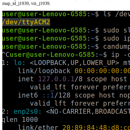
map_id_j1939, viz_j1939.