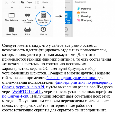
Следует иметь в виду, что у сайтов всё равно остаётся
возможность идентифицировать отдельных пользователей,
которые пользуются разными аккаунтами. Для этого
применяются техники фингерпринтинга, то есть составления
«отпечатка» системы по сочетанию нескольких
характеристик: версия ОС, user-agent браузера, набор
установленных шрифтов, IP-адрес и многие другие. Недавно
сайты начали применять
более продвинутые техники
для
отслеживания пользователей:
фингерпринтинг по рендерингу
Сanvas
,
через Audio API
, путём выявления реального IP-адреса
через
WebRTC Local IP
, через список установленных шрифтов
по Canvas-Font
. Наилучший эффект даёт сочетание всех этих
методов. По указанным ссылкам перечислены сайты из числа
самых популярных сайтов интернета, где работают
соответствующие скрипты для скрытого фингерпринтинга.