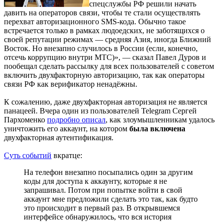
спецслужбы РФ решили начать
давить на операторов связи, чтобы те стали осуществлять
перехват авторизационного SMS-кода. Обычно такое
встречается только в рамках людоедских, не заботящихся о
своей репутации режимах — средняя Азия, иногда Ближний
Восток. Но внезапно случилось в России (если, конечно,
отсечь коррупцию внутри МТС)», — сказал Павел Дуров и
пообещал сделать рассылку для всех пользователей с советом
включить двухфакторную авторизацию, так как операторы
связи РФ как верификатор ненадёжны.
К сожалению, даже двухфакторная авторизация не является
панацеей. Вчера один из пользователей Telegram Сергей
Пархоменко
подробно описал
, как злоумышленникам удалось
уничтожить его аккаунт, на котором
была включена
двухфакторная аутентификация.
Суть событий
вкратце:
На телефон внезапно посыпались один за другим
коды для доступа к аккаунту, которые я не
запрашивал. Потом при попытке войти в свой
аккаунт мне предложили сделать это так, как будто
это происходит в первый раз. В открывшемся
интерфейсе обнаружилось, что вся история