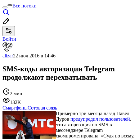
Все потоки
Войти
alizar
22 июл 2016 в 14:46
SMS-коды авторизации Telegram
продолжают перехватывать
2 мин
132K
Смартфоны
Сотовая связь
Примерно три месяца назад Павел
Дуров
предупредил пользователей
,
что авторизация по SMS в
мессенджере Telegram
скомпрометирована. «Судя по всему,