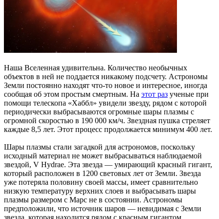
Наша Вселенная удивительна. Количество необычных
объектов в ней не поддается никакому подсчету. Астрономы
Земли постоянно находят что-то новое и интересное, иногда
сообщая об этом простым смертным. На
этот раз
ученые при
помощи телескопа «Хаббл» увидели звезду, рядом с которой
периодически выбрасываются огромные шары плазмы с
огромной скоростью в 190 000 км/ч. Звездная пушка стреляет
каждые 8,5 лет. Этот процесс продолжается минимум 400 лет.
Шары плазмы стали загадкой для астрономов, поскольку
исходный материал не может выбрасываться наблюдаемой
звездой, V Hydrae. Эта звезда — умирающий красный гигант,
который расположен в 1200 световых лет от Земли. Звезда
уже потеряла половину своей массы, имеет сравнительно
низкую температуру верхних слоев и выбрасывать шары
плазмы размером с Марс не в состоянии. Астрономы
предположили, что источник шаров — невидимая с Земли
звезда, которая находится рядом с красным гигантом.