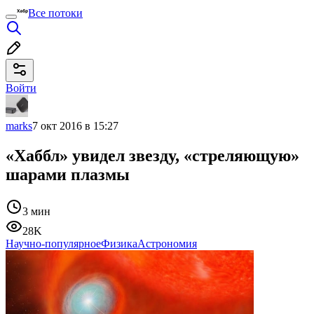
Все потоки
Войти
marks
7 окт 2016 в 15:27
«Хаббл» увидел звезду, «стреляющую»
шарами плазмы
3 мин
28K
Научно-популярное
Физика
Астрономия