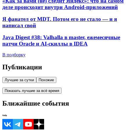
«Как за вами (не) следит Яндекс»: что на самом
деле происходит внутри Android-приложений
Я фанател от MDT. Потом его не стало — и я
написал свой
Java Digest #38: Valhalla в master, ежемесячные
патчи Oracle и AI-скиллы в IDEA
В подборку
Публикации
Лучшие за сутки
Похожие
Показать лучшие за всё время
Ближайшие события