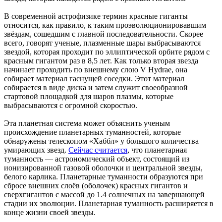
В современной астрофизике термин красные гиганты
относится, как правило, к таким проэволюционировавшим
звёздам, сошедшим с главной последовательности. Скорее
всего, говорят ученые, плазменные шары выбрасываются
звездой, которая проходит по эллиптической орбите рядом с
красным гигантом раз в 8,5 лет. Как только вторая звезда
начинает проходить по внешнему слою V Hydrae, она
собирает материал гаснущей соседки. Этот материал
собирается в виде диска и затем служит своеобразной
стартовой площадкой для шаров плазмы, которые
выбрасываются с огромной скоростью.
Эта планетная система может объяснить ученым
происхождение планетарных туманностей, которые
обнаружены телескопом «Хаббл» у большого количества
умирающих звезд.
Сейчас считается
, что планетарная
туманность — астрономический объект, состоящий из
ионизированной газовой оболочки и центральной звезды,
белого карлика. Планетарные туманности образуются при
сбросе внешних слоёв (оболочек) красных гигантов и
сверхгигантов с массой до 1.4 солнечных на завершающей
стадии их эволюции. Планетарная туманность расширяется в
конце жизни своей звезды.