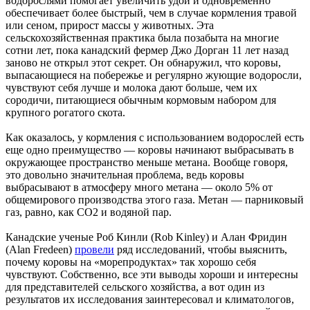
водорослями помогает увеличить удой и одновременно
обеспечивает более быстрый, чем в случае кормления травой
или сеном, прирост массы у животных. Эта
сельскохозяйственная практика была позабыта на многие
сотни лет, пока канадский фермер Джо Дорган 11 лет назад
заново не открыл этот секрет. Он обнаружил, что коровы,
выпасающиеся на побережье и регулярно жующие водоросли,
чувствуют себя лучше и молока дают больше, чем их
сородичи, питающиеся обычным кормовым набором для
крупного рогатого скота.
Как оказалось, у кормления с использованием водорослей есть
еще одно преимущество — коровы начинают выбрасывать в
окружающее пространство меньше метана. Вообще говоря,
это довольно значительная проблема, ведь коровы
выбрасывают в атмосферу много метана — около 5% от
общемирового производства этого газа. Метан — парниковый
газ, равно, как СО2 и водяной пар.
Канадские ученые Роб Кинли (Rob Kinley) и Алан Фридин
(Alan Fredeen)
провели
ряд исследований, чтобы выяснить,
почему коровы на «морепродуктах» так хорошо себя
чувствуют. Собственно, все эти выводы хороши и интересны
для представителей сельского хозяйства, а вот один из
результатов их исследования заинтересовал и климатологов,