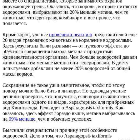
вместе со специалистами, которые занимаются охраной
окружающей среды. Оказалось, что коровы, которые питаются
водорослями, выбрасывают на 20% меньше метана, чем те
животные, что едят траву, комбикорм и все прочее, что
полагается.
Кроме коров, ученые
проверили реакцию
представителей еще
20 видов травоядных животных на кормление водорослями.
Здесь результаты были разными — от нулевого эффекта до
50%-ного сокращения выхода метана с продуктами
жизнедеятельности организма. Чем больше водорослей давали
животным, тем меньше метана они генерировали. В диету
испытуемых добавляли не менее 20% водорослей от общей
массы кормов.
Сокращение не такое уж и значительное, чтобы по этому
поводу можно было бить в литавры. Но однажды ученые
решили проверить, что получится, если кормить животных
водорослями одного из видов, характерных для прибрежных
вод Квинсленда. Речь идет о Asparagopsis taxiformis. Как
оказалось, здесь эффект гораздо выше, метана выбрасывалось
на
99% меньше
, чем в обычных условиях.
Выяснили специалисты и причину этой особенности
водорослей. Дело в том, что Asparagopsis taxiformis