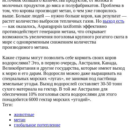
источник большого количества продуктов, от молока и
молочных продуктов до мяса и полуфабрикатов. Проблема в
том, что коровы производят метан, о чем уже говорилось
выше. Больше людей — нужно больше коров, как результат —
растет количество выбросов тепличных газов. Но
выход есть
— как оказалось, Asparagopsis taxiformis эффективно
противодействует генерации метана, что открывает
возможность увеличения поголовья крупного рогатого скота в
мире с одновременным снижением количества
производимого метана.
Какие страны могут позволить себе кормить своих коров
водорослями? Это, в первую очередь, Австралия, Канада,
Великобритания и другие государства, которые имеют выход
к морю и его дарам. Водоросли можно даже выращивать на
специальных морских «лугах», не занимая под пастбища
земельные угодья. Выход водорослей составляет 30-50 тонн
сухого материала на гектар. В той же Австралии для
обеспечения 10% поголовья скота водорослями для этого
понадобится 6000 гектар морских «угодий».
Теги:
животные
метан
глобальное потепление