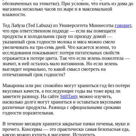
обозначенных на этикетке). При условии, что ехать из дома до
магазина несколько часов по жаре и в максимальной
влажности.
Тед Лабуза (Ted Labuza) из Университета Миннесоты
говорит
,
что при ответственном подходе — если вы помещаете
продукты в холодильник сразу по приходу домой —
указанный срок годности молока и мяса можно смело
увеличивать на три-семь дней. Что касается зелени, то
исследования показывают: потеря питательных свойств
отражается в потере цвета. Так что если зелень пожелтела —
значит, в ней осталось мало витаминов. Но если зелень
выглядит нормально, то какой смысл смотреть на
отпечатанный срок годности?
Макароны или рис спокойно могут храниться год без потери
вкусовых качеств, а последующие годы вы тоже вряд ли
заметите разницу. На сайте
StillTasty
можно изучить,
насколько долго могут храниться и оставаться вкусными
различные продукты. Разница с официальными сроками
годности поразительная.
В течение месяцев хранятся закрытые пачки печенья, муки и
прочего. Консервы — это практически самая безопасная еда,
какую можно купить в магазине. Испортить