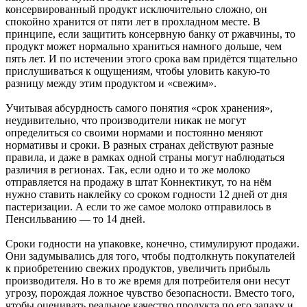
консервированный продукт исключительно сложно, он
спокойно хранится от пяти лет в прохладном месте. В
принципе, если защитить консервную банку от ржавчины, то
продукт может нормально храниться намного дольше, чем
пять лет. И по истечении этого срока вам придётся тщательно
прислушиваться к ощущениям, чтобы уловить какую-то
разницу между этим продуктом и «свежим».
Учитывая абсурдность самого понятия «срок хранения»,
неудивительно, что производители никак не могут
определиться со своими нормами и постоянно меняют
нормативы и сроки. В разных странах действуют разные
правила, и даже в рамках одной страны могут наблюдаться
различия в регионах. Так, если одно и то же молоко
отправляется на продажу в штат Коннектикут, то на нём
нужно ставить наклейку со сроком годности 12 дней от дня
пастеризации. А если то же самое молоко отправилось в
Пенсильванию — то 14 дней.
Сроки годности на упаковке, конечно, стимулируют продажи.
Они задумывались для того, чтобы подтолкнуть покупателей
к приобретению свежих продуктов, увеличить прибыль
производителя. Но в то же время для потребителя они несут
угрозу, порождая ложное чувство безопасности. Вместо того,
чтобы оценивать реальное качество продукта по его запаху и