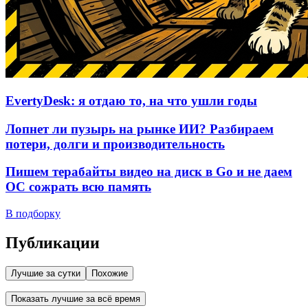
EvertyDesk: я отдаю то, на что ушли годы
Лопнет ли пузырь на рынке ИИ? Разбираем
потери, долги и производительность
Пишем терабайты видео на диск в Go и не даем
ОС сожрать всю память
В подборку
Публикации
Лучшие за сутки
Похожие
Показать лучшие за всё время