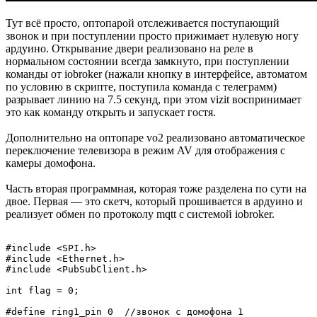
Тут всё просто, оптопарой отслеживается поступающий
звонок и при поступлении просто прижимает нулевую ногу
ардуино. Открывание двери реализовано на реле в
нормальном состоянии всегда замкнуто, при поступлении
команды от iobroker (нажали кнопку в интерфейсе, автоматом
по условию в скрипте, поступила команда с телеграмм)
разрывает линию на 7.5 секунд, при этом vizit воспринимает
это как команду открыть и запускает гостя.
Дополнительно на оптопаре vo2 реализовано автоматическое
переключение телевизора в режим AV для отображения с
камеры домофона.
Часть вторая программная, которая тоже разделена по сути на
двое. Первая — это скетч, который прошивается в ардуино и
реализует обмен по протоколу mqtt с системой iobroker.
#include <SPI.h>

#include <Ethernet.h>

#include <PubSubClient.h>

int flag = 0;

#define ring1_pin 0  //звонок с домофона 1
