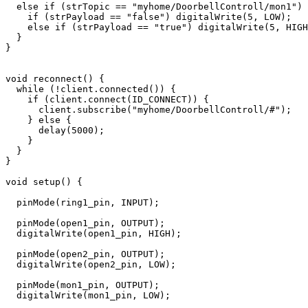
  else if (strTopic == "myhome/DoorbellControll/mon1") 
    if (strPayload == "false") digitalWrite(5, LOW);

    else if (strPayload == "true") digitalWrite(5, HIGH
  }

}

void reconnect() {

  while (!client.connected()) {

    if (client.connect(ID_CONNECT)) {

      client.subscribe("myhome/DoorbellControll/#");

    } else {

      delay(5000);

    }

  }

}

void setup() {

  pinMode(ring1_pin, INPUT);

  pinMode(open1_pin, OUTPUT);

  digitalWrite(open1_pin, HIGH);

  pinMode(open2_pin, OUTPUT);

  digitalWrite(open2_pin, LOW);

  pinMode(mon1_pin, OUTPUT);

  digitalWrite(mon1_pin, LOW);
