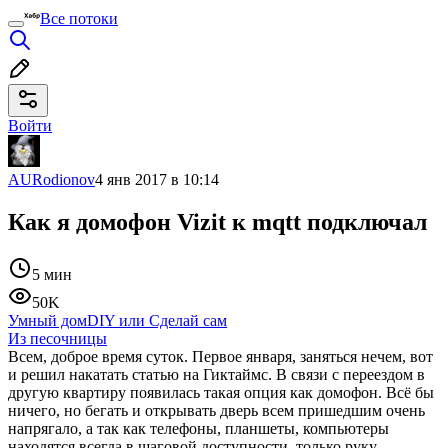
Все потоки
Войти
AURodionov
4 янв 2017 в 10:14
Как я домофон Vizit к mqtt подключал
5 мин
50K
Умный дом
DIY или Сделай сам
Из песочницы
Всем, доброе время суток. Первое января, заняться нечем, вот
и решил накатать статью на Гиктаймс. В связи с переездом в
другую квартиру появилась такая опция как домофон. Всё бы
ничего, но бегать и открывать дверь всем пришедшим очень
напрягало, а так как телефоны, планшеты, компьютеры
находятся всегда в шаговой доступности, только руку