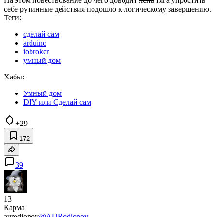
На этом повествование до чего доводит
лень
тяга упростить
себе рутинные действия подошло к логическому завершению.
Теги:
сделай сам
arduino
iobroker
умный дом
Хабы:
Умный дом
DIY или Сделай сам
+29
172
39
13
Карма
aurodionov
@AURodionov