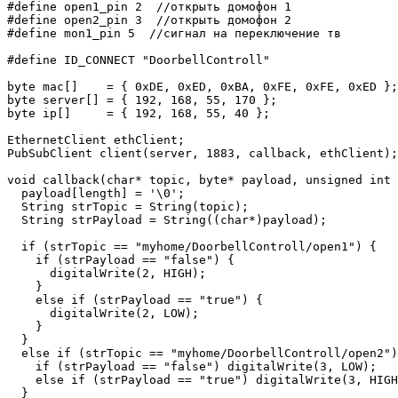
#define open1_pin 2  //открыть домофон 1

#define open2_pin 3  //открыть домофон 2

#define mon1_pin 5  //сигнал на переключение тв

#define ID_CONNECT "DoorbellControll"

byte mac[]    = { 0xDE, 0xED, 0xBA, 0xFE, 0xFE, 0xED };

byte server[] = { 192, 168, 55, 170 };

byte ip[]     = { 192, 168, 55, 40 };

EthernetClient ethClient;

PubSubClient client(server, 1883, callback, ethClient);

void callback(char* topic, byte* payload, unsigned int 
  payload[length] = '\0';

  String strTopic = String(topic);

  String strPayload = String((char*)payload);

  if (strTopic == "myhome/DoorbellControll/open1") {

    if (strPayload == "false") {

      digitalWrite(2, HIGH);

    }

    else if (strPayload == "true") {

      digitalWrite(2, LOW);

    }

  }

  else if (strTopic == "myhome/DoorbellControll/open2")
    if (strPayload == "false") digitalWrite(3, LOW);

    else if (strPayload == "true") digitalWrite(3, HIGH
  }
