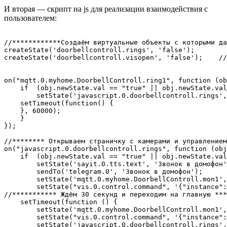
И вторая — скрипт на js для реализации взаимодействия с
пользователем:
//************Создаём виртуальные объекты с которыми да
createState('doorbellcontroll.rings', 'false');

createState('doorbellcontroll.visopen', 'false');    //
on("mqtt.0.myhome.DoorbellControll.ring1", function (ob
    if  (obj.newState.val == "true" || obj.newState.val
        setState('javascript.0.doorbellcontroll.rings',
    setTimeout(function() {

    }, 60000);

    }

});

//******** Открываем страничку с камерами и управлением
on("javascript.0.doorbellcontroll.rings", function (obj
    if  (obj.newState.val == "true" || obj.newState.val
        setState('sayit.0.tts.text', 'Звонок в домофон'
        sendTo('telegram.0', 'Звонок в домофон');      
        setState('mqtt.0.myhome.DoorbellControll.mon1',
        setState("vis.0.control.command", '{"instance":
//*********** Ждём 30 секунд и переходим на главную ***
    setTimeout(function () {

        setState('mqtt.0.myhome.DoorbellControll.mon1',
        setState("vis.0.control.command", '{"instance":
        setState('javascript.0.doorbellcontroll.rings',