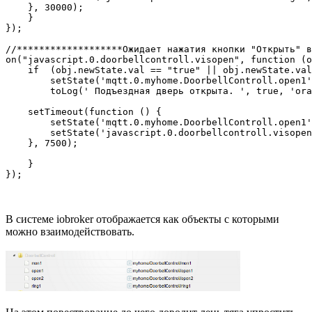
    }, 30000);

    }

});

//*******************Ожидает нажатия кнопки "Открыть" в
on("javascript.0.doorbellcontroll.visopen", function (o
    if  (obj.newState.val == "true" || obj.newState.val
        setState('mqtt.0.myhome.DoorbellControll.open1'
        toLog(' Подъездная дверь открыта. ', true, 'orange');     	//
    setTimeout(function () {

        setState('mqtt.0.myhome.DoorbellControll.open1'
        setState('javascript.0.doorbellcontroll.visopen
    }, 7500);    

    }       

});
В системе iobroker отображается как объекты с которыми
можно взаимодействовать.