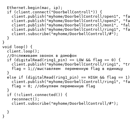
  Ethernet.begin(mac, ip);

  if (client.connect("DoorbellControll")) {

    client.publish("myhome/DoorbellControll/open1", "fa
    client.publish("myhome/DoorbellControll/open2", "fa
    client.publish("myhome/DoorbellControll/mon1", "fal
    client.publish("myhome/DoorbellControll/ring1", "fa
    client.subscribe("myhome/DoorbellControll/#");

  }

}

void loop() {

  client.loop();

  //Отслеживаем звонок в домофон

  if (digitalRead(ring1_pin) == LOW && flag == 0) {

    client.publish("myhome/DoorbellControll/ring1", "tr
    flag = 1;//выставляем  переменную flag в единицу

  }

  else if (digitalRead(ring1_pin) == HIGH && flag == 1)
    client.publish("myhome/DoorbellControll/ring1", "fa
    flag = 0; //обнуляем переменную flag

  }

  if (!client.connected()) {

    reconnect();

    client.subscribe("myhome/DoorbellControll/#");

  }

}