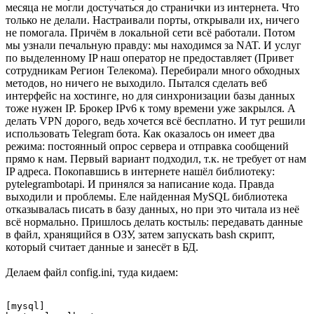
месяца не могли достучаться до странички из интернета. Что
только не делали. Настраивали порты, открывали их, ничего
не помогала. Причём в локальной сети всё работали. Потом
мы узнали печальную правду: мы находимся за NAT. И услуг
по выделенному IP наш оператор не предоставляет (Привет
сотрудникам Регион Телекома). Перебирали много обходных
методов, но ничего не выходило. Пытался сделать веб
интерфейс на хостинге, но для синхронизации базы данных
тоже нужен IP. Брокер IPv6 к тому времени уже закрылся. А
делать VPN дорого, ведь хочется всё бесплатно. И тут решили
использовать Telegram бота. Как оказалось он имеет два
режима: постоянный опрос сервера и отправка сообщений
прямо к нам. Первый вариант подходил, т.к. не требует от нам
IP адреса. Покопавшись в интернете нашёл библиотеку:
pytelegrambotapi. И принялся за написание кода. Правда
выходили и проблемы. Еле найденная MySQL библиотека
отказывалась писать в базу данных, но при это читала из неё
всё нормально. Пришлось делать костыль: передавать данные
в файл, хранящийся в ОЗУ, затем запускать bash скрипт,
который считает данные и занесёт в БД.
Делаем файл config.ini, туда кидаем:
[mysql]
