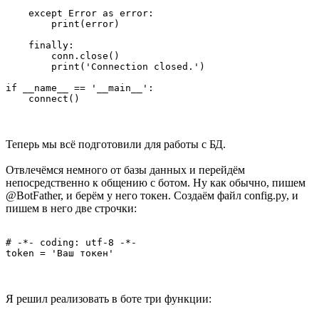
    except Error as error:

        print(error)

    finally:

        conn.close()

        print('Connection closed.')

if __name__ == '__main__':

Теперь мы всё подготовили для работы с БД.
Отвлечёмся немного от базы данных и перейдём
непосредственно к общению с ботом. Ну как обычно, пишем
@BotFather, и берём у него токен. Создаём файл config.py, и
пишем в него две строчки:
# -*- coding: utf-8 -*-

Я решил реализовать в боте три функции: