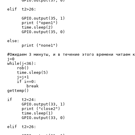
        GPIO.output(37, 0)

  elif  t2>26:

        GPIO.output(35, 1)

        print ("open1")

        time.sleep(2)

        GPIO.output(35, 0)

  else:

        print ("none1")

  #Ожидаем 3 минуты, и в течение этого времени читаем к
  j=0

  while(j<36):

      rob()

      time.sleep(5)

      j=j+1

      if i==0:

          break

  gettemp()

  if    t2<24:

        GPIO.output(33, 1)

        print ("close2")

        time.sleep(1)

        GPIO.output(33, 0)

  elif  t2>26:
