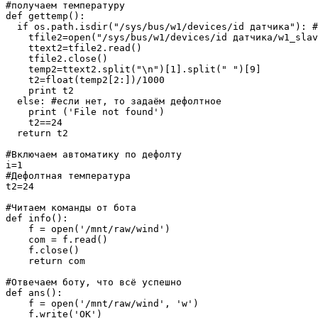
#получаем температуру

def gettemp():

  if os.path.isdir("/sys/bus/w1/devices/id датчика"): #
    tfile2=open("/sys/bus/w1/devices/id датчика/w1_slav
    ttext2=tfile2.read()

    tfile2.close()

    temp2=ttext2.split("\n")[1].split(" ")[9]

    t2=float(temp2[2:])/1000

    print t2

  else: #если нет, то задаём дефолтное

    print ('File not found')

    t2==24

  return t2

#Включаем автоматику по дефолту

i=1

#Дефолтная температура

t2=24

#Читаем команды от бота

def info():

    f = open('/mnt/raw/wind')

    com = f.read()

    f.close()

    return com

#Отвечаем боту, что всё успешно

def ans():

    f = open('/mnt/raw/wind', 'w')

    f.write('OK')
