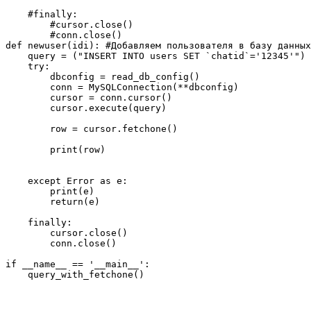
    #finally:

        #cursor.close()

        #conn.close()

def newuser(idi): #Добавляем пользователя в базу данных

    query = ("INSERT INTO users SET `chatid`='12345'")

    try:

        dbconfig = read_db_config()

        conn = MySQLConnection(**dbconfig)

        cursor = conn.cursor()

        cursor.execute(query)

        row = cursor.fetchone()

        print(row)

    except Error as e:

        print(e)

        return(e)

    finally:

        cursor.close()

        conn.close()

if __name__ == '__main__':
