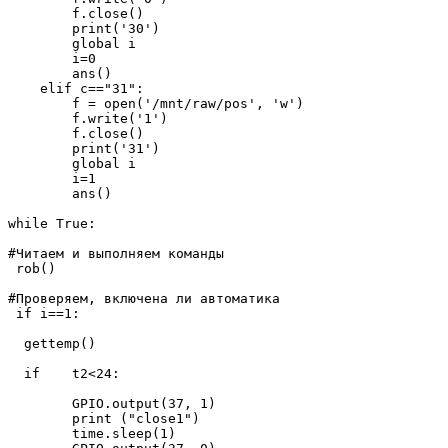
        f.close()

        print('30')

        global i

        i=0

        ans()

    elif c=="31":

        f = open('/mnt/raw/pos', 'w')

        f.write('1')

        f.close()

        print('31')

        global i

        i=1

        ans()

while True:

#Читаем и выполняем команды

 rob()

#Проверяем, включена ли автоматика

 if i==1:

  gettemp()

  if    t2<24:

        GPIO.output(37, 1)

        print ("close1")

        time.sleep(1)
