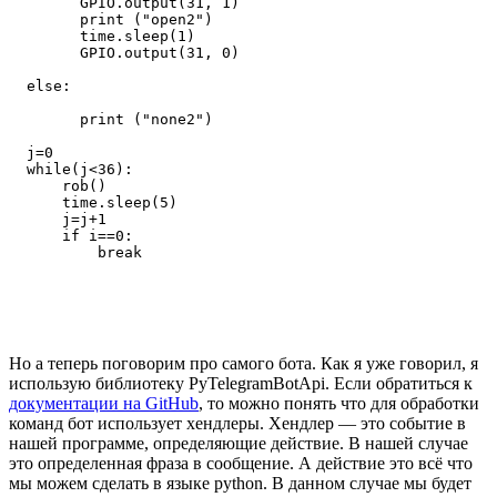
        GPIO.output(31, 1)

        print ("open2")

        time.sleep(1)

        GPIO.output(31, 0)

  else:

        print ("none2")

  j=0

  while(j<36):

      rob()

      time.sleep(5)

      j=j+1

      if i==0:

Но а теперь поговорим про самого бота. Как я уже говорил, я
использую библиотеку PyTelegramBotApi. Если обратиться к
документации на GitHub
, то можно понять что для обработки
команд бот использует хендлеры. Хендлер — это событие в
нашей программе, определяющие действие. В нашей случае
это определенная фраза в сообщение. А действие это всё что
мы можем сделать в языке python. В данном случае мы будет