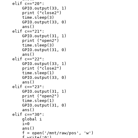
    elif c=="20":

        GPIO.output(33, 1)

        print ("close2")

        time.sleep(3)

        GPIO.output(33, 0)

        ans()

    elif c=="21":

        GPIO.output(31, 1)

        print ("open2")

        time.sleep(3)

        GPIO.output(31, 0)

        ans()

    elif c=="22":

        GPIO.output(33, 1)

        print ("close2")

        time.sleep(1)

        GPIO.output(33, 0)

        ans()

    elif c=="23":

        GPIO.output(31, 1)

        print ("open2")

        time.sleep(1)

        GPIO.output(31, 0)

        ans()

    elif c=="30":

        global i

        i=0

        ans()

        f = open('/mnt/raw/pos', 'w')

        f.write('0')
