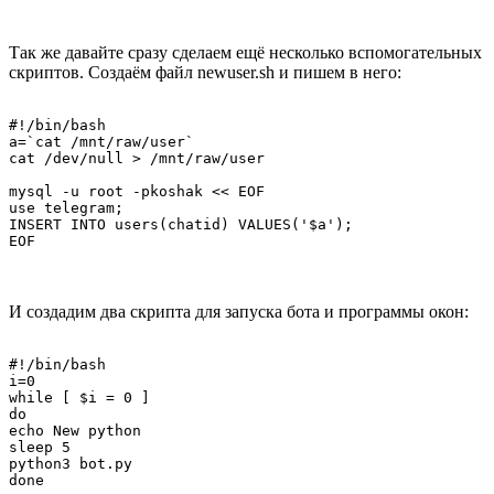
Так же давайте сразу сделаем ещё несколько вспомогательных
скриптов. Создаём файл newuser.sh и пишем в него:
#!/bin/bash

a=`cat /mnt/raw/user`

cat /dev/null > /mnt/raw/user

mysql -u root -pkoshak << EOF

use telegram;

INSERT INTO users(chatid) VALUES('$a');

И создадим два скрипта для запуска бота и программы окон:
#!/bin/bash

i=0

while [ $i = 0 ]

do

echo New python

sleep 5

python3 bot.py
