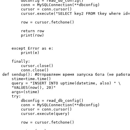
        dbconfig = read_db_config()

        conn = MySQLConnection(**dbconfig)

        cursor = conn.cursor()

        cursor.execute("SELECT key2 FROM tkey where id=
        row = cursor.fetchone()

        return row

        print(row)

    except Error as e:

        print(e)

    finally:

        cursor.close()

        conn.close()

def sendup(): #Отправляем время запуска бота (не работа
    stime=time.time()

    query = "INSERT INTO uptime(datetime, also) " \

    "VALUES(now(), 20)"

    args=(stime)

    try:

        dbconfig = read_db_config()

        conn = MySQLConnection(**dbconfig)

        cursor = conn.cursor()

        cursor.execute(query)

        row = cursor.fetchone()
