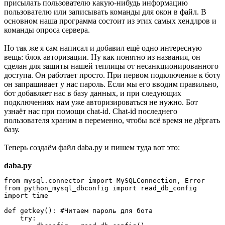
присылать пользователю какую-нибудь информацию
пользователю или записывать команды для окон в файл. В
основном наша программа состоит из этих самых хендлров и
команды опроса сервера.
Но так же я сам написал и добавил ещё одно интересную
вещь: блок авторизации. Ну как понятно из названия, он
сделан для защиты нашей теплицы от несанкционированного
доступа. Он работает просто. При первом подключение к боту
он запрашивает у нас пароль. Если мы его вводим правильно,
бот добавляет нас в базу данных, и при следующих
подключениях нам уже авторизироваться не нужно. Бот
узнаёт нас при помощи chat-id. Chat-id последнего
пользователя храним в переменно, чтобы всё время не дёргать
базу.
Теперь создаём файл daba.py и пишем туда вот это:
daba.py
from mysql.connector import MySQLConnection, Error

from python_mysql_dbconfig import read_db_config

import time

def getkey(): #Читаем пароль для бота

    try:
