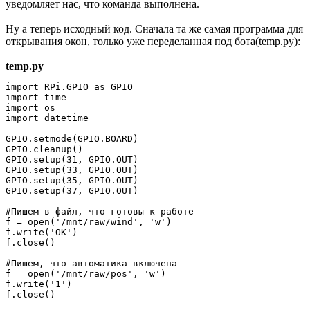
уведомляет нас, что команда выполнена.
Ну а теперь исходный код. Сначала та же самая программа для
открывания окон, только уже переделанная под бота(temp.py):
temp.py
import RPi.GPIO as GPIO

import time

import os

import datetime

GPIO.setmode(GPIO.BOARD)

GPIO.cleanup()

GPIO.setup(31, GPIO.OUT)

GPIO.setup(33, GPIO.OUT)

GPIO.setup(35, GPIO.OUT)

GPIO.setup(37, GPIO.OUT)

#Пишем в файл, что готовы к работе

f = open('/mnt/raw/wind', 'w')

f.write('OK')

f.close()

#Пишем, что автоматика включена

f = open('/mnt/raw/pos', 'w')

f.write('1')

f.close()
