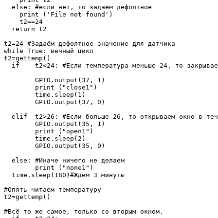
  else: #если нет, то задаём дефолтное

    print ('File not found')

    t2==24

  return t2

t2=24 #Задаём дефолтное значение для датчика

while True: вечный цикл

t2=gettemp()

  if    t2<24: #Если температура меньше 24, то закрывае
        GPIO.output(37, 1)

        print ("close1")

        time.sleep(1)

        GPIO.output(37, 0)

  elif  t2>26: #Если больше 26, то открываем окно в теч
        GPIO.output(35, 1)

        print ("open1")

        time.sleep(2)

        GPIO.output(35, 0)

  else: #Иначе ничего не делаем

        print ("none1")

  time.sleep(180)#Ждём 3 минуты

#Опять читаем температуру

t2=gettemp()

#Всё то же самое, только со вторым окном.
