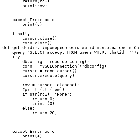
        return(row)

        print(row)

    except Error as e:

        print(e)

    finally:

        cursor.close()

        conn.close()

def getid(idi): #проверяем есть ли id пользователя в ба
    query="SELECT accecpt FROM users WHERE chatid ='"+s
    try:

        dbconfig = read_db_config()

        conn = MySQLConnection(**dbconfig)

        cursor = conn.cursor()

        cursor.execute(query)

        row = cursor.fetchone()

        #print (str(row))

        if str(row)=="None":

            return 0;

            print (0)

        else:

            return 20;

    except Error as e:

        print(e)
