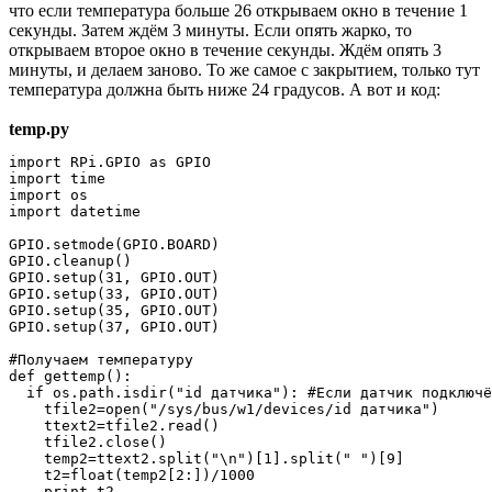
что если температура больше 26 открываем окно в течение 1
секунды. Затем ждём 3 минуты. Если опять жарко, то
открываем второе окно в течение секунды. Ждём опять 3
минуты, и делаем заново. То же самое с закрытием, только тут
температура должна быть ниже 24 градусов. А вот и код:
temp.py
import RPi.GPIO as GPIO

import time

import os

import datetime

GPIO.setmode(GPIO.BOARD)

GPIO.cleanup()

GPIO.setup(31, GPIO.OUT)

GPIO.setup(33, GPIO.OUT)

GPIO.setup(35, GPIO.OUT)

GPIO.setup(37, GPIO.OUT)

#Получаем температуру

def gettemp():

  if os.path.isdir("id датчика"): #Если датчик подключё
    tfile2=open("/sys/bus/w1/devices/id датчика")

    ttext2=tfile2.read()

    tfile2.close()

    temp2=ttext2.split("\n")[1].split(" ")[9]

    t2=float(temp2[2:])/1000

    print t2
