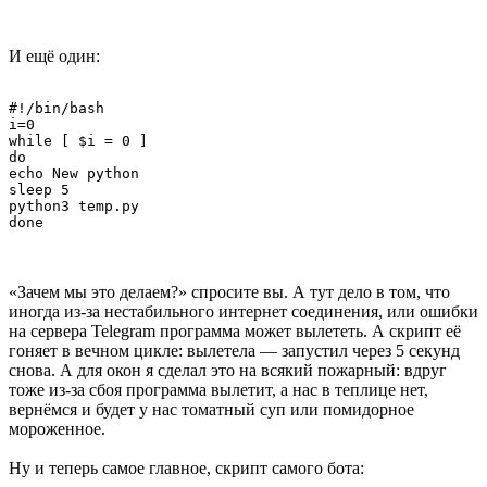
И ещё один:
#!/bin/bash

i=0

while [ $i = 0 ]

do

echo New python

sleep 5

python3 temp.py

«Зачем мы это делаем?» спросите вы. А тут дело в том, что
иногда из-за нестабильного интернет соединения, или ошибки
на сервера Telegram программа может вылететь. А скрипт её
гоняет в вечном цикле: вылетела — запустил через 5 секунд
снова. А для окон я сделал это на всякий пожарный: вдруг
тоже из-за сбоя программа вылетит, а нас в теплице нет,
вернёмся и будет у нас томатный суп или помидорное
мороженное.
Ну и теперь самое главное, скрипт самого бота: