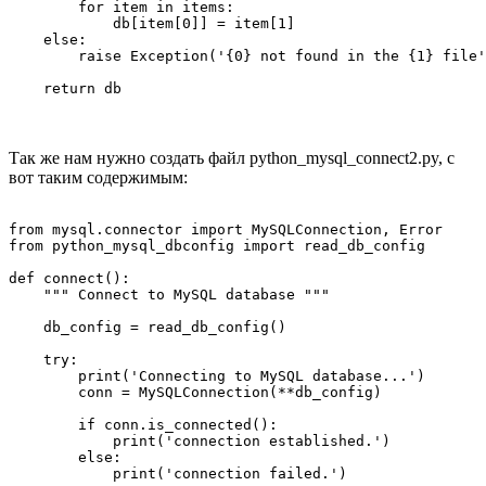
        for item in items:

            db[item[0]] = item[1]

    else:

        raise Exception('{0} not found in the {1} file'
    return db
Так же нам нужно создать файл python_mysql_connect2.py, с
вот таким содержимым:
from mysql.connector import MySQLConnection, Error

from python_mysql_dbconfig import read_db_config

def connect():

    """ Connect to MySQL database """

    db_config = read_db_config()

    try:

        print('Connecting to MySQL database...')

        conn = MySQLConnection(**db_config)

        if conn.is_connected():

            print('connection established.')

        else:

            print('connection failed.')
