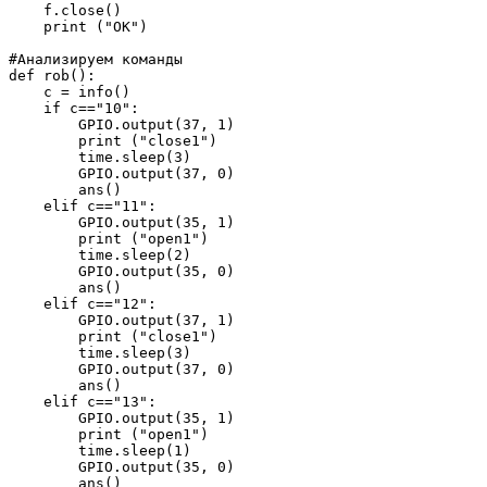
    f.close()

    print ("OK")

#Анализируем команды

def rob():

    c = info()

    if c=="10":

        GPIO.output(37, 1)

        print ("close1")

        time.sleep(3)

        GPIO.output(37, 0)

        ans()

    elif c=="11":

        GPIO.output(35, 1)

        print ("open1")

        time.sleep(2)

        GPIO.output(35, 0)

        ans()

    elif c=="12":

        GPIO.output(37, 1)

        print ("close1")

        time.sleep(3)

        GPIO.output(37, 0)

        ans()

    elif c=="13":

        GPIO.output(35, 1)

        print ("open1")

        time.sleep(1)

        GPIO.output(35, 0)

        ans()
