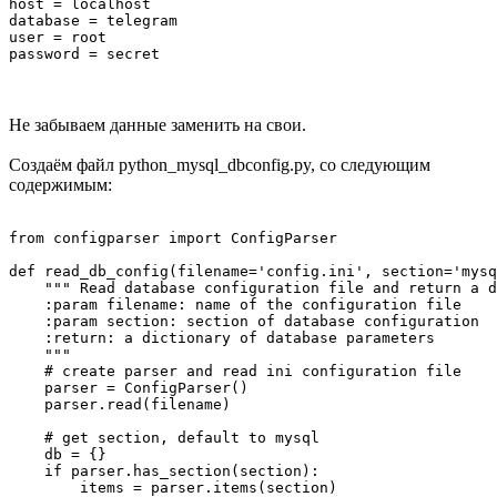
host = localhost

database = telegram

user = root

password = secret
Не забываем данные заменить на свои.
Создаём файл python_mysql_dbconfig.py, со следующим
содержимым:
from configparser import ConfigParser

def read_db_config(filename='config.ini', section='mysq
    """ Read database configuration file and return a d
    :param filename: name of the configuration file

    :param section: section of database configuration

    :return: a dictionary of database parameters

    """

    # create parser and read ini configuration file

    parser = ConfigParser()

    parser.read(filename)

    # get section, default to mysql

    db = {}

    if parser.has_section(section):

        items = parser.items(section)
