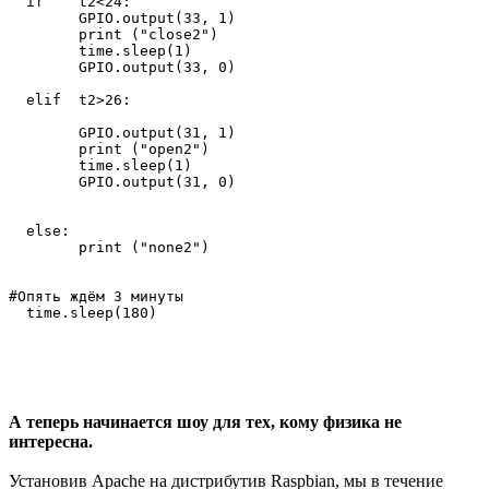
  if    t2<24:

        GPIO.output(33, 1)

        print ("close2")

        time.sleep(1)

        GPIO.output(33, 0)

  elif  t2>26:

        GPIO.output(31, 1)

        print ("open2")

        time.sleep(1)

        GPIO.output(31, 0)

  else:

        print ("none2")

#Опять ждём 3 минуты

А теперь начинается шоу для тех, кому физика не
интересна.
Установив Apache на дистрибутив Raspbian, мы в течение