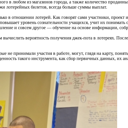
го в любом из магазинов города, а также количество проданных
жи лотерейных билетов, всегда больше суммы выплат.
ько в отношении лотерей. Как говорят сами участники, проект и
е повышает уровень сознательности учащихся, учит их понимат
шление и совсем другое — обучение на основе информации, соб
ам вычислить вероятность получения джек-пота в лотереях. После
рые не принимали участия в работе, могут, глядя на карту, понят
енность такого инструмента, как сбор первичных данных, их а