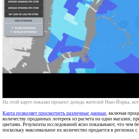
На этой карте показан процент дохода жителей Нью-Йорка, кот
Карта позволяет просмотреть различные данные
, включая проц
количеству проданных лотереек из расчета на один магазин, п
цветами. Результаты исследований ясно показывают, что чем бе
поскольку максимальное их количество продается в регионах 