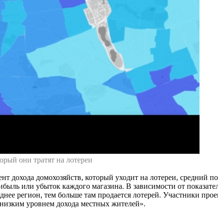
орый они тратят на лотереи
ент дохода домохозяйств, который уходит на лотереи, средний
рибыль или убыток каждого магазина. В зависимости от показат
днее регион, тем больше там продается лотерей. Участники проек
с низким уровнем дохода местных жителей».