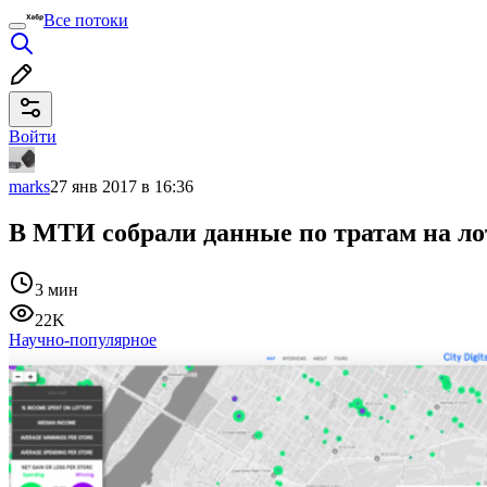
Все потоки
Войти
marks
27 янв 2017 в 16:36
В МТИ собрали данные по тратам на лот
3 мин
22K
Научно-популярное