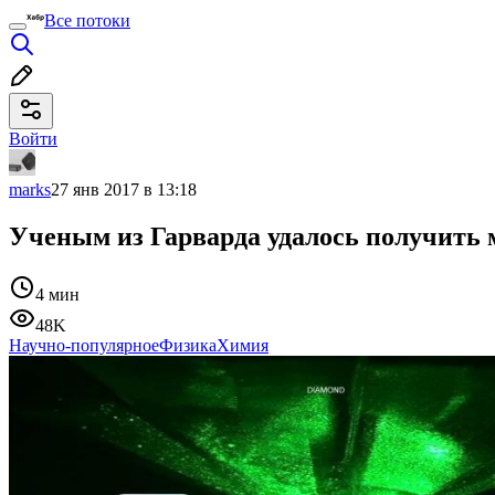
Все потоки
Войти
marks
27 янв 2017 в 13:18
Ученым из Гарварда удалось получить 
4 мин
48K
Научно-популярное
Физика
Химия