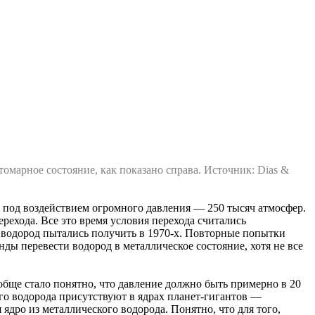
марное состояние, как показано справа. Источник: Dias &
 под воздействием огромного давления — 250 тысяч атмосфер.
рехода. Все это время условия перехода считались
 водород пытались получить в 1970-х. Повторные попытки
нды перевести водород в металлическое состояние, хотя не все
обще стало понятно, что давление должно быть примерно в 20
ого водорода присутствуют в ядрах планет-гигантов —
дро из металлического водорода. Понятно, что для того,