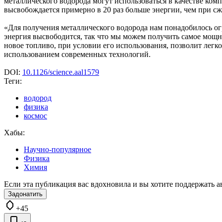
металлического водорода могут использоваться в качестве ком
высвобождается примерно в 20 раз больше энергии, чем при с
«Для получения металлического водорода нам понадобилось огр
энергия высвободится, так что мы можем получить самое мощн
новое топливо, при условии его использования, позволит легко
использованием современных технологий.
DOI:
10.1126/science.aal1579
Теги:
водород
физика
космос
Хабы:
Научно-популярное
Физика
Химия
Если эта публикация вас вдохновила и вы хотите поддержать а
Задонатить
+45