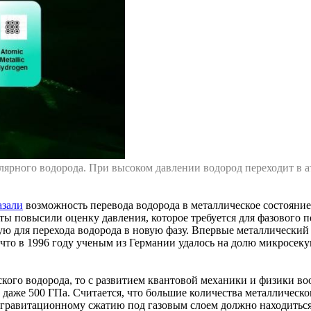
рного водорода. При высоком давлении водород переходит в ато
азали
возможность перевода водорода в металлическое состояние
ы повысили оценку давления, которое требуется для фазового пе
ю для перехода водорода в новую фазу. Впервые металлический
 что в 1996 году ученым из Германии удалось на долю микросеку
ского водорода, то с развитием квантовой механики и физики во
и даже 500 ГПа. Считается, что большие количества металлическ
гравитационному сжатию под газовым слоем должно находиться я