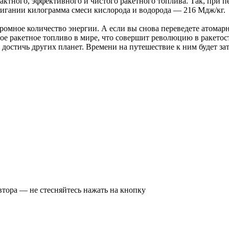
пактного, эффективного и чистого ракетного топлива. Так, при 
жигании килограмма смеси кислорода и водорода — 216 Мдж/кг.
омное количество энергии. А если вы снова переведете атомарн
ое ракетное топливо в мире, что совершит революцию в ракето
 достичь других планет. Времени на путешествие к ним будет зат
втора — не стесняйтесь нажать на кнопку