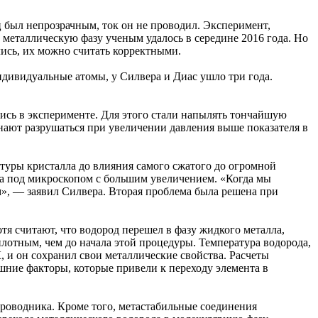
ец был непрозрачным, ток он не проводил. Эксперимент,
в металлическую фазу ученым удалось в середине 2016 года. Но
ись, их можно считать корректными.
индивидуальные атомы, у Силвера и Диас ушло три года.
ись в эксперименте. Для этого стали напылять тончайшую
нают разрушаться при увеличении давления выше показателя в
туры кристалла до влияния самого сжатого до огромной
ла под микроскопом с большим увеличением. «Когда мы
», — заявил Силвера. Вторая проблема была решена при
тя считают, что водород перешел в фазу жидкого металла,
е плотным, чем до начала этой процедуры. Температура водорода,
, и он сохранил свои металлические свойства. Расчеты
ешние факторы, которые привели к переходу элемента в
проводника. Кроме того, метастабильные соединения