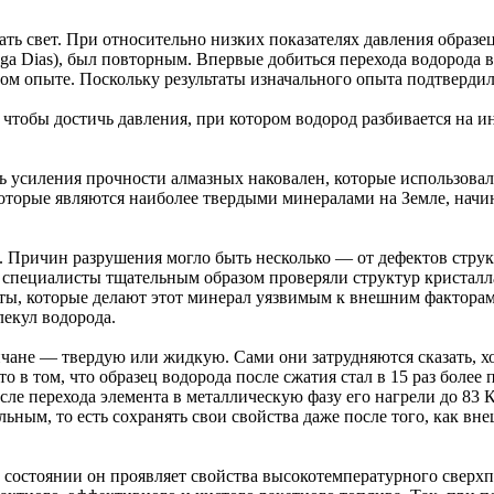
ажать свет. При относительно низких показателях давления образ
nga Dias), был повторным. Впервые добиться перехода водорода 
ом опыте. Поскольку результаты изначального опыта подтвердил
, чтобы достичь давления, при котором водород разбивается на 
ь усиления прочности алмазных наковален, которые использовал
которые являются наиболее твердыми минералами на Земле, начи
 Причин разрушения могло быть несколько — от дефектов струк
, специалисты тщательным образом проверяли структур кристал
ты, которые делают этот минерал уязвимым к внешним факторам
екул водорода.
чане — твердую или жидкую. Сами они затрудняются сказать, хо
то в том, что образец водорода после сжатия стал в 15 раз боле
ле перехода элемента в металлическую фазу его нагрели до 83 К
ьным, то есть сохранять свои свойства даже после того, как вн
м состоянии он проявляет свойства высокотемпературного сверх