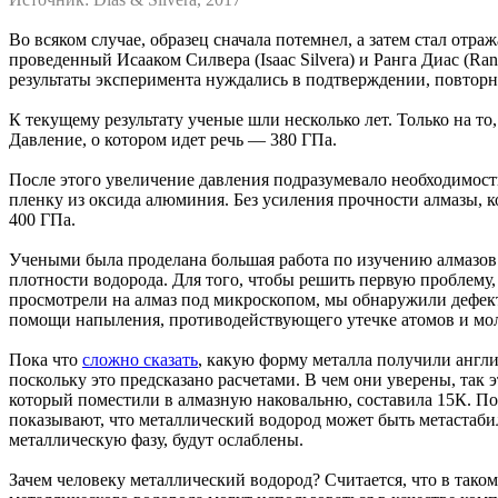
Во всяком случае, образец сначала потемнел, а затем стал отр
проведенный Исааком Силвера (Isaac Silvera) и Ранга Диас (Ra
результаты эксперимента нуждались в подтверждении, повторн
К текущему результату ученые шли несколько лет. Только на то
Давление, о котором идет речь — 380 ГПа.
После этого увеличение давления подразумевало необходимост
пленку из оксида алюминия. Без усиления прочности алмазы, 
400 ГПа.
Учеными была проделана большая работа по изучению алмазов.
плотности водорода. Для того, чтобы решить первую проблему
просмотрели на алмаз под микроскопом, мы обнаружили дефек
помощи напыления, противодействующего утечке атомов и мол
Пока что
сложно сказать
, какую форму металла получили англи
поскольку это предсказано расчетами. В чем они уверены, так э
который поместили в алмазную наковальню, составила 15К. Пос
показывают, что металлический водород может быть метастабил
металлическую фазу, будут ослаблены.
Зачем человеку металлический водород? Считается, что в тако