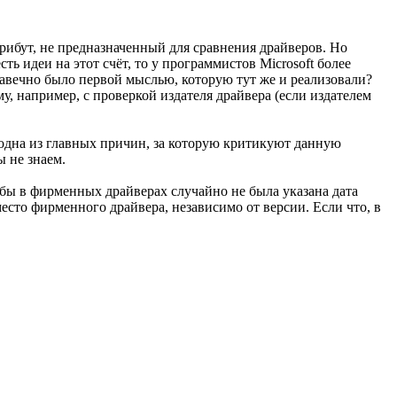
ибут, не предназначенный для сравнения драйверов. Но
ть идеи на этот счёт, то у программистов Microsoft более
навечно было первой мыслью, которую тут же и реализовали?
, например, с проверкой издателя драйвера (если издателем
 одна из главных причин, за которую критикуют данную
 не знаем.
обы в фирменных драйверах случайно не была указана дата
место фирменного драйвера, независимо от версии. Если что, в