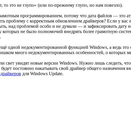
т, то это не глупо» (или по-прежнему глупо, но нам повезло).
амотным программированием, потому что дата файлов — это атр
ить проблему с корректным обновлением драйверов? Если у вас ес
быть, над проблемой особо и не думали — и зафиксировать дату 
 которых не было полномочий внедрять более грамотную систему
.
 ещё одной недокументированной функцией Windows, а ведь это
ишком много недокументированных особенностей, о которых мы
сли свет увидят новые версии Windows. Нужно лишь следить, чт
ws будет постоянно накатывать свой драйвер общего назначения в
 драйверов
для Windows Update.