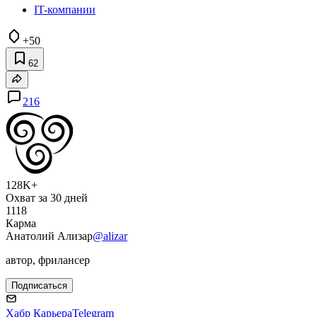
IT-компании
+50
62
216
128K+
Охват за 30 дней
1118
Карма
Анатолий Ализар
@alizar
автор, фрилансер
Подписаться
Хабр Карьера
Telegram