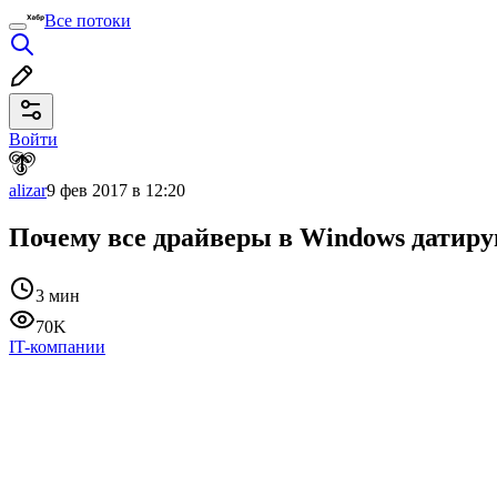
Все потоки
Войти
alizar
9 фев 2017 в 12:20
Почему все драйверы в Windows датиру
3 мин
70K
IT-компании