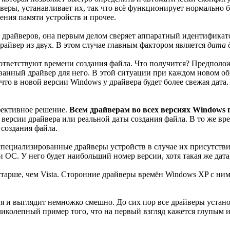
йверы, устанавливает их, так что всё функционирует нормально
ения памяти устройств и прочее.
 драйверов, она первым делом сверяет аппаратный идентификато
райвер из двух. В этом случае главным фактором является
дата 
ответствуют времени создания файла. Что получится? Предполо
анный драйвер для него. В этой ситуации при каждом новом о
что в новой версии Windows у драйвера будет более свежая дат
фективное решение.
Всем драйверам во всех версиях Windows п
т версии драйвера или реальной даты создания файла. В то же 
 создания файла.
ециализированные драйверы устройств в случае их присутствия.
 ОС. У него будет наибольший номер версии, хотя такая же дата,
арше, чем Vista. Сторонние драйверы времён Windows XP с ним
ия и выглядит немножко смешно. До сих пор все драйверы установ
ликолепный пример того, что на первый взгляд кажется глупым 