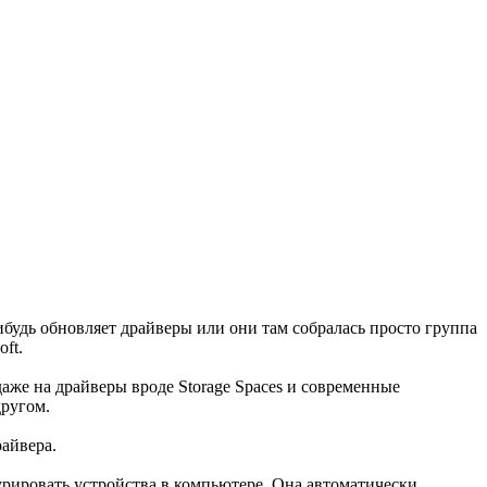
ибудь обновляет драйверы или они там собралась просто группа
oft.
 даже на драйверы вроде Storage Spaces и современные
другом.
райвера.
урировать устройства в компьютере. Она автоматически