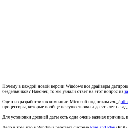
Почему в каждой новой версии Windows все драйверы датирован
бездельников? Наконец-то мы узнали ответ на этот вопрос из
з
Один из разработчиков компании Microsoft под ником
zac_l
объ
процессоры, которые вообще не существовали десять лет назад, 
Для установки древней даты есть одна очень важная причина, 
Дело в том, что в Windows работает система
Plug and Play
(PnP),