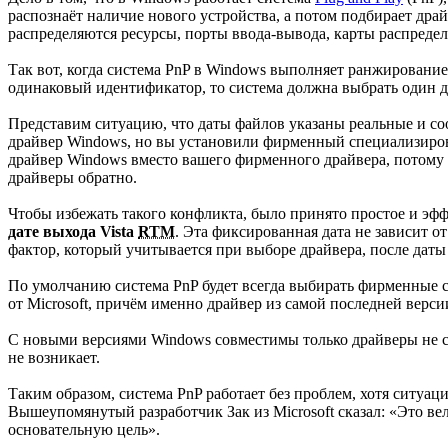
распознаёт наличие нового устройства, а потом подбирает дра
распределяются ресурсы, порты ввода-вывода, карты распредел
Так вот, когда система PnP в Windows выполняет ранжирование
одинаковый идентификатор, то система должна выбрать один д
Представим ситуацию, что даты файлов указаны реальные и со
драйвер Windows, но вы установили фирменный специализиров
драйвер Windows вместо вашего фирменного драйвера, потому 
драйверы обратно.
Чтобы избежать такого конфликта, было принято простое и эф
дате выхода Vista
RTM
. Эта фиксированная дата не зависит о
фактор, который учитывается при выборе драйвера, после даты
По умолчанию система PnP будет всегда выбирать фирменные сп
от Microsoft, причём именно драйвер из самой последней версии
С новыми версиями Windows совместимы только драйверы не ст
не возникает.
Таким образом, система PnP работает без проблем, хотя ситуац
Вышеупомянутый разработчик Зак из Microsoft сказал: «Это ве
основательную цель».