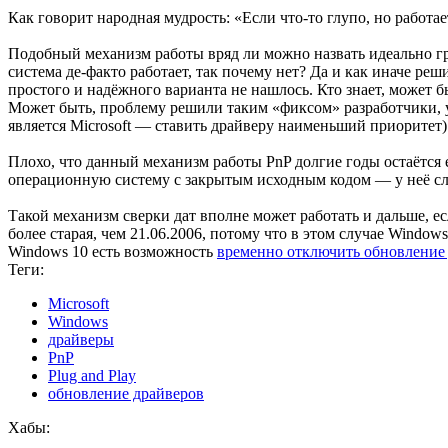
Как говорит народная мудрость: «Если что-то глупо, но работае
Подобный механизм работы вряд ли можно назвать идеально гр
система де-факто работает, так почему нет? Да и как иначе реш
простого и надёжного варианта не нашлось. Кто знает, может 
Может быть, проблему решили таким «фиксом» разработчики, у
является Microsoft — ставить драйверу наименьший приоритет)
Плохо, что данный механизм работы PnP долгие годы остаётся
операционную систему с закрытым исходным кодом — у неё сл
Такой механизм сверки дат вполне может работать и дальше, е
более старая, чем 21.06.2006, потому что в этом случае Windo
Windows 10 есть возможность
временно отключить обновление
Теги:
Microsoft
Windows
драйверы
PnP
Plug and Play
обновление драйверов
Хабы: