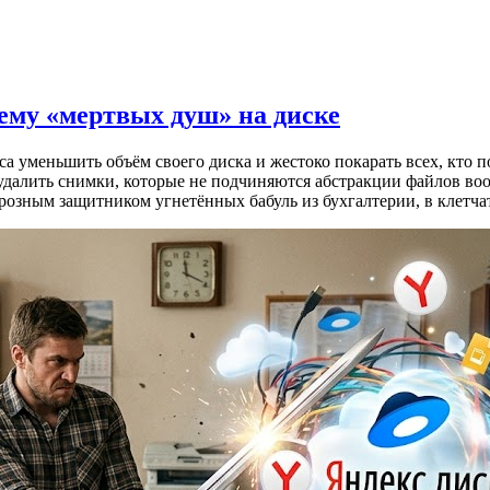
лему «мертвых душ» на диске
 уменьшить объём своего диска и жестоко покарать всех, кто п
 удалить снимки, которые не подчиняются абстракции файлов во
 грозным защитником угнетённых бабуль из бухгалтерии, в клет