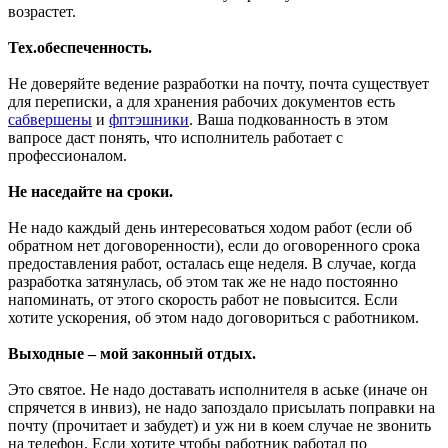
возрастет.
Тех.обеспеченность.
Не доверяйте ведение разработки на почту, почта существует
для переписки, а для хранения рабочих документов есть
сабвершены
и
фптэшники
. Ваша подкованность в этом
вапросе даст понять, что исполнитель работает с
профессионалом.
Не наседайте на сроки.
Не надо каждый день интересоваться ходом работ (если об
обратном нет договоренности), если до оговоренного срока
предоставления работ, осталась еще неделя. В случае, когда
разработка затянулась, об этом так же не надо постоянно
напоминать, от этого скорость работ не повысится. Если
хотите ускорения, об этом надо договориться с работником.
Выходные – мой законный отдых.
Это святое. Не надо доставать исполнителя в аське (иначе он
спрячется в инвиз), не надо запоздало присылать поправки на
почту (прочитает и забудет) и уж ни в коем случае не звонить
на телефон. Если хотите чтобы работник работал по