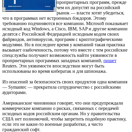
проприетарных программ, прежде
чем их допустят на российский
рынок — власти хотят убедиться,
что в программах нет встроенных бэкдоров. Этому
требованию подчиняются все компании. Microsoft показывает
исходный код Windows, а Cisco, IBM, SAP и другие компании
делятся с Российской Федерацией исходным кодом своих
файрводов, антивирусов, программ с криптографическими
модулями. Но в последнее время у компаний такая практика
вызывает озабоченность, потому что вместе с тем российские
спецслужбы получают возможность найти уязвимости в
проприетарных программах западных компаний,
пишет
Reuters. Эти уязвимости впоследствии могут быть
использованы во время кибератак и для шпионажа.
Из опасений за безопасность своих продуктов одна компания
— Symantec — прекратила сотрудничество с российскими
аудиторами.
Американские чиновники говорят, что они предупреждали
коммерческие компании о рисках, связанных с передачей
исходных кодов российским органам. Но у правительства
США нет полномочий, чтобы запретить подобную практику,
если это не какие-то военные разработки, а чисто
гражданский софт.