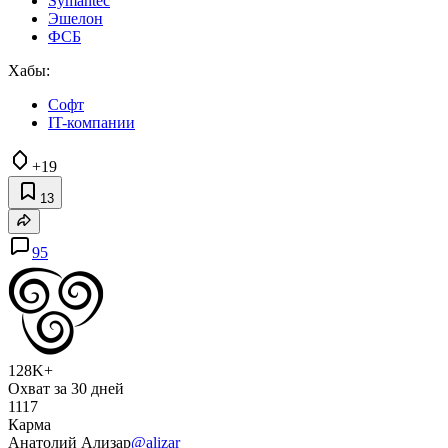
Symantec
Эшелон
ФСБ
Хабы:
Софт
IT-компании
+19
13
95
128K+
Охват за 30 дней
1117
Карма
Анатолий Ализар
@alizar