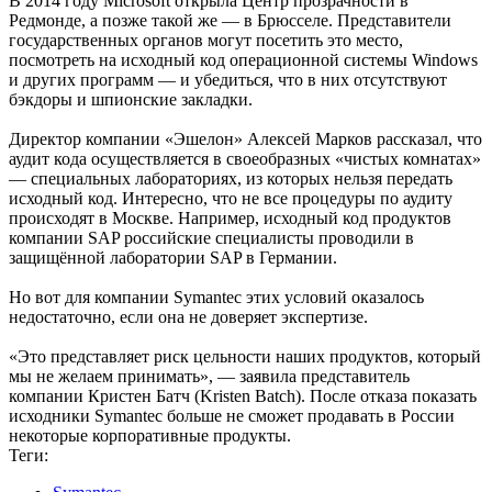
В 2014 году Microsoft открыла Центр прозрачности в
Редмонде, а позже такой же — в Брюсселе. Представители
государственных органов могут посетить это место,
посмотреть на исходный код операционной системы Windows
и других программ — и убедиться, что в них отсутствуют
бэкдоры и шпионские закладки.
Директор компании «Эшелон» Алексей Марков рассказал, что
аудит кода осуществляется в своеобразных «чистых комнатах»
— специальных лабораториях, из которых нельзя передать
исходный код. Интересно, что не все процедуры по аудиту
происходят в Москве. Например, исходный код продуктов
компании SAP российские специалисты проводили в
защищённой лаборатории SAP в Германии.
Но вот для компании Symantec этих условий оказалось
недостаточно, если она не доверяет экспертизе.
«Это представляет риск цельности наших продуктов, который
мы не желаем принимать», — заявила представитель
компании Кристен Батч (Kristen Batch). После отказа показать
исходники Symantec больше не сможет продавать в России
некоторые корпоративные продукты.
Теги: