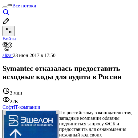
Все потоки
Войти
alizar
23 июн 2017 в 17:50
Symantec отказалась предоставить
исходные коды для аудита в России
3 мин
22K
Софт
IT-компании
По российскому законодательству,
западные компании обязаны
подчиниться запросу ФСБ и
предоставить для ознакомления
исходный код своих