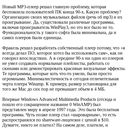
Новый MP3-плеер решал главную проблему, которая
беспокоила пользователей ПК конца 90-х. Какую проблему?
Организацию своих музыкальных файлов (речь об mp3) и их
проигрывание. Да, существовали различные программы,
включая проигрыватель WinPlay3, но это все было не то.
Функциональность у такого софта была минимальна, да и
самих плееров были единицы.
Фракель решил разработать собственный плеер потому, что «я
всегда делал ПО, которое хотел бы использовать сам», как он
говорил впоследствии. А в середине 90-х ни один из плееров
не умел создавать нормальные плейлисты, работать со
скинами или демонстрировать красивые визуальные эффекты.
Те программы, которые хоть что-то умели, были просто
огромными. Минималистичность и сегодня отличительная
черта плеера Winamp. К примеру, размер установщика для
того же Mac до сих пор не превышает объем в 4 МБ.
Впервые Windows Advanced Multimedia Products (отсюда и
пошло его сокращенное название 0 WinAMP) был
представлен миру в апреле 1997 года. Это была бесплатная
программа. Чуть позже плеер стал «шароварным», то есть
распространялся по shareware-лицензии с ценой в $10.
Думаете, никто не платил? На самом деле, платили, и