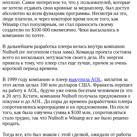
неплохо. Самое интересное то, что у пользователей, которые
не хотели отдавать свои кровные за медиаплеер, был доступ
абсолютно ко всем функциям программы. Несмотря на это,
люди платили, и через некоторое время после того, как
Winamp стал популярным, он стал приносить своему
создателю по $100 000 ежемесячно. Чеки высылались в
компанию по почте.
В дальнейшем разработка плеера велась внутри компании
Nullsoft (ее логотипом стала лама). Команда проекта состояла
всего из нескольких энтузиастов своего дела. Их энергия
привела к тому, что плеер стал еще лучше, причем за очень
короткий период времени.
В 1999 году компанию и плеер
выкупила AOL
, заплатив за
этот актив целых 100 млн долларов США. Франкель перешел
на работу в AOL, будучи уже очень богатым человеком (и это
в 20 лет). Кстати, компания Nullsoft получала предложения о
покупке и до AOL. До поры до времени разработчики плеера
сопротивлялись корпорациям и их предложениям. Но после
того, как была озвучена сумма в $100 млн, сопротивляться
стало трудно, так что Nullsoft и Winamp все же было решено
продать.
Тогда все, кто был знаком с этой сделкой, ожидали от работы