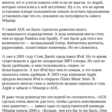
многих лет и успела нажить себе если не врагов, то людей,
которые относились к ней негативно. Ну а то, что во время
установки плеера пользователи начали получать предложения
установить еще что-то, повлияло на популярность самого
Winamp.
У самой AOL не было стратегии развития своего
музыкального подразделения. А ведь компания могла стать
чем-то вроде Pandora или Spotify. У нее были для этого все
возможности — музыкальный плеер, библиотека контента,
радиосервис, талантливые инженеры. Но не сложилось.
А уже в 2001 году Стив Джобс представил iPod. На то время
существовали и другие аппаратные MP3 плееры. Но они не
были удобными, и ими пользовались, скорее, от
безысходности. А вот iPod был чем-то новым, и это новое
оказалось очень удобным. К 2003 году компания Apple
продала миллион iPod и открыла iTunes Music Store. В
результате многие гики и любители музыки перешли в стан
Apple и забыли о Winamp и AOL.
И даже тогда руководство последней не спохватилось. «AOL
сделала очень многое для того, чтобы сделать невозможным
свое развитие», — заявил один из представителей команды
Winamp начала 2000-х. «Больше, чем кто-бы то ни было. Они