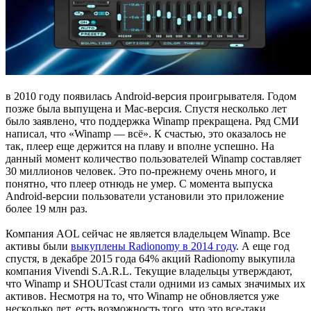
в 2010 году появилась Android-версия проигрывателя. Годом
позже была выпущена и Mac-версия. Спустя несколько лет
было заявлено, что поддержка Winamp прекращена. Ряд СМИ
написал, что «Winamp — всё». К счастью, это оказалось не
так, плеер еще держится на плаву и вполне успешно. На
данный момент количество пользователей Winamp составляет
30 миллионов человек. Это по-прежнему очень много, и
понятно, что плеер отнюдь не умер. С момента выпуска
Android-версии пользователи установили это приложение
более 19 млн раз.
Компания AOL сейчас не является владельцем Winamp. Все
активы были
выкуплены Radionomy в 2014 году
. А еще год
спустя, в декабре 2015 года 64% акций Radionomy выкупила
компания Vivendi S.A.R.L. Текущие владельцы утверждают,
что Winamp и SHOUTcast стали одними из самых значимых их
активов. Несмотря на то, что Winamp не обновляется уже
несколько лет, есть возможность того, что это все-таки