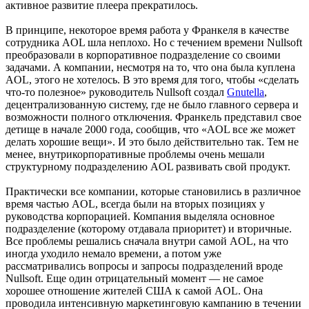
активное развитие плеера прекратилось.
В принципе, некоторое время работа у Франкеля в качестве
сотрудника AOL шла неплохо. Но с течением времени Nullsoft
преобразовали в корпоративное подразделение со своими
задачами. А компании, несмотря на то, что она была куплена
AOL, этого не хотелось. В это время для того, чтобы «сделать
что-то полезное» руководитель Nullsoft создал
Gnutella
,
децентрализованную систему, где не было главного сервера и
возможности полного отключения. Франкель представил свое
детище в начале 2000 года, сообщив, что «AOL все же может
делать хорошие вещи». И это было действительно так. Тем не
менее, внутрикорпоративные проблемы очень мешали
структурному подразделению AOL развивать свой продукт.
Практически все компании, которые становились в различное
время частью AOL, всегда были на вторых позициях у
руководства корпорацией. Компания выделяла основное
подразделение (которому отдавала приоритет) и вторичные.
Все проблемы решались сначала внутри самой AOL, на что
иногда уходило немало времени, а потом уже
рассматривались вопросы и запросы подразделений вроде
Nullsoft. Еще один отрицательный момент — не самое
хорошее отношение жителей США к самой AOL. Она
проводила интенсивную маркетинговую кампанию в течении