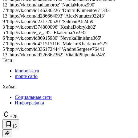
12 'http://vk.com/nadiamoroz' 'NadiaMoroz990'
7 'http://vk.com/id146236226' 'DmitriiKlimentov71333'
13 'http://vk.com/id286664093' 'AlexNunutzz92243'
9 'http://vk.com/id231720520' 'SalmanAli2459'
3 'http://vk.com/i374800096' 'KeshaDobrykh82'
5 'http://vk.com/e_v_a95' 'EkaterinaArs932'
6 'http://vk.com/id86915980' 'NevrikaIlinishna365'
7 'http://vk.com/id421515116' 'MaksimKharlamov525'
5 'http://vk.com/id336172444' 'AndreiSergeev76441'
13 'http://vk.com/id226862362' 'VitalikPilipenko245'
Теги:
kinopoisk.ru
monte carlo
Хабы:
Социальные сети
Инфографика
+28
15