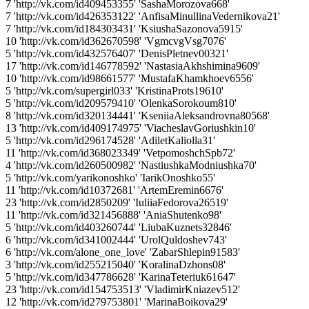
7 'http://vk.com/id409453355' 'SashaMorozova668'
7 'http://vk.com/id426353122' 'AnfisaMinullinaVedernikova21'
7 'http://vk.com/id184303431' 'KsiushaSazonova5915'
10 'http://vk.com/id362670598' 'VgmcvgVsg7076'
5 'http://vk.com/id432576407' 'DenisPletnev00321'
17 'http://vk.com/id146778592' 'NastasiaAkhshimina9609'
10 'http://vk.com/id98661577' 'MustafaKhamkhoev6556'
5 'http://vk.com/supergirl033' 'KristinaProts19610'
5 'http://vk.com/id209579410' 'OlenkaSorokoum810'
8 'http://vk.com/id320134441' 'KseniiaAleksandrovna80568'
13 'http://vk.com/id409174975' 'ViacheslavGoriushkin10'
5 'http://vk.com/id296174528' 'AdiletKaliolla31'
11 'http://vk.com/id368023349' 'VetpomoshchSpb72'
4 'http://vk.com/id260500982' 'NastiushkaModniushka70'
5 'http://vk.com/yarikonoshko' 'IarikOnoshko55'
11 'http://vk.com/id10372681' 'ArtemEremin6676'
23 'http://vk.com/id2850209' 'IuliiaFedorova26519'
11 'http://vk.com/id321456888' 'AniaShutenko98'
5 'http://vk.com/id403260744' 'LiubaKuznets32846'
6 'http://vk.com/id341002444' 'UrolQuldoshev743'
6 'http://vk.com/alone_one_love' 'ZabarShlepin91583'
3 'http://vk.com/id255215040' 'KoralinaDzhons08'
5 'http://vk.com/id347786628' 'KarinaTeteriuk61647'
23 'http://vk.com/id154753513' 'VladimirKniazev512'
12 'http://vk.com/id279753801' 'MarinaBoikova29'