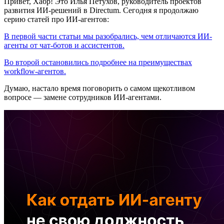
Привет, Хабр! Это Илья Петухов, руководитель проектов
развития ИИ-решений в Directum. Сегодня я продолжаю
серию статей про ИИ-агентов:
В первой части статьи мы разобрались, чем отличаются ИИ-
агенты от чат-ботов и ассистентов.
Во второй остановились подробнее на преимуществах
workflow-агентов.
Думаю, настало время поговорить о самом щекотливом
вопросе — замене сотрудников ИИ-агентами.