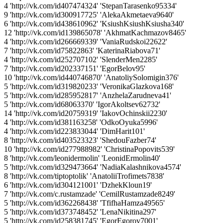
4 'http://vk.com/id407474324' 'StepanTarasenko95334'
9 'http://vk.com/id300917725' 'AlekaAkmetaeva9640'
6 'http://vk.com/id438610962' 'KsiushKsiushKsiusha340'
12 'http://vk.com/id139865078' 'AkhmatKachmazov8465'
4 'http://vk.com/id266669339' 'VaniaRudskoi22622'
7 'http://vk.com/id75822863' 'KaterinaRiabova71'
4 'http://vk.com/id252707102' 'SlenderMen2285'
7 'http://vk.com/id202337151' 'EgorBelov95'
10 'http://vk.com/id440746870' 'AnatoliySolomigin376'
5 'http://vk.com/id319820233' 'VeronikaGlazkova168'
5 'http://vk.com/id285952817' 'AnzhelaZarudneva41'
5 'http://vk.com/id68063370' 'IgorAkoltsev62732'
14 'http://vk.com/id20759319' 'IakovOchinskii2230'
4 'http://vk.com/id381163258' 'OdkoOyuka5996'
4 'http://vk.com/id223833044' 'DimHarit101'
8 'http://vk.com/id403523323' 'ShedouFazber74'
10 'http://vk.com/id277988982' 'ChristinaPopovits539'
8 'http://vk.com/leonidermolin' 'LeonidErmolin40'
5 'http://vk.com/id329473664' 'NadiaKalashnikova4574'
8 'http://vk.com/tiptoptolik' 'AnatoliiTrofimets7838'
6 'http://vk.com/id304121001' 'DzhekKloun19'
7 'http://vk.com/c.rustamzade' 'CemilRustamzade8249'
5 'http://vk.com/id362268438' 'TfifhaHamza49565'
5 'http://vk.com/id373748452' 'LenaNikitina297'
5 'http://vk.com/id258381745' 'EgorEgorov7001'