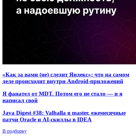
«Как за вами (не) следит Яндекс»: что на самом
деле происходит внутри Android-приложений
Я фанател от MDT. Потом его не стало — и я
написал свой
Java Digest #38: Valhalla в master, ежемесячные
патчи Oracle и AI-скиллы в IDEA
В подборку