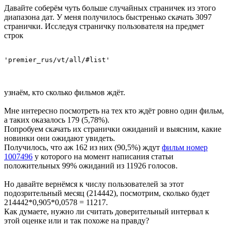
Давайте соберём чуть больше случайных страничек из этого
диапазона дат. У меня получилось быстренько скачать 3097
странички. Исследуя страничку пользователя на предмет
строк
'premier_rus/vt/all/#list'
узнаём, кто сколько фильмов ждёт.
Мне интересно посмотреть на тех кто ждёт ровно один фильм,
а таких оказалось 179 (5,78%).
Попробуем скачать их странички ожиданий и выясним, какие
новинки они ожидают увидеть.
Получилось, что аж 162 из них (90,5%) ждут
фильм номер
1007496
у которого на момент написания статьи
положительных 99% ожиданий из 11926 голосов.
Но давайте вернёмся к числу пользователей за этот
подозрительный месяц (214442), посмотрим, сколько будет
214442*0,905*0,0578 = 11217.
Как думаете, нужно ли считать доверительный интервал к
этой оценке или и так похоже на правду?