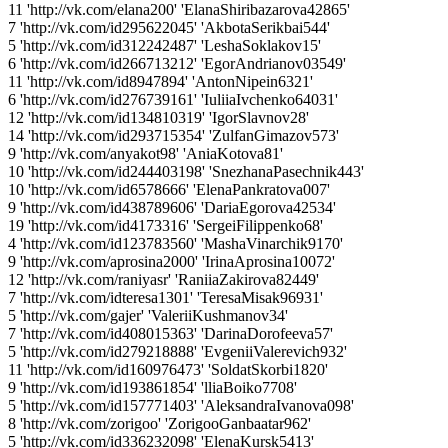
11 'http://vk.com/elana200' 'ElanaShiribazarova42865'
7 'http://vk.com/id295622045' 'AkbotaSerikbai544'
5 'http://vk.com/id312242487' 'LeshaSoklakov15'
6 'http://vk.com/id266713212' 'EgorAndrianov03549'
11 'http://vk.com/id8947894' 'AntonNipein6321'
6 'http://vk.com/id276739161' 'IuliiaIvchenko64031'
12 'http://vk.com/id134810319' 'IgorSlavnov28'
14 'http://vk.com/id293715354' 'ZulfanGimazov573'
9 'http://vk.com/anyakot98' 'AniaKotova81'
10 'http://vk.com/id244403198' 'SnezhanaPasechnik443'
10 'http://vk.com/id6578666' 'ElenaPankratova007'
9 'http://vk.com/id438789606' 'DariaEgorova42534'
19 'http://vk.com/id4173316' 'SergeiFilippenko68'
4 'http://vk.com/id123783560' 'MashaVinarchik9170'
9 'http://vk.com/aprosina2000' 'IrinaAprosina10072'
12 'http://vk.com/raniyasr' 'RaniiaZakirova82449'
7 'http://vk.com/idteresa1301' 'TeresaMisak96931'
5 'http://vk.com/gajer' 'ValeriiKushmanov34'
7 'http://vk.com/id408015363' 'DarinaDorofeeva57'
5 'http://vk.com/id279218888' 'EvgeniiValerevich932'
11 'http://vk.com/id160976473' 'SoldatSkorbi1820'
9 'http://vk.com/id193861854' 'lliaBoiko7708'
5 'http://vk.com/id157771403' 'AleksandraIvanova098'
8 'http://vk.com/zorigoo' 'ZorigooGanbaatar962'
5 'http://vk.com/id336232098' 'ElenaKursk5413'