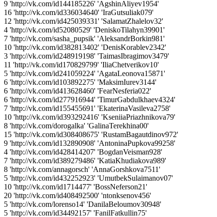
9 'http://vk.com/id144185226' 'AgshinAliyev1954'
16 'http://vk.com/id336034640' 'IraGutsuliak079'
12 'http://vk.com/id425039331' 'SalamatZhalelov32'
4 'http://vk.com/id52080529' 'DeniskoTilahyn39901'
7 'http://vk.com/sasha_pupsik' 'AleksandrBorkin981'
10 'http://vk.com/id382813402' 'DenisKorablev2342'
3 'http://vk.com/id248919198' 'TaimasIbragimov3479'
11 'http://vk.com/id170829799' 'IliaChetverikov10'
5 'http://vk.com/id241059224' 'AgataLeonova15871'
6 'http://vk.com/id103892275' 'MaksimIurev3144'
6 'http://vk.com/id413628460' 'FearNesferia022'
6 'http://vk.com/id277916944' 'TimurGabdulkhaev4324'
7 'http://vk.com/id155455691' 'EkaterinaVasileva2758'
10 'http://vk.com/id393292416' 'KseniiaPriazhnikova79'
8 'http://vk.com/dorogalka' 'GalinaTerekhina00'
15 'http://vk.com/id308408675' 'RustamBagautdinov972'
9 'http://vk.com/id132890908' 'AntoninaPupkova99258'
4 'http://vk.com/id428414207' 'BogdanVeisman928'
7 'http://vk.com/id389279486' 'KatiaKhudiakova989'
8 'http://vk.com/annagorsch' 'AnnaGorshkova7511'
5 'http://vk.com/id432252923' 'UmutbekSulaimanov07'
10 'http://vk.com/id1714477' 'BossNeferson21'
20 'http://vk.com/id408492500' 'ntonksenov456'
5 'http://vk.com/lorenso14' 'DanilaBeloumov30948'
5 'http://vk.com/id34492157' 'FanilFatkullin75'