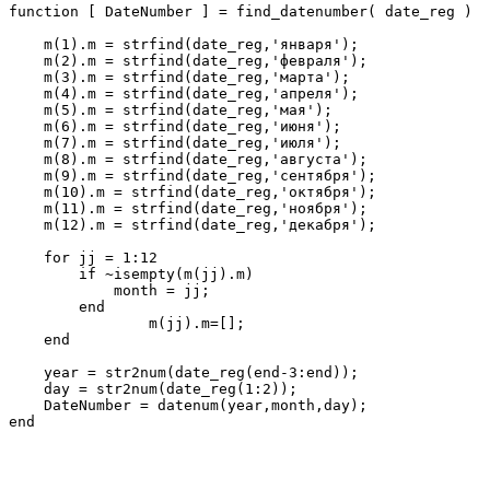
function [ DateNumber ] = find_datenumber( date_reg )

    m(1).m = strfind(date_reg,'января');

    m(2).m = strfind(date_reg,'февраля'); 

    m(3).m = strfind(date_reg,'марта'); 

    m(4).m = strfind(date_reg,'апреля'); 

    m(5).m = strfind(date_reg,'мая'); 

    m(6).m = strfind(date_reg,'июня'); 

    m(7).m = strfind(date_reg,'июля'); 

    m(8).m = strfind(date_reg,'августа');

    m(9).m = strfind(date_reg,'сентября'); 

    m(10).m = strfind(date_reg,'октября'); 

    m(11).m = strfind(date_reg,'ноября'); 

    m(12).m = strfind(date_reg,'декабря');

    for jj = 1:12

        if ~isempty(m(jj).m) 

            month = jj;

        end

		m(jj).m=[];

    end

    year = str2num(date_reg(end-3:end));

    day = str2num(date_reg(1:2));

    DateNumber = datenum(year,month,day);

end