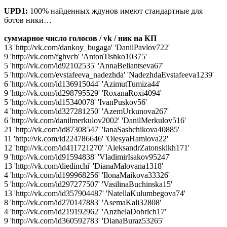
UPD1:
100% найденных ждунов имеют стандартные для
ботов ники…
суммарное число голосов / vk / ник на КП
13 'http://vk.com/dankoy_bugaga' 'DanilPavlov722'
9 'http://vk.com/fghvcb' 'AntonTishko10375'
5 'http://vk.com/id92102535' 'AnnaBeliantseva67'
5 'http://vk.com/evstafeeva_nadezhda' 'NadezhdaEvstafeeva1239'
6 'http://vk.com/id136915044' 'AzimutTumiza44'
9 'http://vk.com/id298795529' 'RoxanaRoxi4094'
5 'http://vk.com/id15340078' 'IvanPuskov56'
4 'http://vk.com/id327281250' 'AzemUrkunova267'
6 'http://vk.com/danilmerkulov2002' 'DanilMerkulov516'
21 'http://vk.com/id87308547' 'IanaSashchikova40885'
11 'http://vk.com/id224786646' 'OlesyaHamlova22'
12 'http://vk.com/id411721270' 'AleksandrZatonskikh171'
9 'http://vk.com/id91594838' 'VladimirIsakov95247'
13 'http://vk.com/diedinchi' 'DianaMalovana1318'
4 'http://vk.com/id199968256' 'IlonaMaikova33326'
5 'http://vk.com/id297277507' 'VasilinaBuchinska15'
13 'http://vk.com/id357904487' 'NatellaKulumbegova74'
8 'http://vk.com/id270147883' 'AsemaKali32808'
4 'http://vk.com/id219192962' 'AnzhelaDobrich17'
9 'http://vk.com/id360592783' 'DianaBuraz53265'