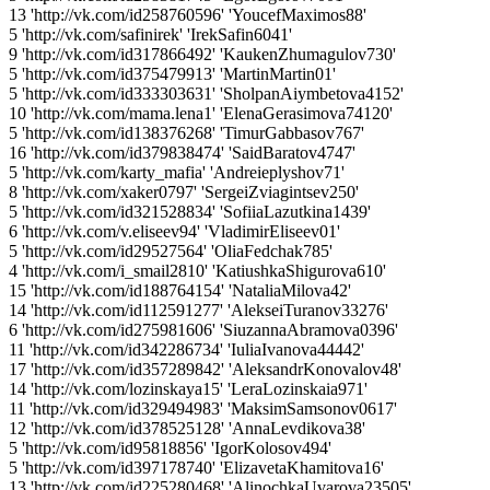
13 'http://vk.com/id258760596' 'YoucefMaximos88'
5 'http://vk.com/safinirek' 'IrekSafin6041'
9 'http://vk.com/id317866492' 'KaukenZhumagulov730'
5 'http://vk.com/id375479913' 'MartinMartin01'
5 'http://vk.com/id333303631' 'SholpanAiymbetova4152'
10 'http://vk.com/mama.lena1' 'ElenaGerasimova74120'
5 'http://vk.com/id138376268' 'TimurGabbasov767'
16 'http://vk.com/id379838474' 'SaidBaratov4747'
5 'http://vk.com/karty_mafia' 'Andreieplyshov71'
8 'http://vk.com/xaker0797' 'SergeiZviagintsev250'
5 'http://vk.com/id321528834' 'SofiiaLazutkina1439'
6 'http://vk.com/v.eliseev94' 'VladimirEliseev01'
5 'http://vk.com/id29527564' 'OliaFedchak785'
4 'http://vk.com/i_smail2810' 'KatiushkaShigurova610'
15 'http://vk.com/id188764154' 'NataliaMilova42'
14 'http://vk.com/id112591277' 'AlekseiTuranov33276'
6 'http://vk.com/id275981606' 'SiuzannaAbramova0396'
11 'http://vk.com/id342286734' 'IuliaIvanova44442'
17 'http://vk.com/id357289842' 'AleksandrKonovalov48'
14 'http://vk.com/lozinskaya15' 'LeraLozinskaia971'
11 'http://vk.com/id329494983' 'MaksimSamsonov0617'
12 'http://vk.com/id378525128' 'AnnaLevdikova38'
5 'http://vk.com/id95818856' 'IgorKolosov494'
5 'http://vk.com/id397178740' 'ElizavetaKhamitova16'
13 'http://vk.com/id225280468' 'AlinochkaUvarova23505'