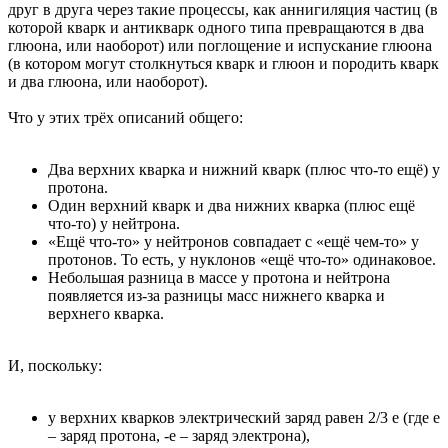
друг в друга через такие процессы, как аннигиляция частиц (в
которой кварк и антикварк одного типа превращаются в два
глюона, или наоборот) или поглощение и испускание глюона
(в котором могут столкнуться кварк и глюон и породить кварк
и два глюона, или наоборот).
Что у этих трёх описаний общего:
Два верхних кварка и нижний кварк (плюс что-то ещё) у
протона.
Один верхний кварк и два нижних кварка (плюс ещё
что-то) у нейтрона.
«Ещё что-то» у нейтронов совпадает с «ещё чем-то» у
протонов. То есть, у нуклонов «ещё что-то» одинаковое.
Небольшая разница в массе у протона и нейтрона
появляется из-за разницы масс нижнего кварка и
верхнего кварка.
И, поскольку:
у верхних кварков электрический заряд равен 2/3 e (где e
– заряд протона, -e – заряд электрона),