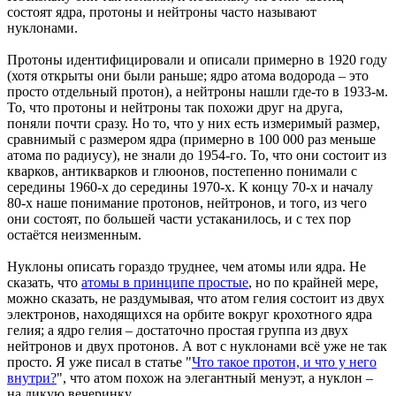
состоят ядра, протоны и нейтроны часто называют
нуклонами.
Протоны идентифицировали и описали примерно в 1920 году
(хотя открыты они были раньше; ядро атома водорода – это
просто отдельный протон), а нейтроны нашли где-то в 1933-м.
То, что протоны и нейтроны так похожи друг на друга,
поняли почти сразу. Но то, что у них есть измеримый размер,
сравнимый с размером ядра (примерно в 100 000 раз меньше
атома по радиусу), не знали до 1954-го. То, что они состоит из
кварков, антикварков и глюонов, постепенно понимали с
середины 1960-х до середины 1970-х. К концу 70-х и началу
80-х наше понимание протонов, нейтронов, и того, из чего
они состоят, по большей части устаканилось, и с тех пор
остаётся неизменным.
Нуклоны описать гораздо труднее, чем атомы или ядра. Не
сказать, что
атомы в принципе простые
, но по крайней мере,
можно сказать, не раздумывая, что атом гелия состоит из двух
электронов, находящихся на орбите вокруг крохотного ядра
гелия; а ядро гелия – достаточно простая группа из двух
нейтронов и двух протонов. А вот с нуклонами всё уже не так
просто. Я уже писал в статье "
Что такое протон, и что у него
внутри?
", что атом похож на элегантный менуэт, а нуклон –
на дикую вечеринку.