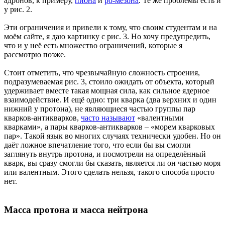
адронов, к примеру,
пиона
и
ро-мезона
. Те же проблемы есть и
у рис. 2.
Эти ограничения и привели к тому, что своим студентам и на
моём сайте, я даю картинку с рис. 3. Но хочу предупредить,
что и у неё есть множество ограничений, которые я
рассмотрю позже.
Стоит отметить, что чрезвычайную сложность строения,
подразумеваемая рис. 3, стоило ожидать от объекта, который
удерживает вместе такая мощная сила, как сильное ядерное
взаимодействие. И ещё одно: три кварка (два верхних и один
нижний у протона), не являющиеся частью группы пар
кварков-антикварков,
часто называют
«валентными
кварками», а пары кварков-антикварков – «морем кварковых
пар». Такой язык во многих случаях технически удобен. Но он
даёт ложное впечатление того, что если бы вы смогли
заглянуть внутрь протона, и посмотрели на определённый
кварк, вы сразу смогли бы сказать, является ли он частью моря
или валентным. Этого сделать нельзя, такого способа просто
нет.
Масса протона и масса нейтрона