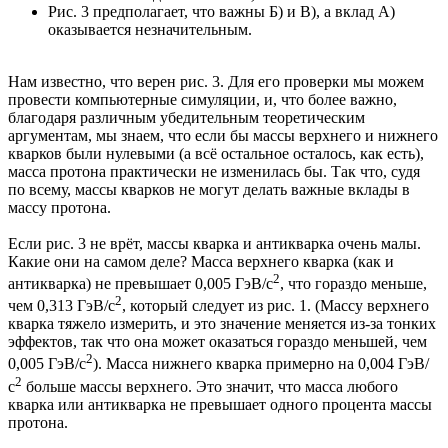
Рис. 3 предполагает, что важны Б) и В), а вклад А)
оказывается незначительным.
Нам известно, что верен рис. 3. Для его проверки мы можем
провести компьютерные симуляции, и, что более важно,
благодаря различным убедительным теоретическим
аргументам, мы знаем, что если бы массы верхнего и нижнего
кварков были нулевыми (а всё остальное осталось, как есть),
масса протона практически не изменилась бы. Так что, судя
по всему, массы кварков не могут делать важные вклады в
массу протона.
Если рис. 3 не врёт, массы кварка и антикварка очень малы.
Какие они на самом деле? Масса верхнего кварка (как и
2
антикварка) не превышает 0,005 ГэВ/с
, что гораздо меньше,
2
чем 0,313 ГэВ/с
, который следует из рис. 1. (Массу верхнего
кварка тяжело измерить, и это значение меняется из-за тонких
эффектов, так что она может оказаться гораздо меньшей, чем
2
0,005 ГэВ/с
). Масса нижнего кварка примерно на 0,004 ГэВ/
2
с
больше массы верхнего. Это значит, что масса любого
кварка или антикварка не превышает одного процента массы
протона.