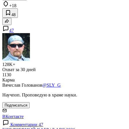
+18
48
47
128K+
Охват за 30 дней
1130
Карма
Вячеслав Голованов
@SLY_G
Научпоп. Проповедую в храме науки.
Подписаться
ВКонтакте
Комментарии 47