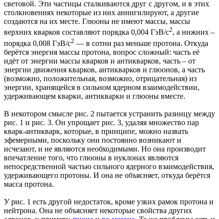
световой. Эти частицы сталкиваются друг с другом, и в этих
столкновениях некоторые из них аннигилируют, а другие
создаются на их месте. Глюоны не имеют массы, массы
2
верхних кварков составляют порядка 0,004 ГэВ/с
, а нижних –
2
порядка 0,008 ГэВ/с
— в сотни раз меньше протона. Откуда
берётся энергия массы протона, вопрос сложный: часть её
идёт от энергии массы кварков и антикварков, часть – от
энергии движения кварков, антикварков и глюонов, а часть
(возможно, положительная, возможно, отрицательная) из
энергии, хранящейся в сильном ядерном взаимодействии,
удерживающем кварки, антикварки и глюоны вместе.
В некотором смысле рис. 2 пытается устранить разницу между
рис. 1 и рис. 3. Он упрощает рис. 3, удаляя множество пар
кварк-антикварк, которые, в принципе, можно назвать
эфемерными, поскольку они постоянно возникают и
исчезают, и не являются необходимыми. Но она производит
впечатление того, что глюоны в нуклонах являются
непосредственной частью сильного ядерного взаимодействия,
удерживающего протоны. И она не объясняет, откуда берётся
масса протона.
У рис. 1 есть другой недостаток, кроме узких рамок протона и
нейтрона. Она не объясняет некоторые свойства других