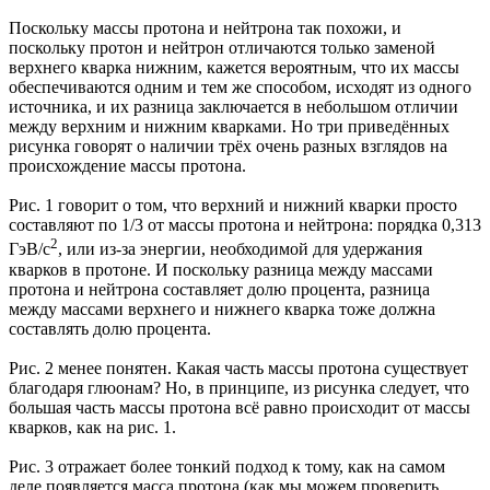
Поскольку массы протона и нейтрона так похожи, и
поскольку протон и нейтрон отличаются только заменой
верхнего кварка нижним, кажется вероятным, что их массы
обеспечиваются одним и тем же способом, исходят из одного
источника, и их разница заключается в небольшом отличии
между верхним и нижним кварками. Но три приведённых
рисунка говорят о наличии трёх очень разных взглядов на
происхождение массы протона.
Рис. 1 говорит о том, что верхний и нижний кварки просто
составляют по 1/3 от массы протона и нейтрона: порядка 0,313
2
ГэВ/с
, или из-за энергии, необходимой для удержания
кварков в протоне. И поскольку разница между массами
протона и нейтрона составляет долю процента, разница
между массами верхнего и нижнего кварка тоже должна
составлять долю процента.
Рис. 2 менее понятен. Какая часть массы протона существует
благодаря глюонам? Но, в принципе, из рисунка следует, что
большая часть массы протона всё равно происходит от массы
кварков, как на рис. 1.
Рис. 3 отражает более тонкий подход к тому, как на самом
деле появляется масса протона (как мы можем проверить