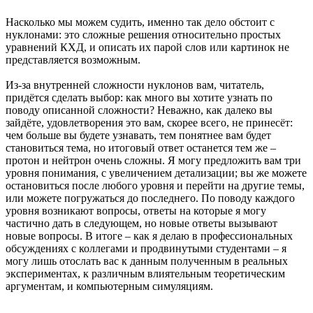
Насколько мы можем судить, именно так дело обстоит с
нуклонами: это сложные решения относительно простых
уравнений КХД, и описать их парой слов или картинок не
представляется возможным.
Из-за внутренней сложности нуклонов вам, читатель,
придётся сделать выбор: как много вы хотите узнать по
поводу описанной сложности? Неважно, как далеко вы
зайдёте, удовлетворения это вам, скорее всего, не принесёт:
чем больше вы будете узнавать, тем понятнее вам будет
становиться тема, но итоговый ответ останется тем же –
протон и нейтрон очень сложны. Я могу предложить вам три
уровня понимания, с увеличением детализации; вы же можете
остановиться после любого уровня и перейти на другие темы,
или можете погружаться до последнего. По поводу каждого
уровня возникают вопросы, ответы на которые я могу
частично дать в следующем, но новые ответы вызывают
новые вопросы. В итоге – как я делаю в профессиональных
обсуждениях с коллегами и продвинутыми студентами – я
могу лишь отослать вас к данным полученным в реальных
экспериментах, к различным влиятельным теоретическим
аргументам, и компьютерным симуляциям.