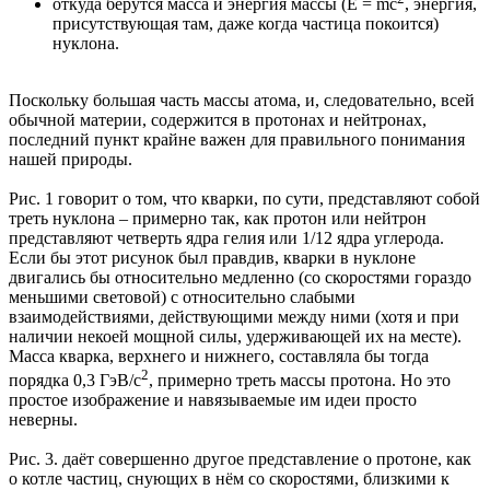
откуда берутся масса и энергия массы (E = mc
, энергия,
присутствующая там, даже когда частица покоится)
нуклона.
Поскольку большая часть массы атома, и, следовательно, всей
обычной материи, содержится в протонах и нейтронах,
последний пункт крайне важен для правильного понимания
нашей природы.
Рис. 1 говорит о том, что кварки, по сути, представляют собой
треть нуклона – примерно так, как протон или нейтрон
представляют четверть ядра гелия или 1/12 ядра углерода.
Если бы этот рисунок был правдив, кварки в нуклоне
двигались бы относительно медленно (со скоростями гораздо
меньшими световой) с относительно слабыми
взаимодействиями, действующими между ними (хотя и при
наличии некоей мощной силы, удерживающей их на месте).
Масса кварка, верхнего и нижнего, составляла бы тогда
2
порядка 0,3 ГэВ/с
, примерно треть массы протона. Но это
простое изображение и навязываемые им идеи просто
неверны.
Рис. 3. даёт совершенно другое представление о протоне, как
о котле частиц, снующих в нём со скоростями, близкими к