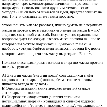
напрямую через компьютерные вычисления протона, и не
напрямую с использованием других математических
методов). Он сильно отличается от идей, представленных на
рис. 1 и 2, и оказывается не таким простым.
Чтобы понять, как это работает, нужно думать не в терминах
2
массы m протона, но в терминах его энергии массы E = mc
,
энергии, связанной с массой. Концептуально правильным
вопросом будет не «откуда взялась масса протона m», после
2
которого вы можете подсчитать E, умножив m на c
, а
наоборот: «откуда берётся энергия массы протона E», после
2
которого можно подсчитать массу m, разделив E на c
.
Полезно классифицировать взносы в энергию массы протона
по трём группам:
А) Энергия массы (энергия покоя) содержащихся в нём
кварков и антикварков (глюоны, безмассовые частицы,
никакого вклада не делают).
Б) Энергия движения (кинетическая энергия) кварков,
антикварков и глюонов.
В) Энергия взаимодействия (энергия связи или
потенциальная энергия), хранящаяся в сильном ядерном
взаимодействии (точнее, в глюонных полях), удерживающих