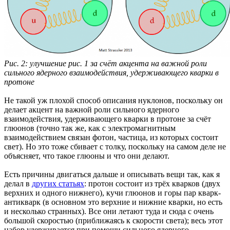
Рис. 2: улучшение рис. 1 за счёт акцента на важной роли
сильного ядерного взаимодействия, удерживающего кварки в
протоне
Не такой уж плохой способ описания нуклонов, поскольку он
делает акцент на важной роли сильного ядерного
взаимодействия, удерживающего кварки в протоне за счёт
глюонов (точно так же, как с электромагнитным
взаимодействием связан фотон, частица, из которых состоит
свет). Но это тоже сбивает с толку, поскольку на самом деле не
объясняет, что такое глюоны и что они делают.
Есть причины двигаться дальше и описывать вещи так, как я
делал в
других статьях
: протон состоит из трёх кварков (двух
верхних и одного нижнего), кучи глюонов и горы пар кварк-
антикварк (в основном это верхние и нижние кварки, но есть
и несколько странных). Все они летают туда и сюда с очень
большой скоростью (приближаясь к скорости света); весь этот
набор удерживается при помощи сильного ядерного