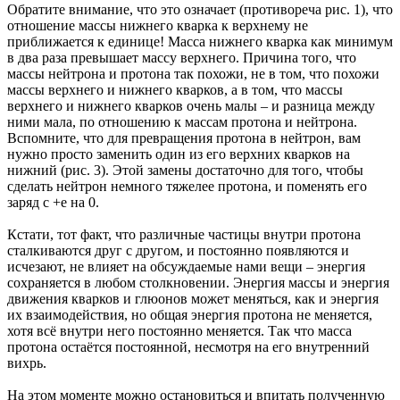
Обратите внимание, что это означает (противореча рис. 1), что
отношение массы нижнего кварка к верхнему не
приближается к единице! Масса нижнего кварка как минимум
в два раза превышает массу верхнего. Причина того, что
массы нейтрона и протона так похожи, не в том, что похожи
массы верхнего и нижнего кварков, а в том, что массы
верхнего и нижнего кварков очень малы – и разница между
ними мала, по отношению к массам протона и нейтрона.
Вспомните, что для превращения протона в нейтрон, вам
нужно просто заменить один из его верхних кварков на
нижний (рис. 3). Этой замены достаточно для того, чтобы
сделать нейтрон немного тяжелее протона, и поменять его
заряд с +е на 0.
Кстати, тот факт, что различные частицы внутри протона
сталкиваются друг с другом, и постоянно появляются и
исчезают, не влияет на обсуждаемые нами вещи – энергия
сохраняется в любом столкновении. Энергия массы и энергия
движения кварков и глюонов может меняться, как и энергия
их взаимодействия, но общая энергия протона не меняется,
хотя всё внутри него постоянно меняется. Так что масса
протона остаётся постоянной, несмотря на его внутренний
вихрь.
На этом моменте можно остановиться и впитать полученную