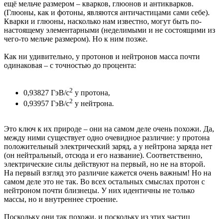
ещё мельче размером – кварков, глюонов и антикварков.
(Глюоны, как и фотоны, являются античастицами сами себе).
Кварки и глюоны, насколько нам известно, могут быть по-
настоящему элементарными (неделимыми и не состоящими из
чего-то мельче размером). Но к ним позже.
Как ни удивительно, у протонов и нейтронов масса почти
одинаковая – с точностью до процента:
2
0,93827 ГэВ/с
у протона,
2
0,93957 ГэВ/с
у нейтрона.
Это ключ к их природе – они на самом деле очень похожи. Да,
между ними существует одно очевидное различие: у протона
положительный электрический заряд, а у нейтрона заряда нет
(он нейтральный, отсюда и его название). Соответственно,
электрические силы действуют на первый, но не на второй.
На первый взгляд это различие кажется очень важным! Но на
самом деле это не так. Во всех остальных смыслах протон с
нейтроном почти близнецы. У них идентичны не только
массы, но и внутреннее строение.
Поскольку они так похожи, и поскольку из этих частиц