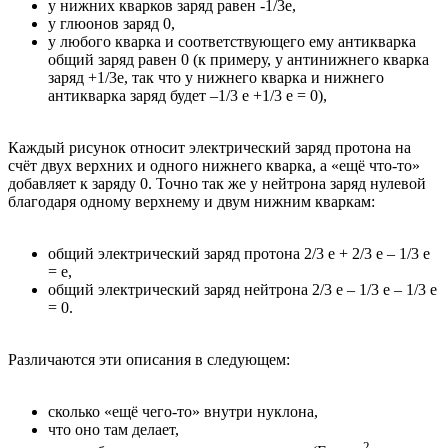
у нижних кварков заряд равен -1/3e,
у глюонов заряд 0,
у любого кварка и соответствующего ему антикварка
общий заряд равен 0 (к примеру, у антинижнего кварка
заряд +1/3e, так что у нижнего кварка и нижнего
антикварка заряд будет –1/3 e +1/3 e = 0),
Каждый рисунок относит электрический заряд протона на
счёт двух верхних и одного нижнего кварка, а «ещё что-то»
добавляет к заряду 0. Точно так же у нейтрона заряд нулевой
благодаря одному верхнему и двум нижним кваркам:
общий электрический заряд протона 2/3 e + 2/3 e – 1/3 e
= e,
общий электрический заряд нейтрона 2/3 e – 1/3 e – 1/3 e
= 0.
Различаются эти описания в следующем:
сколько «ещё чего-то» внутри нуклона,
что оно там делает,
2