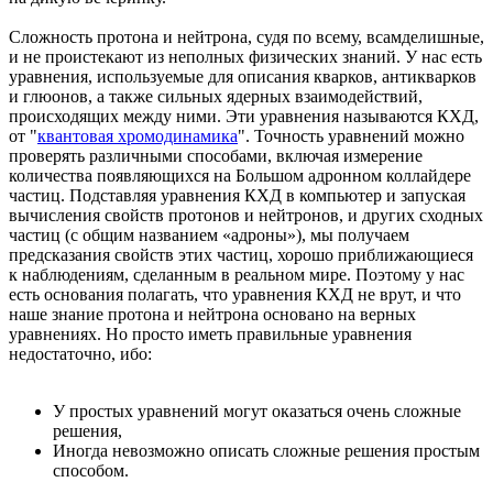
Сложность протона и нейтрона, судя по всему, всамделишные,
и не проистекают из неполных физических знаний. У нас есть
уравнения, используемые для описания кварков, антикварков
и глюонов, а также сильных ядерных взаимодействий,
происходящих между ними. Эти уравнения называются КХД,
от "
квантовая хромодинамика
". Точность уравнений можно
проверять различными способами, включая измерение
количества появляющихся на Большом адронном коллайдере
частиц. Подставляя уравнения КХД в компьютер и запуская
вычисления свойств протонов и нейтронов, и других сходных
частиц (с общим названием «адроны»), мы получаем
предсказания свойств этих частиц, хорошо приближающиеся
к наблюдениям, сделанным в реальном мире. Поэтому у нас
есть основания полагать, что уравнения КХД не врут, и что
наше знание протона и нейтрона основано на верных
уравнениях. Но просто иметь правильные уравнения
недостаточно, ибо:
У простых уравнений могут оказаться очень сложные
решения,
Иногда невозможно описать сложные решения простым
способом.