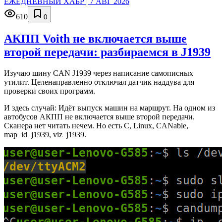
ЕЖЕДНЕВНЫЙ ХАБР | 7 АВГ 2026
610
0
АКПП Voith не включается выше
второй передачи: разбираемся в J1939
Изучаю шину CAN J1939 через написание самописных
утилит. Целенаправленно отключал датчик наддува для
проверки своих программ.
И здесь случай: Идёт выпуск машин на маршрут. На одном из
автобусов АКПП не включается выше второй передачи.
Сканера нет читать нечем. Но есть C, Linux, CANable,
map_id_j1939, viz_j1939.