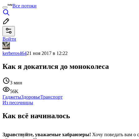
Все потоки
Войти
kerberos464
21 ноя 2017 в 12:22
Как я докатился до моноколеса
3 мин
56K
Гаджеты
Здоровье
Транспорт
Из песочницы
Как всё начиналось
Здравствуйте, уважаемые хабраюзеры!
Хочу поведать вам о с