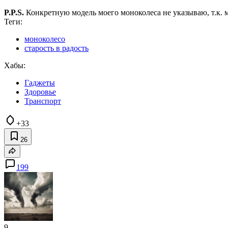
P.P.S.
Конкретную модель моего моноколеса не указываю, т.к. 
Теги:
моноколесо
старость в радость
Хабы:
Гаджеты
Здоровье
Транспорт
+33
26
199
9