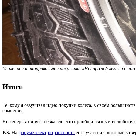
Усиленная антипрокольная покрышка «Носорог» (слева) и стоко
Итоги
Те, кому я озвучивал идею покупки колеса, в своём большинств
сомнения.
Но теперь я ничуть не жалею, что приобщился к миру любителе
P.S.
На
форуме электротранспорта
есть участник, который утвер