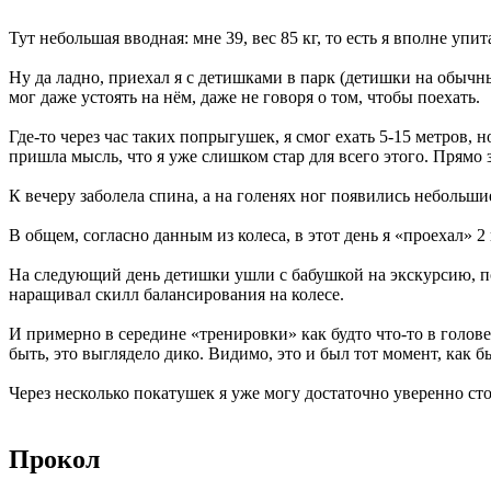
Тут небольшая вводная: мне 39, вес 85 кг, то есть я вполне уп
Ну да ладно, приехал я с детишками в парк (детишки на обычны
мог даже устоять на нём, даже не говоря о том, чтобы поехать.
Где-то через час таких попрыгушек, я смог ехать 5-15 метров, 
пришла мысль, что я уже слишком стар для всего этого. Прямо зл
К вечеру заболела спина, а на голенях ног появились небольшие
В общем, согласно данным из колеса, в этот день я «проехал» 2
На следующий день детишки ушли с бабушкой на экскурсию, поэ
наращивал скилл балансирования на колесе.
И примерно в середине «тренировки» как будто что-то в голове
быть, это выглядело дико. Видимо, это и был тот момент, как б
Через несколько покатушек я уже могу достаточно уверенно сто
Прокол