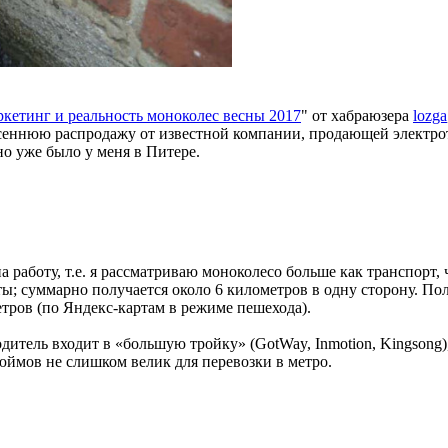
кетинг и реальность моноколес весны 2017
" от хабраюзера
lozga
еннюю распродажу от известной компании, продающей электротра
но уже было у меня в Питере.
работу, т.е. я рассматриваю моноколесо больше как транспорт, 
боты; суммарно получается около 6 километров в одну сторону. 
етров (по Яндекс-картам в режиме пешехода).
тель входит в «большую тройку» (GotWay, Inmotion, Kingsong), 
 дюймов не слишком велик для перевозки в метро.