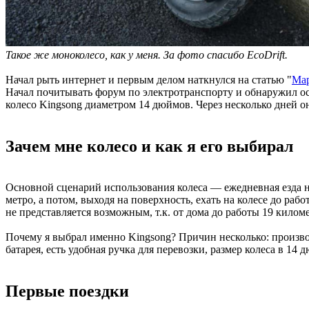
Такое же моноколесо, как у меня. За фото спасибо EcoDrift.
Начал рыть интернет и первым делом наткнулся на статью "
Мар
Начал почитывать форум по электротранспорту и обнаружил ос
колесо Kingsong диаметром 14 дюймов. Через несколько дней о
Зачем мне колесо и как я его выбирал
Основной сценарий использования колеса — ежедневная езда на 
метро, а потом, выходя на поверхность, ехать на колесе до ра
не представляется возможным, т.к. от дома до работы 19 килом
Почему я выбрал именно Kingsong? Причин несколько: производи
батарея, есть удобная ручка для перевозки, размер колеса в 14
Первые поездки