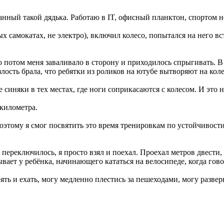
итанный такой дядька. Работаю в IT, офисный планктон, спортом 
х самокатах, не электро), включил колесо, попытался на него вс
но потом меня заваливало в сторону и приходилось спрыгивать. В 
ость брала, что ребятки из роликов на ютубе вытворяют на колесе
 синяки в тех местах, где ноги соприкасаются с колесом. И это н
 километра.
тому я смог посвятить это время тренировкам по устойчивости, 
 переключилось, я просто взял и поехал. Проехал метров двести,
ывает у ребёнка, начинающего кататься на велосипеде, когда говор
ять и ехать, могу медленно плестись за пешеходами, могу развер