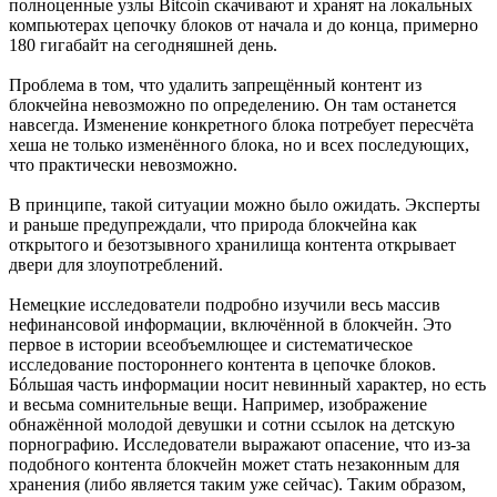
полноценные узлы Bitcoin скачивают и хранят на локальных
компьютерах цепочку блоков от начала и до конца, примерно
180 гигабайт на сегодняшней день.
Проблема в том, что удалить запрещённый контент из
блокчейна невозможно по определению. Он там останется
навсегда. Изменение конкретного блока потребует пересчёта
хеша не только изменённого блока, но и всех последующих,
что практически невозможно.
В принципе, такой ситуации можно было ожидать. Эксперты
и раньше предупреждали, что природа блокчейна как
открытого и безотзывного хранилища контента открывает
двери для злоупотреблений.
Немецкие исследователи подробно изучили весь массив
нефинансовой информации, включённой в блокчейн. Это
первое в истории всеобъемлющее и систематическое
исследование постороннего контента в цепочке блоков.
Бóльшая часть информации носит невинный характер, но есть
и весьма сомнительные вещи. Например, изображение
обнажённой молодой девушки и сотни ссылок на детскую
порнографию. Исследователи выражают опасение, что из-за
подобного контента блокчейн может стать незаконным для
хранения (либо является таким уже сейчас). Таким образом,