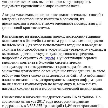
«шалости» неких злоумышленников могут подорвать
фундамент крупнейшей в мире криптовалюты.
Авторы максимально полно описывают возможные способы
внедрения постороннего контента в блокчейн, их
преимущества и риски, а также оценивают последствия для
финансовой криптосистемы.
Как показано на иллюстрации вверху, посторонние данные
включаются в блокчейн на низком уровне малыми порциями
по 80-96 байт. Для этого используются входные и выходные
скрипты (это своеобразные условия для «разлочки» входных и
выходных адресов, откуда и куда переводятся средства,
подробнее о скриптах см.
здесь
). Существующие сервисы
внедрения контента в блокчейн систематически
эксплуатируют низкоуровневые скрипты, разбивая на
множество фрагментов более крупные куски данных. За свою
работу они берут около двух долларов за байт. Это небольшая
плата за возможность распространить важную информацию
на миллионы компьютеров по всему миру и, может быть,
навсегда сохранить её в истории человеческой цивилизации.
Ежемесячно в блокчейн внедряется около 10-20 файлов. По
состоянию на август 2017 года посторонние данные
содержались в 3 535 855 транзакций (1,4% всех транзакций в