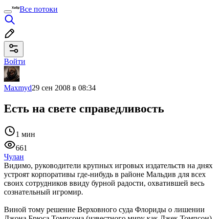
Все потоки
Войти
Maxmyd
29 сен 2008 в 08:34
Есть на свете справедливость
1 мин
661
Чулан
Видимо, руководители крупных игровых издательств на днях
устроят корпоративы где-нибудь в районе Мальдив для всех
своих сотрудников ввиду бурной радости, охватившей весь
сознательный игромир.
Виной тому решение Верховного суда Флориды о лишении
Джона Брюса Томпсона (известного миру как Джек Томпсон)