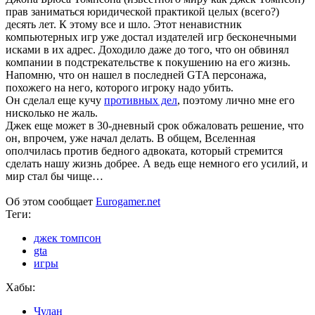
прав заниматься юридической практикой целых (всего?)
десять лет. К этому все и шло. Этот ненавистник
компьютерных игр уже достал издателей игр бесконечными
исками в их адрес. Доходило даже до того, что он обвинял
компании в подстрекательстве к покушению на его жизнь.
Напомню, что он нашел в последней GTA персонажа,
похожего на него, которого игроку надо убить.
Он сделал еще кучу
противных дел
, поэтому лично мне его
нисколько не жаль.
Джек еще может в 30-дневный срок обжаловать решение, что
он, впрочем, уже начал делать. В общем, Вселенная
ополчилась против бедного адвоката, который стремится
сделать нашу жизнь добрее. А ведь еще немного его усилий, и
мир стал бы чище…
Об этом сообщает
Eurogamer.net
Теги:
джек томпсон
gta
игры
Хабы:
Чулан