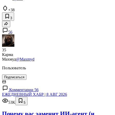
+38
3
56
35
Карма
Махмуд
@Maxmyd
Пользователь
Подписаться
Комментарии 56
ЕЖЕДНЕВНЫЙ ХАБР | 8 АВГ 2026
53K
5
Почему вас заменит ИИ‑агент (и