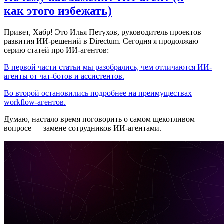
как этого избежать)
Привет, Хабр! Это Илья Петухов, руководитель проектов
развития ИИ-решений в Directum. Сегодня я продолжаю
серию статей про ИИ-агентов:
В первой части статьи мы разобрались, чем отличаются ИИ-
агенты от чат-ботов и ассистентов.
Во второй остановились подробнее на преимуществах
workflow-агентов.
Думаю, настало время поговорить о самом щекотливом
вопросе — замене сотрудников ИИ-агентами.