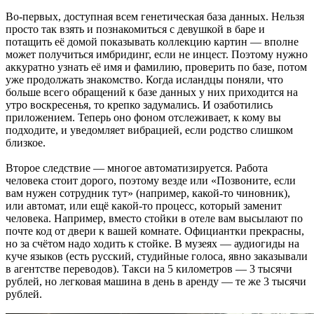
Во-первых, доступная всем генетическая база данных. Нельзя
просто так взять и познакомиться с девушкой в баре и
потащить её домой показывать коллекцию картин — вполне
может получиться имбридинг, если не инцест. Поэтому нужно
аккуратно узнать её имя и фамилию, проверить по базе, потом
уже продолжать знакомство. Когда исландцы поняли, что
больше всего обращений к базе данных у них приходится на
утро воскресенья, то крепко задумались. И озаботились
приложением. Теперь оно фоном отслеживает, к кому вы
подходите, и уведомляет вибрацией, если родство слишком
близкое.
Второе следствие — многое автоматизируется. Работа
человека стоит дорого, поэтому везде или «Позвоните, если
вам нужен сотрудник тут» (например, какой-то чиновник),
или автомат, или ещё какой-то процесс, который заменит
человека. Например, вместо стойки в отеле вам высылают по
почте код от двери к вашей комнате. Официантки прекрасны,
но за счётом надо ходить к стойке. В музеях — аудиогиды на
куче языков (есть русский, студийные голоса, явно заказывали
в агентстве переводов). Такси на 5 километров — 3 тысячи
рублей, но легковая машина в день в аренду — те же 3 тысячи
рублей.