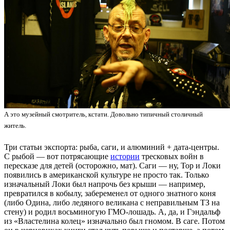
А это музейный смотритель, кстати. Довольно типичный столичный
житель.
Три статьи экспорта: рыба, саги, и алюминий + дата-центры.
С рыбой — вот потрясающие
истории
тресковых войн в
пересказе для детей (осторожно, мат). Саги — ну, Тор и Локи
появились в американской культуре не просто так. Только
изначальный Локи был напрочь без крыши — например,
превратился в кобылу, забеременел от одного знатного коня
(либо Одина, либо ледяного великана с неправильным ТЗ на
стену) и родил восьминогую ГМО-лошадь. А, да, и Гэндальф
из «Властелина колец» изначально был гномом. В саге. Потом