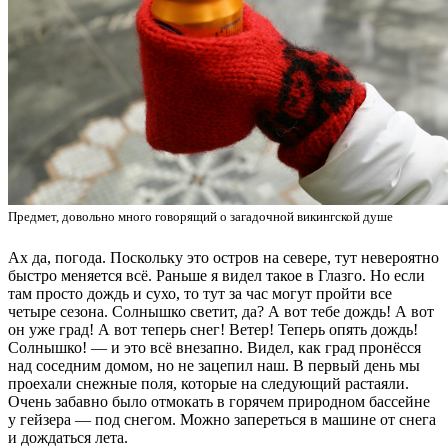
Предмет, довольно много говорящий о загадочной викингской душе
Ах да, погода. Поскольку это остров на севере, тут невероятно
быстро меняется всё. Раньше я видел такое в Глазго. Но если
там просто дождь и сухо, то тут за час могут пройти все
четыре сезона. Солнышко светит, да? А вот тебе дождь! А вот
он уже град! А вот теперь снег! Ветер! Теперь опять дождь!
Солнышко! — и это всё внезапно. Видел, как град пронёсся
над соседним домом, но не зацепил наш. В первый день мы
проехали снежные поля, которые на следующий растаяли.
Очень забавно было отмокать в горячем природном бассейне
у гейзера — под снегом. Можно запереться в машине от снега
и дождаться лета.