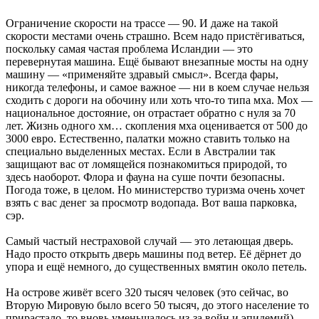
Ограничение скорости на трассе — 90. И даже на такой
скорости местами очень страшно. Всем надо пристёгиваться,
поскольку самая частая проблема Исландии — это
перевернутая машина. Ещё бывают внезапные мосты на одну
машину — «применяйте здравый смысл». Всегда фары,
никогда телефоны, и самое важное — ни в коем случае нельзя
сходить с дороги на обочину или хоть что-то типа мха. Мох —
национальное достояние, он отрастает обратно с нуля за 70
лет. Жизнь одного хм… скопления мха оценивается от 500 до
3000 евро. Естественно, палатки можно ставить только на
специально выделенных местах. Если в Австралии так
защищают вас от ломящейся познакомиться природой, то
здесь наоборот. Флора и фауна на суше почти безопасны.
Погода тоже, в целом. Но министерство туризма очень хочет
взять с вас денег за просмотр водопада. Вот ваша парковка,
сэр.
Самый частый нестраховой случай — это летающая дверь.
Надо просто открыть дверь машины под ветер. Её дёрнет до
упора и ещё немного, до существенных вмятин около петель.
На острове живёт всего 320 тысяч человек (это сейчас, во
Вторую Мировую было всего 50 тысяч, до этого население то
прирастало, то вновь уменьшалось из-за войн и эпидемий).