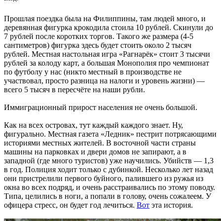
Прошлая поездка была на Филиппины, там людей много, и
деревянная фигурка крокодила стоила 10 рублей. Скинули до
7 рублей после коротких торгов. Такого же размера (4-5
сантиметров) фигурка здесь будет стоить около 2 тысяч
рублей. Местная настольная игра «Рагнарёк» стоит 3 тысячи
рублей за колоду карт, а большая Монополия про чемпионат
по футболу у нас (никто местный в производстве не
участвовал, просто разница на налоги и уровень жизни) —
всего 5 тысяч в пересчёте на наши рубли.
Иммиграционный прирост населения не очень большой.
Как на всех островах, тут каждый каждого знает. Ну,
фигурально. Местная газета «Ледник» пестрит потрясающими
историями местных жителей. В восточной части страны
машины на парковках и двери домов не запирают, а в
западной (где много туристов) уже научились. Убийств — 1,3
в год. Полиция ходит только с дубинкой. Несколько лет назад
они пристрелили первого буйного, палившего из ружья из
окна во всех подряд, и очень расстраивались по этому поводу.
Типа, целились в ноги, а попали в голову, очень сожалеем. У
офицера стресс, он будет год лечиться.
Вот
эта история.