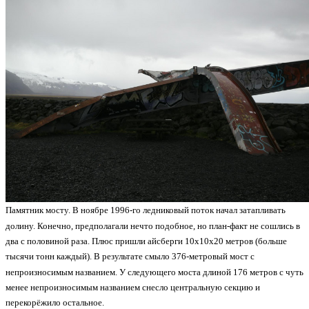
Памятник мосту. В ноябре 1996-го ледниковый поток начал затапливать
долину. Конечно, предполагали нечто подобное, но план-факт не сошлись в
два с половиной раза. Плюс пришли айсберги 10х10х20 метров (больше
тысячи тонн каждый). В результате смыло 376-метровый мост с
непроизносимым названием. У следующего моста длиной 176 метров с чуть
менее непроизносимым названием снесло центральную секцию и
перекорёжило остальное.