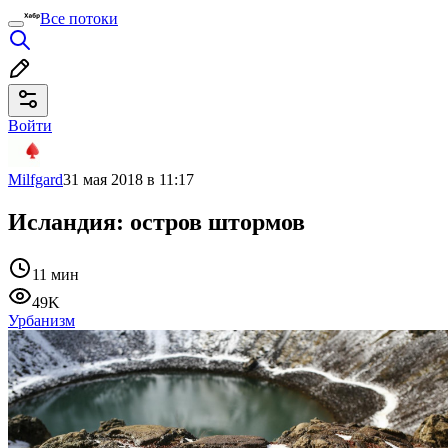
Все потоки
Войти
Milfgard
31 мая 2018 в 11:17
Исландия: остров штормов
11 мин
49K
Урбанизм