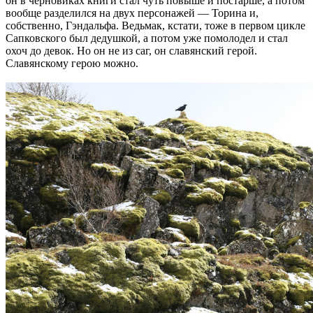
он в черновиках книги стал чуть повыше и постарше, а потом
вообще разделился на двух персонажей — Торина и,
собственно, Гэндальфа. Ведьмак, кстати, тоже в первом цикле
Сапковского был дедушкой, а потом уже помолодел и стал
охоч до девок. Но он не из саг, он славянский герой.
Славянскому герою можно.