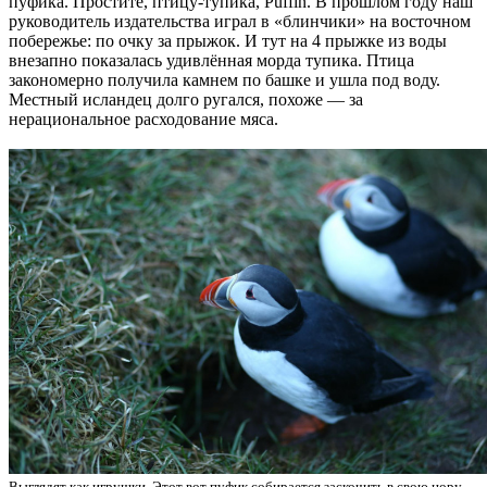
пуфика. Простите, птицу-тупика, Puffin. В прошлом году наш
руководитель издательства играл в «блинчики» на восточном
побережье: по очку за прыжок. И тут на 4 прыжке из воды
внезапно показалась удивлённая морда тупика. Птица
закономерно получила камнем по башке и ушла под воду.
Местный исландец долго ругался, похоже — за
нерациональное расходование мяса.
Выглядят как игрушки. Этот вот пуфик собирается заскочить в свою нору,