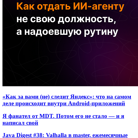
«Как за вами (не) следит Яндекс»: что на самом
деле происходит внутри Android-приложений
Я фанател от MDT. Потом его не стало — и я
написал свой
Java Digest #38: Valhalla в master, ежемесячные