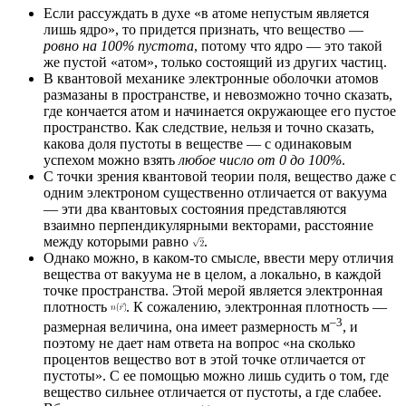
Если рассуждать в духе «в атоме непустым является
лишь ядро», то придется признать, что вещество —
ровно на 100% пустота
, потому что ядро — это такой
же пустой «атом», только состоящий из других частиц.
В квантовой механике электронные оболочки атомов
размазаны в пространстве, и невозможно точно сказать,
где кончается атом и начинается окружающее его пустое
пространство. Как следствие, нельзя и точно сказать,
какова доля пустоты в веществе — с одинаковым
успехом можно взять
любое число от 0 до 100%
.
С точки зрения квантовой теории поля, вещество даже с
одним электроном существенно отличается от вакуума
— эти два квантовых состояния представляются
взаимно перпендикулярными векторами, расстояние
между которыми равно
.
Однако можно, в каком-то смысле, ввести меру отличия
вещества от вакуума не в целом, а локально, в каждой
точке пространства. Этой мерой является электронная
плотность
. К сожалению, электронная плотность —
–3
размерная величина, она имеет размерность м
, и
поэтому не дает нам ответа на вопрос «на сколько
процентов вещество вот в этой точке отличается от
пустоты». С ее помощью можно лишь судить о том, где
вещество сильнее отличается от пустоты, а где слабее.