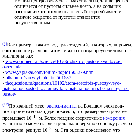
Вблизи центров атомов
максимальна, там вещество
отличается от пустоты сильнее всего, а на больших
расстояниях от атомов она очень быстро убывает, и
отличие вещества от пустоты становится
несущественным.
(*)
Вот примеры такого рода рассуждений, в которых, впрочем,
соотношение размеров атома и ядра иногда преувеличивают в
миллионы раз:
•
www.popmech.ru/science/10566-zhizn-v-pustote-kvantovoe-
osoznanie
•
www.yaplakal.com/forum7/topic1503279.html
•
pikabu.ru/story/tyi_nichto_561687
•
thequestion.ru/questions/10102/atom-sostoit-iz-pustoty-vsyo-
materialnoe-sostoit-iz-atomov-kak-materialnoe-mozhet-sostoyat-iz-
pustoty
(**)
По крайней мере,
эксперименты
на Большом электрон-
позитронном коллайдере показали, что размер электрона не
–19
превышает 10
м. Более поздние сверхточные
измерения
магнитного момента электрона дали верхнюю оценку размера
–20
электрона, равную 10
м. Эти оценки показывают, что