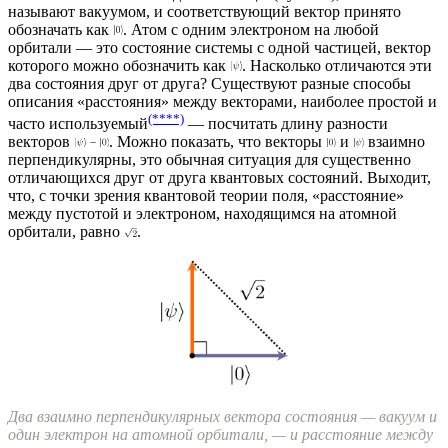
называют вакуумом, и соответствующий вектор принято
обозначать как
. Атом с одним электроном на любой
орбитали — это состояние системы с одной частицей, вектор
которого можно обозначить как
. Насколько отличаются эти
два состояния друг от друга? Существуют разные способы
описания «расстояния» между векторами, наиболее простой и
(****)
часто используемый
— посчитать длину разности
векторов
. Можно показать, что векторы
и
взаимно
перпендикулярны, это обычная ситуация для существенно
отличающихся друг от друга квантовых состояний. Выходит,
что, с точки зрения квантовой теории поля, «расстояние»
между пустотой и электроном, находящимся на атомной
орбитали, равно
.
Два взаимно перпендикулярных вектора состояния — вакуум и
один электрон на атомной орбитали, — и расстояние между