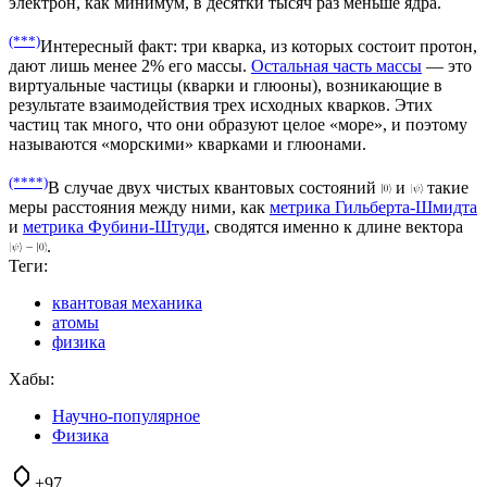
электрон, как минимум, в десятки тысяч раз меньше ядра.
(***)
Интересный факт: три кварка, из которых состоит протон,
дают лишь менее 2% его массы.
Остальная часть массы
— это
виртуальные частицы (кварки и глюоны), возникающие в
результате взаимодействия трех исходных кварков. Этих
частиц так много, что они образуют целое «море», и поэтому
называются «морскими» кварками и глюонами.
(****)
В случае двух чистых квантовых состояний
и
такие
меры расстояния между ними, как
метрика Гильберта-Шмидта
и
метрика Фубини-Штуди
, сводятся именно к длине вектора
.
Теги:
квантовая механика
атомы
физика
Хабы:
Научно-популярное
Физика
+97