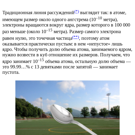
(*)
Традиционная линия рассуждений
выглядит так: в атоме,
–10
имеющем размер около одного ангстрема (10
метра),
электроны вращаются вокруг ядра, размер которого в 100 000
–15
раз меньше (около 10
метра). Размер самого электрона
(**)
равен нулю, это точечная частица
, поэтому атом
оказывается практически пустым: в нем «непустое» лишь
ядро. Чтобы получить долю объема атома, занимаемого ядром,
нужно возвести в куб отношение их размеров. Получаем, что
–15
ядро занимает 10
объема атома, остальную долю объема —
это 99.99…% с 13 девятками после запятой — занимает
пустота.