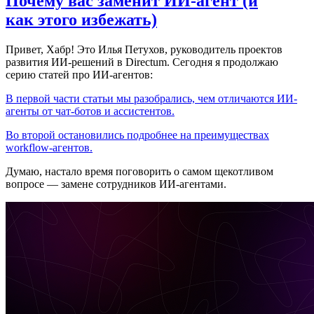
Почему вас заменит ИИ‑агент (и
как этого избежать)
Привет, Хабр! Это Илья Петухов, руководитель проектов
развития ИИ-решений в Directum. Сегодня я продолжаю
серию статей про ИИ-агентов:
В первой части статьи мы разобрались, чем отличаются ИИ-
агенты от чат-ботов и ассистентов.
Во второй остановились подробнее на преимуществах
workflow-агентов.
Думаю, настало время поговорить о самом щекотливом
вопросе — замене сотрудников ИИ-агентами.