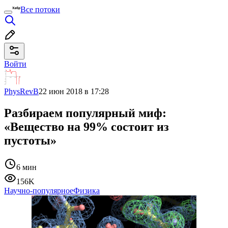
Все потоки
Войти
PhysRevB
22 июн 2018 в 17:28
Разбираем популярный миф:
«Вещество на 99% состоит из
пустоты»
6 мин
156K
Научно-популярное
Физика