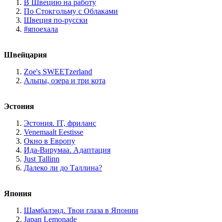
В Швецию на работу
По Стокгольму с Облаками
Швеция по-русски
#япоехала
Швейцария
Zoe's SWEETzerland
Альпы, озера и три кота
Эстония
Эстония. IT, фриланс
Venemaalt Eestisse
Окно в Европу
Ида-Вирумаа. Адаптация
Just Tallinn
Далеко ли до Таллина?
Япония
Шамбалэнд. Твои глаза в Японии
Japan Lemonade