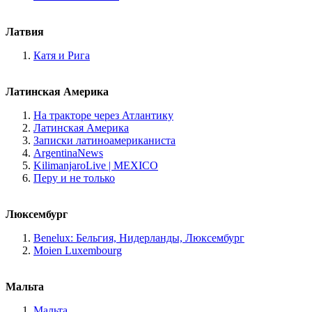
Латвия
Катя и Рига
Латинская Америка
На тракторе через Атлантику
Латинская Америка
Записки латиноамериканиста
ArgentinaNews
KilimanjaroLive | MEXICO
Перу и не только
Люксембург
Benelux: Бельгия, Нидерланды, Люксембург
Moien Luxembourg
Мальта
Мальта