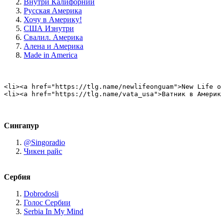
Внутри Калифорнии
Русская Америка
Хочу в Америку!
США Изнутри
Свалил. Америка
Алена и Америка
Made in America
<li><a href="https://tlg.name/newlifeonguam">New Life o
<li><a href="https://tlg.name/vata_usa">Ватник в Америк
Сингапур
@Singoradio
Чикен райс
Сербия
Dobrodosli
Голос Сербии
Serbia In My Mind