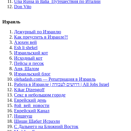
Una Russa in Italia_Путешествия по Италии
Don Vito
Израиль
Дежурный по Израилю
Как преуспеть в Израиле?!
Азохен вей
Esh li shekel
Израильский кот
Исходный кот
Пейсы и песок
Аня, Шалом
Израильский блог
olehadash.com — Репатриация в Израиль
Работа в Израиле | דרושים לעבודה | All Jobs Israel
Kikar Dizengoff
Секс в небольшом городе
Еврейский день
#ой_вей_новости
Еврейский Канал
Нишнуш
Шиши Шабат Исраэли
С Дальнего на Ближний Восток