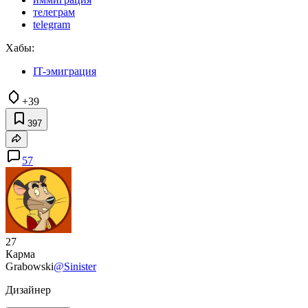
телеграм
telegram
Хабы:
IT-эмиграция
+39
397
57
27
Карма
Grabowski
@Sinister
Дизайнер