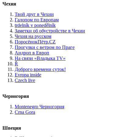
Чехия
Твой друг в Чехии
Галопом по Европам
trdelník v ponedělník
Заметки об обустройстве в Чехии
Чехия на русском
ПоросёнокПётр.CZ
Прогулки с ветром по Праге
Андроп в Европ
На связи «Владыка TV»
Ř
Доброго времени суток!
Evropa inside
Czech live
Черногория
Montenegro Черногория
Crna Gora
Швеция