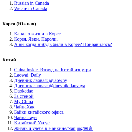
Russian in Canada
We are in Canada
Корея (Южная)
Канал о жизни в Корее
Корея. Явки. Пароли.
А вы когда-нибудь были в Корее? Понравилось?
Китай
China Inside. Взгляд на Китай изнутри
Laowai_Daily
Дневник лаовая: @laowhy
Дневник лаовая: @dnevnik_laovaya
Daokedao
За стеной
My China
ЧайнаХак
Байки китайского офиса
Чайна-таун
Китайский Уксус
Жизнь и учеба в Нанкине/Nanjing/南京