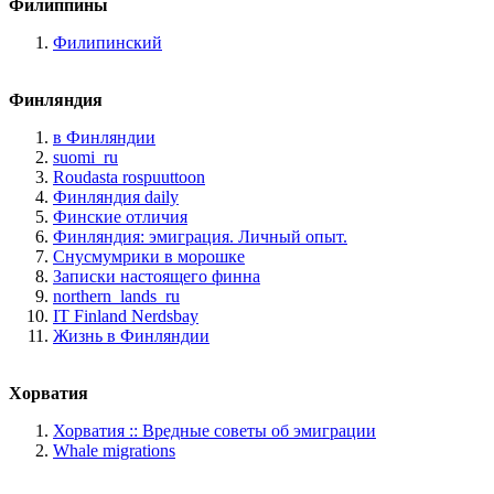
Филиппины
Филипинский
Финляндия
в Финляндии
suomi_ru
Roudasta rospuuttoon
Финляндия daily
Финские отличия
Финляндия: эмиграция. Личный опыт.
Снусмумрики в морошке
Записки настоящего финна
northern_lands_ru
IT Finland Nerdsbay
Жизнь в Финляндии
Хорватия
Хорватия :: Вредные советы об эмиграции
Whale migrations