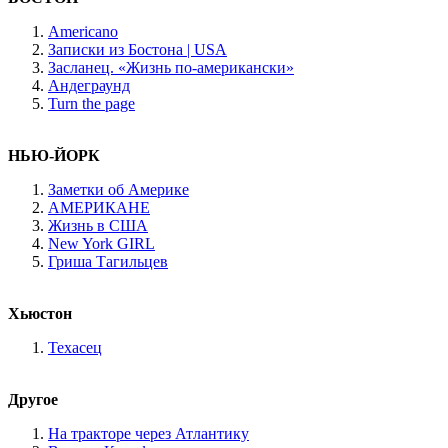
Americano
Записки из Бостона | USA
Засланец. «Жизнь по-американски»
Андеграунд
Turn the page
НЬЮ-ЙОРК
Заметки об Америке
АМЕРИКАНЕ
Жизнь в США
New York GIRL
Гриша Тагильцев
Хьюстон
Техасец
Другое
На тракторе через Атлантику