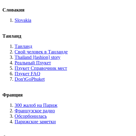
Словакия
Slovakia
Таиланд
Таиланд
Свой человек в Таиланде
Thailand [fashion] story
Реальный Пхукет
Пхукет Справочник мест
Пхукет FAQ
Don'tGoPhuket
Франция
300 жалоб на Париж
Французское радио
Обсорбонилась
Парижские заметки