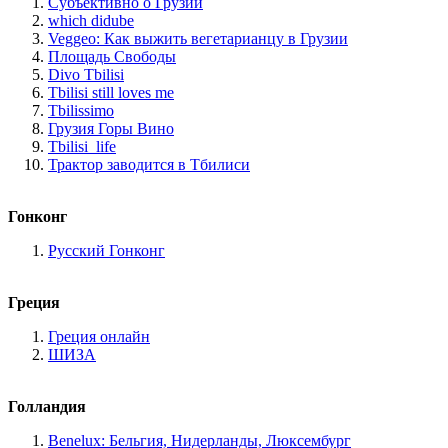
Субъективно о Грузии
which didube
Veggeo: Как выжить вегетарианцу в Грузии
Площадь Свободы
Divo Tbilisi
Tbilisi still loves me
Tbilissimo
Грузия Горы Вино
Tbilisi_life
Трактор заводится в Тбилиси
Гонконг
Русский Гонконг
Греция
Греция онлайн
ШИЗА
Голландия
Benelux: Бельгия, Нидерланды, Люксембург