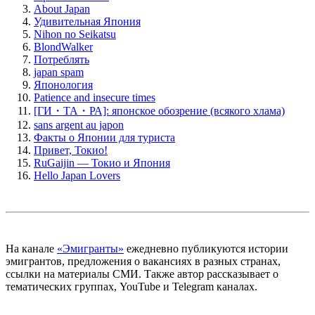
About Japan
Удивительная Япония
Nihon no Seikatsu
BlondWalker
Потреблять
japan spam
Японология
Patience and insecure times
[ГИ・ТА・РА]: японское обозрение (всякого хлама)
sans argent au japon
Факты о Японии для туриста
Привет, Токио!
RuGaijin — Токио и Япония
Hello Japan Lovers
На канале
«Эмигранты»
ежедневно публикуются истории
эмигрантов, предложения о вакансиях в разных странах,
ссылки на материалы СМИ. Также автор рассказывает о
тематических группах, YouTube и Telegram каналах.