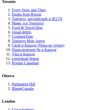
Toronto
Every Now and Then
Dasha from Russia
Торонто, английский и IELTS
Мама, я в Торонто!
Food & Travel blog
visual debris
CookingTime
Торонто Мон Амур
Свой в Канаде (Пока не точно)
Приключения Че в Канаде
Vika в Канаде
кленовый бекон
Roman Canadian
Ottawa
Parliament Hill
BlameCanada
London
Unpackedness