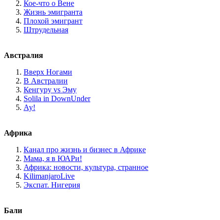
Кое-что о Вене
Жизнь эмигранта
Плохой эмигрант
Штрудельная
Австралия
Вверх Ногами
В Австралии
Кенгуру vs Эму
Solila in DownUnder
Ау!
Африка
Канал про жизнь и бизнес в Африке
Мама, я в ЮАРи!
Африка: новости, культура, странное
KilimanjaroLive
Экспат. Нигерия
Бали