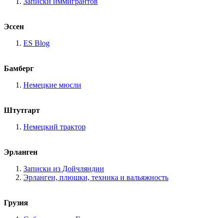
Записки иммигрантов
Эссен
ES Blog
Бамберг
Немецкие мюсли
Штутгарт
Немецкий трактор
Эрланген
Записки из Дойчляндии
Эрланген, плюшки, техника и вальяжность
Грузия