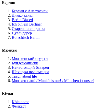
Берлин
Берлин с Анастасией
Динко-канал
Berlin Biased
Ich bin ein Berliner
Стартап и свиданка
Цувандерер
Borschtsch Berlin
Мюнхен
Мюнхенский студент
Бундес-записки
Ненастоящий баварец
Шакшука по-немецки
Trisch about life
Мюнхен наш! / Munich is our! / München ist unser!
Кёльн
Köln home
Фейкаст