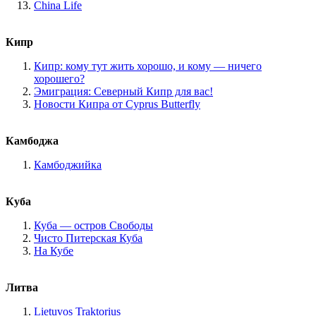
China Life
Кипр
Кипр: кому тут жить хорошо, и кому — ничего
хорошего?
Эмиграция: Северный Кипр для вас!
Новости Кипра от Cyprus Butterfly
Камбоджа
Камбоджийка
Куба
Куба — остров Свободы
Чисто Питерская Куба
На Кубе
Литва
Lietuvos Traktorius