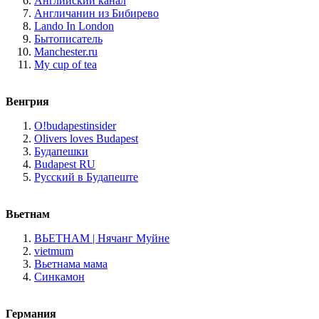
Английский канал
Англичанин из Бибирево
Lando In London
Бытописатель
Manchester.ru
My cup of tea
Венгрия
O!budapestinsider
Olivers loves Budapest
Будапешки
Budapest RU
Русский в Будапеште
Вьетнам
ВЬЕТНАМ | Нячанг Муйне
vietmum
Вьетнама мама
Синкамон
Германия