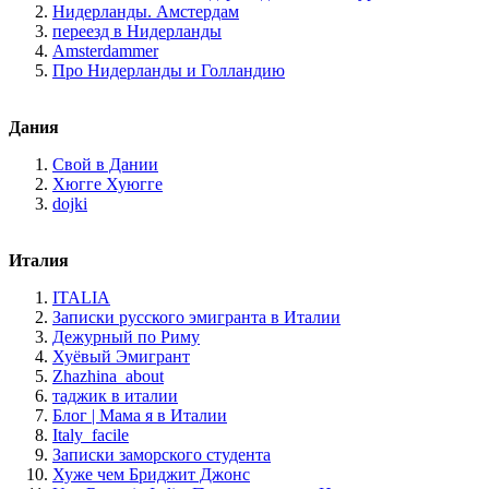
Нидерланды. Амстердам
переезд в Нидерланды
Amsterdammer
Про Нидерланды и Голландию
Дания
Свой в Дании
Хюгге Хуюгге
dojki
Италия
ITALIA
Записки русского эмигранта в Италии
Дежурный по Риму
Хуёвый Эмигрант
Zhazhina_about
таджик в италии
Блог | Мама я в Италии
Italy_facile
Записки заморского студента
Хуже чем Бриджит Джонс