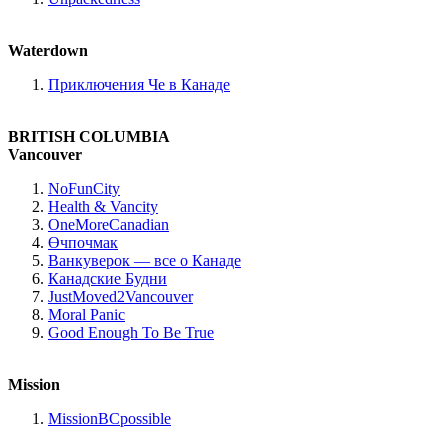
Waterdown
Приключения Че в Канаде
BRITISH COLUMBIA
Vancouver
NoFunCity
Health & Vancity
OneMoreCanadian
Өчпочмак
Ванкуверок — все о Канаде
Канадские Будни
JustMoved2Vancouver
Moral Panic
Good Enough To Be True
Mission
MissionBCpossible