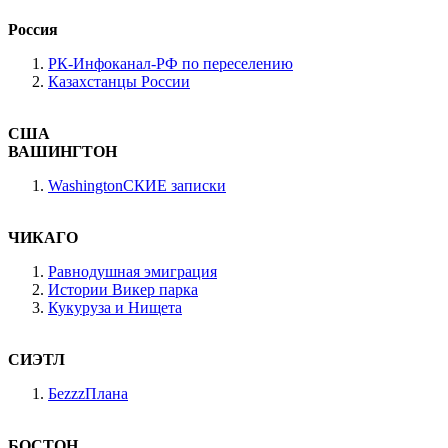
Россия
РК-Инфоканал-РФ по переселению
Казахстанцы России
США
ВАШИНГТОН
WashingtonСКИЕ записки
ЧИКАГО
Равнодушная эмиграция
Истории Викер парка
Кукуруза и Нищета
СИЭТЛ
БеzzzПлана
БОСТОН