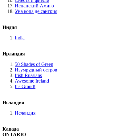
Сиеста и фиеста
Испанский Амиго
Уна копа де сангрия
Индия
India
Ирландия
50 Shades of Green
Изумрудный остров
Irish Russians️
Awesome Ireland
It's Grand!
Исландия
Исландия
Канада
ONTARIO