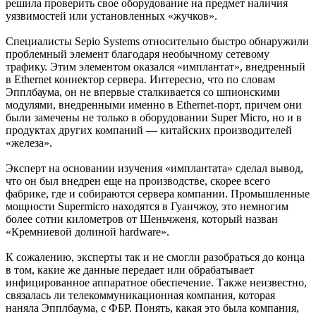
решила проверить свое оборудование на предмет наличия
уязвимостей или установленных «жучков».
Специалисты Sepio Systems относительно быстро обнаружили
проблемный элемент благодаря необычному сетевому
трафику. Этим элементом оказался «имплантат», внедренный
в Ethernet коннектор сервера. Интересно, что по словам
Эпплбаума, он не впервые сталкивается со шпионскими
модулями, внедренными именно в Ethernet-порт, причем они
были замечены не только в оборудовании Super Micro, но и в
продуктах других компаний — китайских производителей
«железа».
Эксперт на основании изучения «имплантата» сделал вывод,
что он был внедрен еще на производстве, скорее всего
фабрике, где и собираются сервера компании. Промышленные
мощности Supermicro находятся в Гуанчжоу, это немногим
более сотни километров от Шеньчженя, который назван
«Кремниевой долиной hardware».
К сожалению, эксперты так и не смогли разобраться до конца
в том, какие же данные передает или обрабатывает
инфицированное аппаратное обеспечение. Также неизвестно,
связалась ли телекоммуникационная компания, которая
наняла Эпплбаума, с ФБР. Понять, какая это была компания,