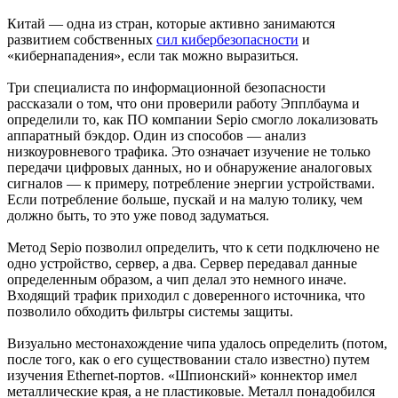
Китай — одна из стран, которые активно занимаются
развитием собственных
сил кибербезопасности
и
«кибернападения», если так можно выразиться.
Три специалиста по информационной безопасности
рассказали о том, что они проверили работу Эпплбаума и
определили то, как ПО компании Sepio смогло локализовать
аппаратный бэкдор. Один из способов — анализ
низкоуровневого трафика. Это означает изучение не только
передачи цифровых данных, но и обнаружение аналоговых
сигналов — к примеру, потребление энергии устройствами.
Если потребление больше, пускай и на малую толику, чем
должно быть, то это уже повод задуматься.
Метод Sepio позволил определить, что к сети подключено не
одно устройство, сервер, а два. Сервер передавал данные
определенным образом, а чип делал это немного иначе.
Входящий трафик приходил с доверенного источника, что
позволило обходить фильтры системы защиты.
Визуально местонахождение чипа удалось определить (потом,
после того, как о его существовании стало известно) путем
изучения Ethernet-портов. «Шпионский» коннектор имел
металлические края, а не пластиковые. Металл понадобился