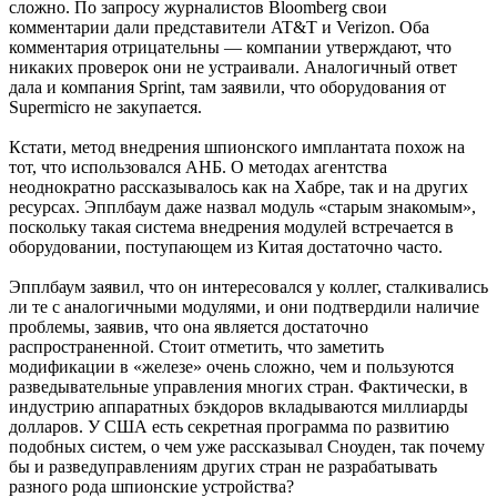
сложно. По запросу журналистов Bloomberg свои
комментарии дали представители AT&T и Verizon. Оба
комментария отрицательны — компании утверждают, что
никаких проверок они не устраивали. Аналогичный ответ
дала и компания Sprint, там заявили, что оборудования от
Supermicro не закупается.
Кстати, метод внедрения шпионского имплантата похож на
тот, что использовался АНБ. О методах агентства
неоднократно рассказывалось как на Хабре, так и на других
ресурсах. Эпплбаум даже назвал модуль «старым знакомым»,
поскольку такая система внедрения модулей встречается в
оборудовании, поступающем из Китая достаточно часто.
Эпплбаум заявил, что он интересовался у коллег, сталкивались
ли те с аналогичными модулями, и они подтвердили наличие
проблемы, заявив, что она является достаточно
распространенной. Стоит отметить, что заметить
модификации в «железе» очень сложно, чем и пользуются
разведывательные управления многих стран. Фактически, в
индустрию аппаратных бэкдоров вкладываются миллиарды
долларов. У США есть секретная программа по развитию
подобных систем, о чем уже рассказывал Сноуден, так почему
бы и разведуправлениям других стран не разрабатывать
разного рода шпионские устройства?