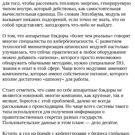
для того, чтобы рассеивать тепловую энергию, генерируемую
чипом внутри, который действовал, как самостоятельная
вычислительная единица. По словам Эпплбаума, модуль не
вызывает никаких подозрений, если точно не знать, что он
собой представляет, заподозрить что-либо не выйдет.
О том, что аппаратные бэкдоры «более чем реальны» говорят
многие специалисты по кибербезопасности. С развитием
технологий миниатюризация шпионских модулей настолько
улучшилась, что сейчас практически в любое оборудование
можно добавить «шпиона», которого просто невозможно
обнаружить обычными методами, нужно специальное ПО,
знания и опыт в этой сфере. Чаще всего модулями заменяют
компоненты, которые имеют собственное питание, которого
вполне достаточно «шпиону» для работы.
Стоит отметить, что сами по себе аппаратные бэкдоры не
являются новинкой, многие компании, как крупные, так и
мелкие, борются с этой проблемой, далеко не всегда
рассказывая о происходящим. Но чаще всего системы такого
типа используются для получения информации о
правительственных секретах разных государств.
Пользовательские данные в этом плане — дело десятое.
Кстати, в год на борьбу с киберугрозами у бизнеса глобально