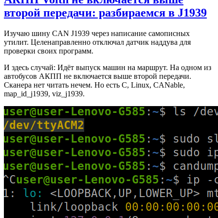
второй передачи: разбираемся в J1939
Изучаю шину CAN J1939 через написание самописных
утилит. Целенаправленно отключал датчик наддува для
проверки своих программ.
И здесь случай: Идёт выпуск машин на маршрут. На одном из
автобусов АКПП не включается выше второй передачи.
Сканера нет читать нечем. Но есть C, Linux, CANable,
map_id_j1939, viz_j1939.