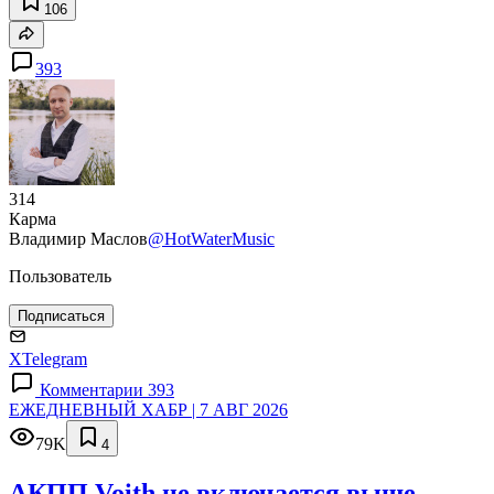
106
393
314
Карма
Владимир Маслов
@HotWaterMusic
Пользователь
Подписаться
X
Telegram
Комментарии 393
ЕЖЕДНЕВНЫЙ ХАБР | 7 АВГ 2026
79K
4
АКПП Voith не включается выше