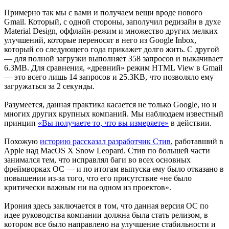
Примерно так мы с вами и получаем вещи вроде нового
Gmail. Который, с одной стороны, заполучил редизайн в духе
Material Design, оффлайн-режим и множество других мелких
улучшений, которые переносят в него из Google Inbox,
который со следующего года прикажет долго жить. С другой
— для полной загрузки выполняет 358 запросов и выкачивает
6.3MB. Для сравнения, «древний» режим HTML View в Gmail
— это всего лишь 14 запросов и 25.3KB, что позволяло ему
загружаться за 2 секунды.
Разумеется, данная практика касается не только Google, но и
многих других крупных компаний. Мы наблюдаем известный
принцип
«Вы получаете то, что вы измеряете»
в действии.
Похожую
историю рассказал разработчик Стив
, работавший в
Apple над MacOS X Snow Leopard. Стив по большей части
занимался тем, что исправлял баги во всех основных
фреймворках ОС — и по итогам выпуска ему было отказано в
повышении из-за того, что его присутствие «не было
критически важным ни на одном из проектов».
Ирония здесь заключается в том, что данная версия ОС по
идее руководства компании должна была стать релизом, в
котором все было направлено на улучшение стабильности и