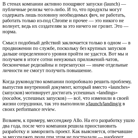
В стенах компании активно поощряют запуски (launch) —
публичные релизы чего-либо. И то, что продукты могут
содержать лишь половину необходимых фич, не работать,
работать только из-под Chrome и прочее — это никого не
волнует, ведь их создателям за это ничего не грозит. Это —
норма.
Смысл подобный действий заключается только в одном — в
продвижении по службе, поскольку без крупных запусков
дальше определенного уровня пройти не удастся. Вот мы и
получаем в итоге сотни ненужных приложений-чатов,
бесконечные редизайны и перезапуски — иначе отдельные
личности не смогут получить повышение.
Когда руководство компании попробовало решить проблему,
выпустив внутренний документ, который вместо «launches»
(запусков) мотивирует достигать успешных «landings»
(
посадок
, успешных запусков) — всё, что изменили в своей
жизни сотрудники, так это выполнили
s/launch/landing/g
в
своих performance review.
Возьмем, к примеру, мессенджер Allo. На его разработку ушло
два года, после чего компания решила приостановить
разработку и заморозить проект. Как выясняется, отвечавшие
за мессенджер люди при этом не пострадали — наоборот,