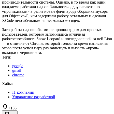
производительности системы. Однако, в то время как одни
ожидаемо работали над стабильностью, другие активно
«пропихивали» в релиз новые фичи вроде сборщика мусора
для Objective-C, чем задержали работу остальных и сделали
XCode неюзабельным на несколько месяцев.
Зато работа над ошибками не прошла даром для простых
пользователей, которым запомнились отличная
работоспособность Snow Leopard и последовавшей за ней Lion
— в отличие от Chrome, который только за время написания
этого поста успел пару раз зависнуть и вызвать «крэш»
вкладки с черновиком.
Теги:
google
gmail
chrome
Хабы:
IT-компании
Управление разработкой
+156