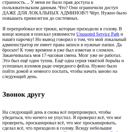
странность… У меня не было прав доступа к
пользовательским данным. Что? Они ограничили доступ
ДАЖЕ ДЛЯ ЛОКАЛЬНЫХ АДМИНОВ?! Чёрт. Нужно было
повышать привилегии до системных.
Я перепробовал все трюки, которые приходили в голову. В
конце концов я поискал уязвимости
Unquoted Service Path
и
нашёл парочку! Но вывод говорил о том, что мой локальный
администратор не имеет права записи в нужные папки. Да
бросьте! К тому времени я уже был измотан и сломлен.
Заканчивалась моя 17-часовая смена. Мозг уже не работал.
Это был ещё один тупик. Ещё одна серия тяжёлой борьбы и
успешных взломов ради очередного фейла. Нужно было
пойти домой и немного поспать, чтобы начать заново на
следующий день.
Звонок другу
На следующий день я снова всё перепроверил, чтобы
убедиться, что ничего не упустил. Я проверил всё, что мог
проверить, просканировал всё, что мог просканировать,
сделал всё, что приходило в голову. Всюду небольшие