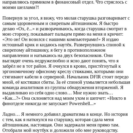
направляюсь прямиком в финансовый отдел. Что стряслось с
моими шеллами?!
Повернув за угол, я вижу, что милая старушка разговаривает с
самым здоровенным и свирепым айтишником. Я быстро
делаю «Ох, ё...» и разворачиваюсь, когда старушка смотрит в
мою сторону, показывает пальцем прямо на меня и кричит:
«Это он! Он возился с нашими компьютерами!» Я издаю
истошный крик и кидаюсь наутёк. Развернувшись спиной к
свирепому айтишнику, я бегу в противоположном
направлении и натыкаюсь на двух безопасников. Они
выглядят очень недружелюбно и ясно дают понять, что я
забрёл не в тот район. Я очнулся в крови, пристёгнутый к
эргономичному офисному креслу стяжками, которыми они
стягивают кабели в серверной. Начальник DFIR стоит передо
мной, её костяшки сбиты. За её спиной ухмыляется небольшая
команда аналитиков из группы обнаружения вторжений. Я
выдавливаю из себя одно слово… Мне нужно знать…
«Как...?» Она склоняется над моим ухом и шепчет: «Никто в
финотделе никогда не запускает Powershell...»
Ладно… Я немного добавил драматизма в конце. Но история
с тем, как я наткнулся на старушку, которая сдала меня
айтишникам, настоящая. Они задержали меня прямо там.
Отобрали мой ноутбук и доложили обо мне руководству.