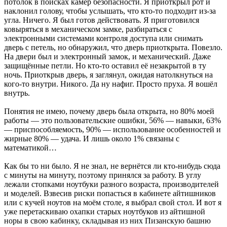
потолок в поисках камер безопасности. Я приоткрыл рот и
наклонил голову, чтобы услышать, что кто-то подходит из-за
угла. Ничего. Я был готов действовать. Я приготовился
ковыряться в механическом замке, разбираться с
электронными системами контроля доступа или снимать
дверь с петель, но обнаружил, что дверь приоткрыта. Повезло.
На двери был и электронный замок, и механический. Даже
защищённые петли. Но кто-то оставил её незакрытой в ту
ночь. Приоткрыв дверь, я заглянул, ожидая натолкнуться на
кого-то внутри. Никого. Да ну нафиг. Просто пруха. Я вошёл
внутрь.
Понятия не имею, почему дверь была открыта, но 80% моей
работы — это пользовательские ошибки, 56% — навыки, 63%
— приспособляемость, 90% — использование особенностей и
жирные 80% — удача. И лишь около 1% связаны с
математикой…
Как бы то ни было. Я не знал, не вернётся ли кто-нибудь сюда
с минуты на минуту, поэтому принялся за работу. В углу
лежали стопками ноутбуки разного возраста, производителей
и моделей. Взвесив риски попасться в кабинете айтишников
или с кучей ноутов на моём столе, я выбрал свой стол. И вот я
уже перетаскиваю охапки старых ноутбуков из айтишной
норы в свою кабинку, складывая из них Пизанскую башню