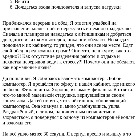
Выйти
Дождаться входа пользователя и запуска нагрузки
Приближался перерыв на обед. Я ответил улыбкой на
приглашения коллег пойти перекусить и немного задержался.
Сначала я планировал наведаться к айтишникам и добраться
до одного из их компьютеров, пока они обедают. Но когда я
подошёл к их кабинету, то увидел, что они все на месте! Едят
свой обед перед компьютерами! Они что, не в курсе, как это
вредно?! Как отсутствие разделения работы и отдыха и
нехватка перерывов ведут к стрессу?! Почему они не обедают,
как нормальные люди?!
Да пошли вы. Я собираюсь взломать компьютер. Любой
компьютер. Я прошёлся по офису и нашёл кабинет, где никого
не было. Финансисты. Хорошо, взломаем финансы. Я ответил
что-то милой маленькой старушке, вернувшейся за своим
кошельком. Дал ей понять, что я айтишник, обновляющий
компьютеры. Она кивнула и, мило улыбнувшись, ушла.
Раздражённый, с лицом, наполненным ненавистью и
злорадством, я повернулся к одному из компьютеров её коллег
и взломал его.
На всё ушло менее 30 секунд. Я вернул кресло и мышку в то