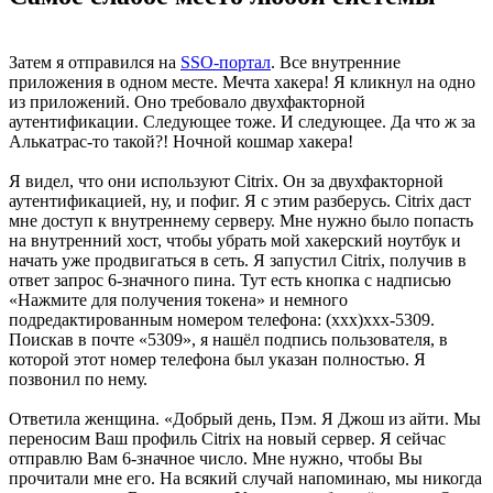
Затем я отправился на
SSO-портал
. Все внутренние
приложения в одном месте. Мечта хакера! Я кликнул на одно
из приложений. Оно требовало двухфакторной
аутентификации. Следующее тоже. И следующее. Да что ж за
Алькатрас-то такой?! Ночной кошмар хакера!
Я видел, что они используют Citrix. Он за двухфакторной
аутентификацией, ну, и пофиг. Я с этим разберусь. Citrix даст
мне доступ к внутреннему серверу. Мне нужно было попасть
на внутренний хост, чтобы убрать мой хакерский ноутбук и
начать уже продвигаться в сеть. Я запустил Citrix, получив в
ответ запрос 6-значного пина. Тут есть кнопка с надписью
«Нажмите для получения токена» и немного
подредактированным номером телефона: (xxx)xxx-5309.
Поискав в почте «5309», я нашёл подпись пользователя, в
которой этот номер телефона был указан полностью. Я
позвонил по нему.
Ответила женщина. «Добрый день, Пэм. Я Джош из айти. Мы
переносим Ваш профиль Citrix на новый сервер. Я сейчас
отправлю Вам 6-значное число. Мне нужно, чтобы Вы
прочитали мне его. На всякий случай напоминаю, мы никогда