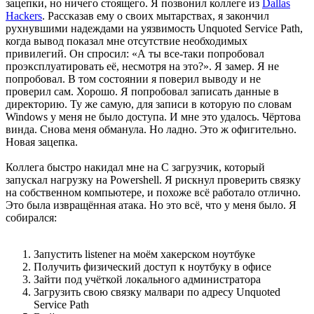
зацепки, но ничего стоящего. Я позвонил коллеге из
Dallas
Hackers
. Рассказав ему о своих мытарствах, я закончил
рухнувшими надеждами на уязвимость Unquoted Service Path,
когда вывод показал мне отсутствие необходимых
привилегий. Он спросил: «А ты все-таки попробовал
проэксплуатировать её, несмотря на это?». Я замер. Я не
попробовал. В том состоянии я поверил выводу и не
проверил сам. Хорошо. Я попробовал записать данные в
директорию. Ту же самую, для записи в которую по словам
Windows у меня не было доступа. И мне это удалось. Чёртова
винда. Снова меня обманула. Но ладно. Это ж офигительно.
Новая зацепка.
Коллега быстро накидал мне на C загрузчик, который
запускал нагрузку на Powershell. Я рискнул проверить связку
на собственном компьютере, и похоже всё работало отлично.
Это была извращённая атака. Но это всё, что у меня было. Я
собирался:
Запустить listener на моём хакерском ноутбуке
Получить физический доступ к ноутбуку в офисе
Зайти под учёткой локального администратора
Загрузить свою связку малвари по адресу Unquoted
Service Path