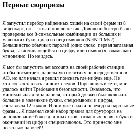
Первые сюрпризы
Я запустил перебор найденных хэшей на своей ферме из 8
видеокарт, но… что-то пошло не так. Довольно быстро были
проверены все 8-символьные комбинации из больших и
маленьких букв, цифр и спецсимволов (NetNTLMv2).
Большинство обычных паролей (одно слово, первая заглавная
буква, заканчивающийся на цифру или символ) я взламываю
мгновенно. Но не здесь.
Я мог бы запустить net accounts на своей рабочей станции,
чтобы посмотреть парольную политику непосредственно в
AD, но для начала я решил поискать где-нибудь ещё. Не
хотелось оставлять лишних следов. Порывшись в сети, мне
удалось найти Требования безопасности. Оказалось, что
минимальная длина пароля, который должен был включать
большие и маленькие буквы, спецсимволы и цифры,
составляла 12 знаков. И они уже начали переход на парольные
фразы… Я поменял свой набор правил для брутфорса на
использование более длинных слов, заглавных первых букв и
окончаний из цифр и специсимволов. Это принесло мне
несколько паролей!