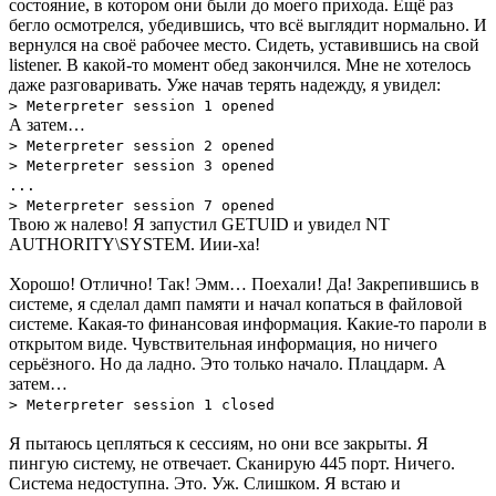
состояние, в котором они были до моего прихода. Ещё раз
бегло осмотрелся, убедившись, что всё выглядит нормально. И
вернулся на своё рабочее место. Сидеть, уставившись на свой
listener. В какой-то момент обед закончился. Мне не хотелось
даже разговаривать. Уже начав терять надежду, я увидел:
> Meterpreter session 1 opened
А затем…
> Meterpreter session 2 opened
> Meterpreter session 3 opened
...
> Meterpreter session 7 opened
Твою ж налево! Я запустил GETUID и увидел NT
AUTHORITY\SYSTEM. Иии-ха!
Хорошо! Отлично! Так! Эмм… Поехали! Да! Закрепившись в
системе, я сделал дамп памяти и начал копаться в файловой
системе. Какая-то финансовая информация. Какие-то пароли в
открытом виде. Чувствительная информация, но ничего
серьёзного. Но да ладно. Это только начало. Плацдарм. А
затем…
> Meterpreter session 1 closed
Я пытаюсь цепляться к сессиям, но они все закрыты. Я
пингую систему, не отвечает. Сканирую 445 порт. Ничего.
Система недоступна. Это. Уж. Слишком. Я встаю и