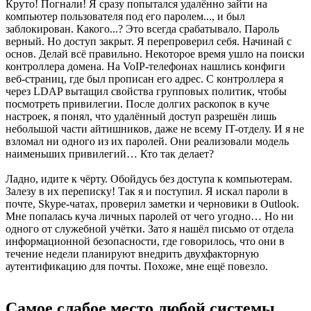
Круто! Погнали! Я сразу попытался удалённо зайти на
компьютер пользователя под его паролем..., и был
заблокирован. Какого...? Это всегда срабатывало. Пароль
верный. Но доступ закрыт. Я перепроверил себя. Начинай с
основ. Делай всё правильно. Некоторое время ушло на поиски
контроллера домена. На VoIP-телефонах нашлись конфиги
веб-страниц, где был прописан его адрес. С контроллера я
через LDAP вытащил свойства групповых политик, чтобы
посмотреть привилегии. После долгих раскопок в куче
настроек, я понял, что удалённый доступ разрешён лишь
небольшой части айтишников, даже не всему IT-отделу. И я не
взломал ни одного из их паролей. Они реализовали модель
наименьших привилегий… Кто так делает?
Ладно, идите к чёрту. Обойдусь без доступа к компьютерам.
Залезу в их переписку! Так я и поступил. Я искал пароли в
почте, Skype-чатах, проверил заметки и черновики в Outlook.
Мне попалась куча личных паролей от чего угодно… Но ни
одного от служебной учётки. Зато я нашёл письмо от отдела
информационной безопасности, где говорилось, что они в
течение недели планируют внедрить двухфакторную
аутентификацию для почты. Похоже, мне ещё повезло.
Самое слабое место любой системы