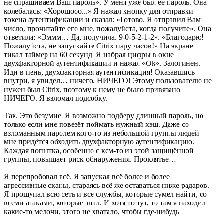
не спрашиваем Ваш пароль». У меня уже был её пароль. Она
колебалась: «Хорошооо...» Я нажал кнопку для отправки
токена аутентификации и сказал: «Готово. Я отправил Вам
число, прочитайте его мне, пожалуйста, когда получите». Она
ответила: «Эммм… Да, получила. 9-0-5-2-1-2». «Благодарю!
Пожалуйста, не запускайте Citrix пару часов!» На экране
тикал таймер на 60 секунд. Я набрал цифры в окне
двухфакторной аутентификации и нажал «Ok». Залогинен.
Иди в пень, двухфакторная аутентификация! Оказавшись
внутри, я увидел… ничего. НИЧЕГО! Этому пользователю не
нужен был Citrix, поэтому к нему не было привязано
НИЧЕГО. Я взломал подсобку.
Так. Это безумие. Я возможно подберу длинный пароль, но
только если мне повезёт поймать нужный хэш. Даже со
взломанным паролем кого-то из небольшой группы людей
мне придётся обходить двухфакторную аутентификацию.
Каждая попытка, особенно с кем-то из этой защищённой
группы, повышает риск обнаружения. Проклятье…
Я перепробовал всё. Я запускал всё более и более
агрессивные сканы, стараясь всё же оставаться ниже радаров.
Я прощупал всю сеть и все службы, которые сумел найти, со
всеми атаками, которые знал. И хотя то тут, то там я находил
какие-то мелочи, этого не хватало, чтобы где-нибудь