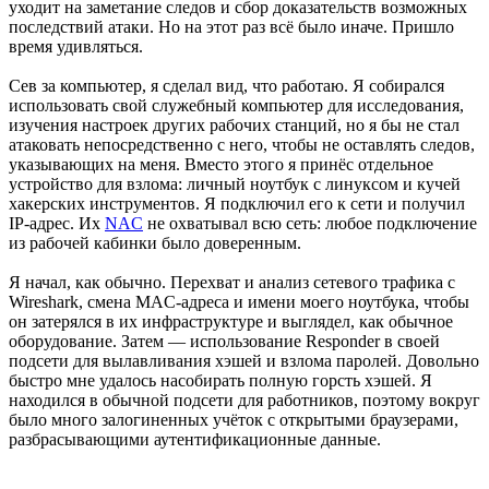
уходит на заметание следов и сбор доказательств возможных
последствий атаки. Но на этот раз всё было иначе. Пришло
время удивляться.
Сев за компьютер, я сделал вид, что работаю. Я собирался
использовать свой служебный компьютер для исследования,
изучения настроек других рабочих станций, но я бы не стал
атаковать непосредственно с него, чтобы не оставлять следов,
указывающих на меня. Вместо этого я принёс отдельное
устройство для взлома: личный ноутбук с линуксом и кучей
хакерских инструментов. Я подключил его к сети и получил
IP-адрес. Их
NAC
не охватывал всю сеть: любое подключение
из рабочей кабинки было доверенным.
Я начал, как обычно. Перехват и анализ сетевого трафика с
Wireshark, смена MAC-адреса и имени моего ноутбука, чтобы
он затерялся в их инфраструктуре и выглядел, как обычное
оборудование. Затем — использование Responder в своей
подсети для вылавливания хэшей и взлома паролей. Довольно
быстро мне удалось насобирать полную горсть хэшей. Я
находился в обычной подсети для работников, поэтому вокруг
было много залогиненных учёток с открытыми браузерами,
разбрасывающими аутентификационные данные.