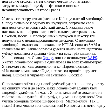
под своим столом. Затем я начал методично пытаться
загрузить каждый ноутбук с флешки в поисках
незашифрованного Святого Грааля.
У меня есть загрузочная флешка с Kali и утилитой samdump2.
Я подключаю её к одному из ноутбуков, загружаю его и
пытаюсь смонтировать жёсткий диск. С каждым разом
натыкаясь на шифрование, я всё сильнее расстраиваюсь.
Наконец, после 30 проверенных ноутбуков я нахожу три
полуживых с незашифрованными дисками. С помощью
samdump2 я вытаскиваю локальные NTLM-хэши из SAM и
сравниваю их. Таким образом удаётся найти нестандартную
учётку локального админа «ladm» на всех трёх машинах.
Хэши совпадают. Слава
Эриде
, они не используют
LAPS
.
Учётка локального админа одинаковая на всех компьютерах.
Я взломал этот хэш довольно легко. Пароль оказался
<Название компании><Год>, и этот год прошёл пару лет
назад. Ошибка в управлении активами. Обожаю.
Я попытался зайти под новой учёткой удалённо и получил ту
же ошибку, что и до этого. Даже локальному админу был
запрещён удалённый вход… Я попытался зайти локально на
собственный служебный ноутбук, и у меня получилось! Эта
учётка обходила полное шифрование! Мастер-ключ! Так…
тааак! Этим можно воспользоваться! Но потом я заметил одну