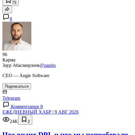
73
8
96
Карма
Заур Абасмирзоев
@zaurio
CEO — Angie Software
Подписаться
Telegram
Комментарии 8
ЕЖЕДНЕВНЫЙ ХАБР | 9 АВГ 2026
24K
2
Что видит DPI, и что мы попробовали