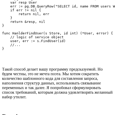
    var resp User

    err := pg.DB.QueryRow("SELECT id, name FROM users W
    if err != nil {

        return nil, err

    }

    return &resp, nil

}

func HanlderFindUser(s Store, id int) (*User, error) {

    // logic of service object

    user, err := s.FindUser(id)

    //...

}
Такой способ делает вашу программу предсказуемой. Но
будем честны, это не мечта поэта. Мы хотим сократить
количество шаблонного кода для составления запроса,
наполнения структур данных, использовать связывание
переменных и так далее. Я попробовал сформулировать
список требований, которым должна удовлетворять желанный
набор утилит.