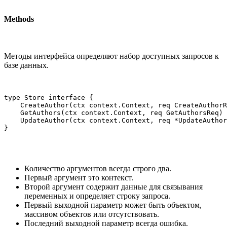
Methods
Методы интерфейса определяют набор доступных запросов к
базе данных.
type Store interface {

    CreateAuthor(ctx context.Context, req CreateAuthorR
    GetAuthors(ctx context.Context, req GetAuthorsReq) 
    UpdateAuthor(ctx context.Context, req *UpdateAuthor
}
Количество аргументов всегда строго два.
Первый аргумент это контекст.
Второй аргумент содержит данные для связывания
переменных и определяет строку запроса.
Первый выходной параметр может быть объектом,
массивом объектов или отсутствовать.
Последний выходной параметр всегда ошибка.