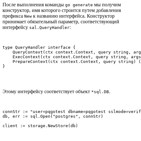
После выполнения команды
мы получим
go generate
конструктор, имя которого строится путем добавления
префикса
к названию интерфейса. Конструктор
New
принимает обязательный параметр, соответствующий
интерфейсу
:
sal.QueryHandler
type QueryHandler interface {

    QueryContext(ctx context.Context, query string, arg
    ExecContext(ctx context.Context, query string, args
    PrepareContext(ctx context.Context, query string) (
}
Этому интерфейсу соответствует объект
.
*sql.DB
connStr := "user=pqgotest dbname=pqgotest sslmode=verif
db, err := sql.Open("postgres", connStr)

client := storage.NewStore(db)