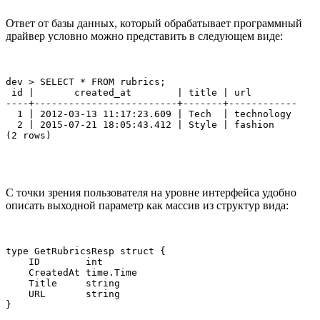
Ответ от базы данных, который обрабатывает программный
драйвер условно можно представить в следующем виде:
dev > SELECT * FROM rubrics;

 id |       created_at        | title | url

----+-------------------------+-------+------------

  1 | 2012-03-13 11:17:23.609 | Tech  | technology

  2 | 2015-07-21 18:05:43.412 | Style | fashion

(2 rows)
С точки зрения пользователя на уровне интерфейса удобно
описать выходной параметр как массив из структур вида:
type GetRubricsResp struct {

    ID        int

    CreatedAt time.Time

    Title     string

    URL       string

}