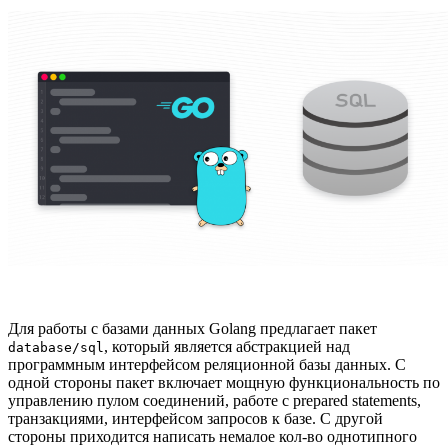
Для работы с базами данных Golang предлагает пакет
, который является абстракцией над
database/sql
программным интерфейсом реляционной базы данных. С
одной стороны пакет включает мощную функциональность по
управлению пулом соединений, работе с prepared statements,
транзакциями, интерфейсом запросов к базе. С другой
стороны приходится написать немалое кол-во однотипного