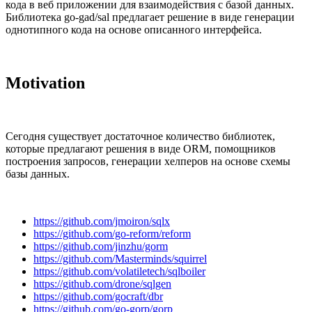
кода в веб приложении для взаимодействия с базой данных.
Библиотека go-gad/sal предлагает решение в виде генерации
однотипного кода на основе описанного интерфейса.
Motivation
Сегодня существует достаточное количество библиотек,
которые предлагают решения в виде ORM, помощников
построения запросов, генерации хелперов на основе схемы
базы данных.
https://github.com/jmoiron/sqlx
https://github.com/go-reform/reform
https://github.com/jinzhu/gorm
https://github.com/Masterminds/squirrel
https://github.com/volatiletech/sqlboiler
https://github.com/drone/sqlgen
https://github.com/gocraft/dbr
https://github.com/go-gorp/gorp