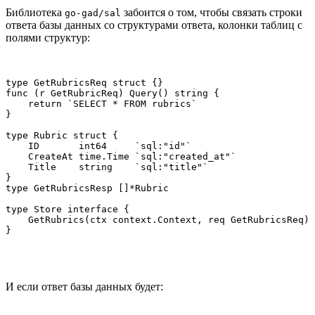
Библиотека
забоится о том, чтобы связать строки
go-gad/sal
ответа базы данных со структурами ответа, колонки таблиц с
полями структур:
type GetRubricsReq struct {}

func (r GetRubricReq) Query() string {

    return `SELECT * FROM rubrics`

}

type Rubric struct {

    ID       int64     `sql:"id"`

    CreateAt time.Time `sql:"created_at"`

    Title    string    `sql:"title"`

}

type GetRubricsResp []*Rubric

type Store interface {

    GetRubrics(ctx context.Context, req GetRubricsReq) 
}
И если ответ базы данных будет: