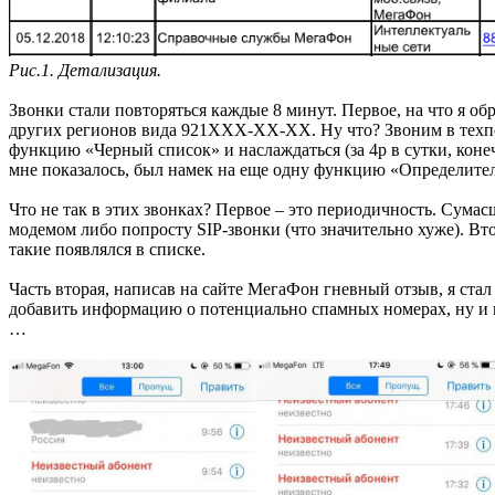
Рис.1. Детализация.
Звонки стали повторяться каждые 8 минут. Первое, на что я об
других регионов вида 921XXX-XX-XX. Ну что? Звоним в техпод
функцию «Черный список» и наслаждаться (за 4р в сутки, конеч
мне показалось, был намек на еще одну функцию «Определител
Что не так в этих звонках? Первое – это периодичность. Сумас
модемом либо попросту SIP-звонки (что значительно хуже). Втор
такие появлялся в списке.
Часть вторая, написав на сайте МегаФон гневный отзыв, я стал
добавить информацию о потенциально спамных номерах, ну и ко
…