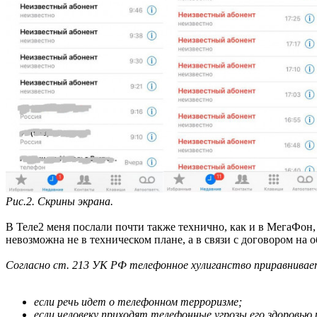
Рис.2. Скрины экрана.
В Теле2 меня послали почти также технично, как и в МегаФон,
невозможна не в техническом плане, а в связи с договором на 
Согласно ст. 213 УК РФ телефонное хулиганство приравниваетс
если речь идет о телефонном терроризме;
если человеку приходят телефонные угрозы его здоровью 