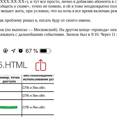
)ХХХ-ХХ-ХХ»), и тут все просто, лично я добавляю абонента в с
общить о спаме», точно не помню, и ей я тоже неоднократно пол
е мешает жить, при условии, что на ночь я все время включаю ре
ак проблему решал я, писать буду от своего имени.
нок (по выписке — Московский). На другом конце «провода» нек
связывать с дальнейшими событиями. Звонок был в 9:10. Через 1