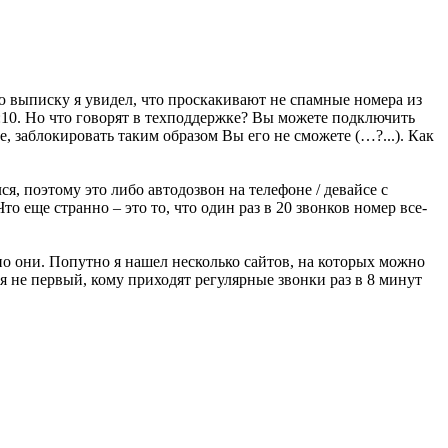
сю выписку я увидел, что проскакивают не спамные номера из
:10. Но что говорят в техподдержке? Вы можете подключить
е, заблокировать таким образом Вы его не сможете (…?...). Как
я, поэтому это либо автодозвон на телефоне / девайсе с
о еще странно – это то, что один раз в 20 звонков номер все-
нно они. Попутно я нашел несколько сайтов, на которых можно
 не первый, кому приходят регулярные звонки раз в 8 минут