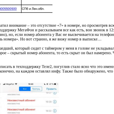
ратил внимание – это отсутствие «7» в номере, но просмотрев в
держку МегаФон и рассказываем все как есть, вон звонок в 12
но), но, если номер абонента у Вас не высвечивается на телефон
ь номера». Но вот странно, я же вижу номер в выписке…
шедший, который сидит с таймером у меня в голове не укладывалс
ое – скрытый номер абонента, то есть скрыт он был намерено. Чт
 писать в техподдержку Теле2, погуглив стало ясно что это име
нечно, на каждом оставлял инфу. Также было обнаружено, что я