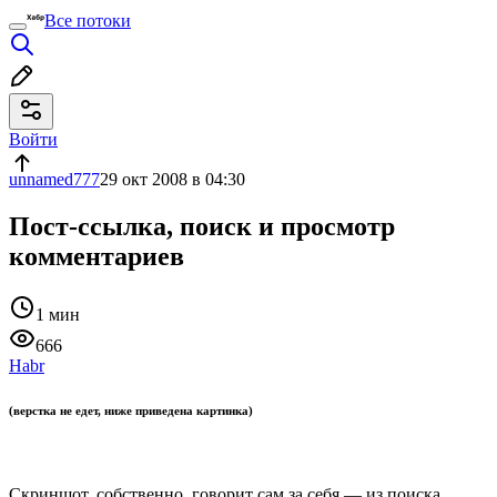
Все потоки
Войти
unnamed777
29 окт 2008 в 04:30
Пост-ссылка, поиск и просмотр
комментариев
1 мин
666
Habr
(верстка не едет, ниже приведена картинка)
Скриншот, собственно, говорит сам за себя — из поиска