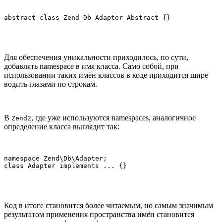
abstract class Zend_Db_Adapter_Abstract {}
Для обеспечения уникальности приходилось, по сути,
добавлять namespace в имя класса. Само собой, при
использовании таких имён классов в коде приходится шире
водить глазами по строкам.
В
, где уже используются namespaces, аналогичное
Zend2
определение класса выглядит так:
namespace Zend\Db\Adapter;

class Adapter implements ... {}
Код в итоге становится более читаемым, но самым значимым
результатом применения пространства имён становится