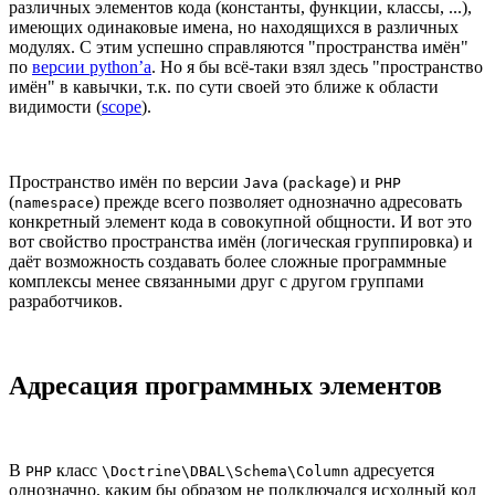
различных элементов кода (константы, функции, классы, ...),
имеющих одинаковые имена, но находящихся в различных
модулях. С этим успешно справляются "пространства имён"
по
версии python’а
. Но я бы всё-таки взял здесь "пространство
имён" в кавычки, т.к. по сути своей это ближе к области
видимости (
scope
).
Пространство имён по версии
(
) и
Java
package
PHP
(
) прежде всего позволяет однозначно адресовать
namespace
конкретный элемент кода в совокупной общности. И вот это
вот свойство пространства имён (логическая группировка) и
даёт возможность создавать более сложные программные
комплексы менее связанными друг с другом группами
разработчиков.
Адресация программных элементов
В
класс
адресуется
PHP
\Doctrine\DBAL\Schema\Column
однозначно, каким бы образом не подключался исходный код