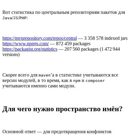
Вот статистика по центральным репозиториям пакетов для
/
/
:
Java
JS
PHP
https://mvnrepository.com/repos/central
— 3 358 578 indexed jars
https://www.npmjs.com/
— 872 459 packages
https://packagist.org/statistics
— 207 560 packages (1 472 944
versions)
Скорее всего для
’а в статистике учитываются все
maven
версии модулей, в то время, как в
и
npm
composer
учитываются именно сами модули.
Для чего нужно пространство имён?
Основной ответ — для предотвращения конфликтов