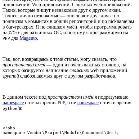
приложений. Web-приложений. Сложных web-приложений.
Таких, которые пишут незнакомые друг с другом люди.
Точнее, лично незнакомые — они знают друг друга по
подписям в коммитах в общий репозиторий и по nickname’ам
в баг-трекерах. Я не слишком умён, чтобы программировать
на
/
для различных ОС, и поэтому я программирую на
С
С++
для
Magento
.
PHP
Так, вот, возвращаясь к теме статьи, могу сказать, что
пространство имён
— один из очень важных столпов, на
которых базируется написание
сложных
web-приложений
группой
слабознакомых друг с другом разработчиков.
В данном тексте под
пространством имён
я подразумеваю
namespace
с точки зрения
, а не
namespace
с точки зрения
PHP
’а:
python
<?php

namespace Vendor\Project\Module\Component\Unit;