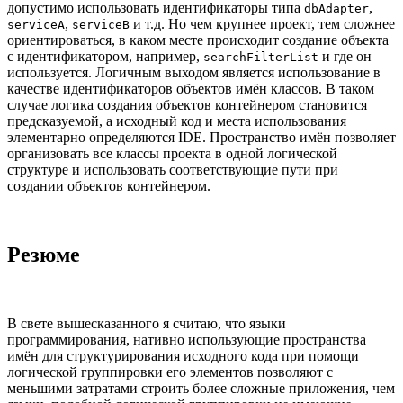
допустимо использовать идентификаторы типа
,
dbAdapter
,
и т.д. Но чем крупнее проект, тем сложнее
serviceA
serviceB
ориентироваться, в каком месте происходит создание объекта
с идентификатором, например,
и где он
searchFilterList
используется. Логичным выходом является использование в
качестве идентификаторов объектов имён классов. В таком
случае логика создания объектов контейнером становится
предсказуемой, а исходный код и места использования
элементарно определяются IDE. Пространство имён позволяет
организовать все классы проекта в одной логической
структуре и использовать соответствующие пути при
создании объектов контейнером.
Резюме
В свете вышесказанного я считаю, что языки
программирования, нативно использующие пространства
имён для структурирования исходного кода при помощи
логической группировки его элементов позволяют с
меньшими затратами строить более сложные приложения, чем