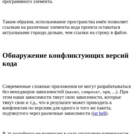
программного элемента.
Таким образом, использование пространства имён позволяет
ссылкам на различные элементы кода проекта оставаться
актуальными гораздо дольше, чем ссылки на строку в файле.
Обнаружение конфликтующих версий
кода
Современные сложные приложения не могут разрабатываться
без менеджеров зависимостей (
,
,
, ...). При
maven
composer
npm
этом наши зависимости тянут свои зависимости, которые
тянут свои и т.д., что в результате может приводить к
конфликтам по версиям для одного и того же пакета,
подтянутого через различные зависимости (
jar hell
).
В
подобного не возникает в силу отсутствия namespace’ов.
JS