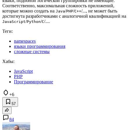
языки, подобной логической группировки не имеющие.
Соответственно, максимальная сложность приложений,
которые можно создать на
/
/
/..., не может быть
Java
PHP
C++
достигнута разработчиками с аналогичной квалификацией на
/
/
/....
JavaScript
Python
C
Теги:
namespaces
языки программирования
сложные системы
Хабы:
JavaScript
PHP
Программирование
+6
57
84