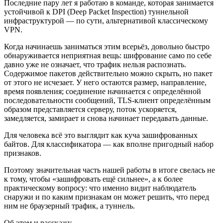
Последние пару лет я работаю в команде, которая занимается
устойчивой к DPI (Deep Packet Inspection) туннельной
инфраструктурой — по сути, альтернативой классическому
VPN.
Когда начинаешь заниматься этим всерьёз, довольно быстро
обнаруживается неприятная вещь: шифрование само по себе
давно уже не означает, что трафик нельзя распознать.
Содержимое пакетов действительно можно скрыть, но пакет
от этого не исчезает. У него остаются размер, направление,
время появления; соединение начинается с определённой
последовательности сообщений, TLS-клиент определённым
образом представляется серверу, поток ускоряется,
замедляется, замирает и снова начинает передавать данные.
Для человека всё это выглядит как куча зашифрованных
байтов. Для классификатора — как вполне пригодный набор
признаков.
Поэтому значительная часть нашей работы в итоге свелась не
к тому, чтобы «зашифровать ещё сильнее», а к более
практическому вопросу: что именно видит наблюдатель
снаружи и по каким признакам он может решить, что перед
ним не браузерный трафик, а туннель.
Об этом и расскажу.