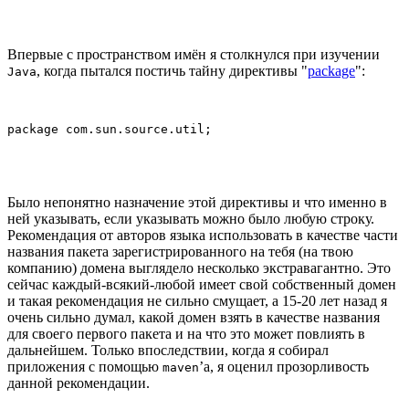
Впервые с пространством имён я столкнулся при изучении
, когда пытался постичь тайну директивы "
package
":
Java
package com.sun.source.util;
Было непонятно назначение этой директивы и что именно в
ней указывать, если указывать можно было любую строку.
Рекомендация от авторов языка использовать в качестве части
названия пакета зарегистрированного на тебя (на твою
компанию) домена выглядело несколько экстравагантно. Это
сейчас каждый-всякий-любой имеет свой собственный домен
и такая рекомендация не сильно смущает, а 15-20 лет назад я
очень сильно думал, какой домен взять в качестве названия
для своего первого пакета и на что это может повлиять в
дальнейшем. Только впоследствии, когда я собирал
приложения с помощью
’а, я оценил прозорливость
maven
данной рекомендации.