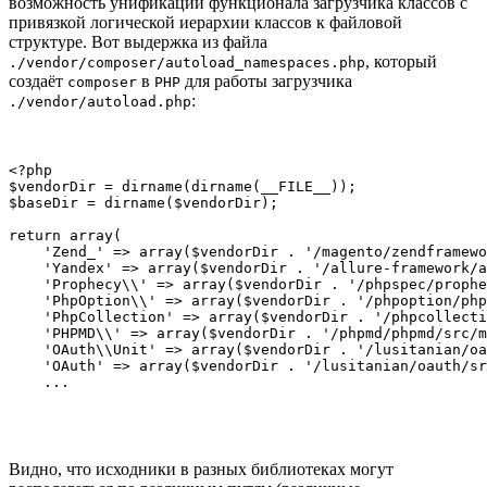
возможность унификации функционала загрузчика классов с
привязкой логической иерархии классов к файловой
структуре. Вот выдержка из файла
, который
./vendor/composer/autoload_namespaces.php
создаёт
в
для работы загрузчика
composer
PHP
:
./vendor/autoload.php
<?php

$vendorDir = dirname(dirname(__FILE__));

$baseDir = dirname($vendorDir);

return array(

    'Zend_' => array($vendorDir . '/magento/zendframewo
    'Yandex' => array($vendorDir . '/allure-framework/a
    'Prophecy\\' => array($vendorDir . '/phpspec/prophe
    'PhpOption\\' => array($vendorDir . '/phpoption/php
    'PhpCollection' => array($vendorDir . '/phpcollecti
    'PHPMD\\' => array($vendorDir . '/phpmd/phpmd/src/m
    'OAuth\\Unit' => array($vendorDir . '/lusitanian/oa
    'OAuth' => array($vendorDir . '/lusitanian/oauth/sr
    ...
Видно, что исходники в разных библиотеках могут