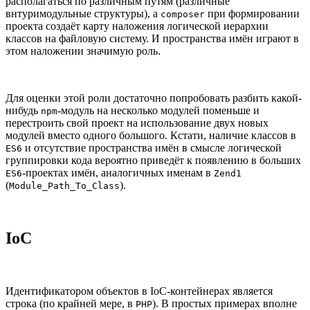
располагаться по различным путям (различные
внтуримодульные структуры), а
при формировании
composer
проекта создаёт карту наложения логической иерархии
классов на файловую систему. И пространства имён играют в
этом наложении значимую роль.
Для оценки этой роли достаточно попробовать разбить какой-
нибудь
-модуль на несколько модулей поменьше и
npm
перестроить свой проект на использование двух новых
модулей вместо одного большого. Кстати, наличие классов в
и отсутствие пространства имён в смысле логической
ES6
группировки кода вероятно приведёт к появлению в больших
-проектах имён, аналогичных именам в
ES6
Zend1
(
).
Module_Path_To_Class
IoC
Идентификатором объектов в IoC-контейнерах является
строка (по крайней мере, в
). В простых примерах вполне
PHP