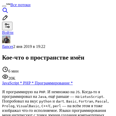
Все потоки
Войти
flancer
2 янв 2019 в 19:22
Кое-что о пространстве имён
6 мин
20K
JavaScript
*
PHP
*
Программирование
*
Я программирую на
. И немножко на
. Когда-то я
PHP
JS
программировал на
, ещё раньше — на
.
Java
LotusScript
Попробовал на вкус
и
.
,
,
,
python
dart
Basic
Fortran
Pascal
,
,
/
,
— на всём этом я тоже
Prolog
VisualBasic
С++
С
perl
изображал что-то исполняемое. Языки программирования
меня интересуют с точки зрения создания компьютерных