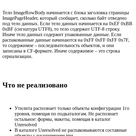
Тело ImageRowBody начинается с блока заголовка страницы
ImagePageHeader, который сообщает, сколько байт отведено
под тело данных. Если тело данных начинается на 0xEF 0xBB
0xBF (сигнатура UTF8), то тело содержит UTF-8 строку.
Иначе тело данных содержит упакованные данные. Если
распакованные данные начинаются на 0xFF 0xFF 0xFF 0x7F,
то содержимое – последовательность объектов, и они
записаны в CF-формате. Иначе содержимое – это строка
сериализации.
Что не реализовано
Утилита распознает только объекты конфигурации 1го
уровня, помещая по подкаталогам. Не распознает
остальное: формы, макеты, помещая в каталог
Unresolved
В каталоге Unresolved не распаковываются составные
объекты с расширением img