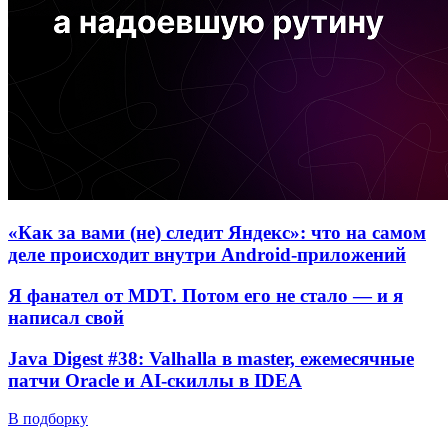
«Как за вами (не) следит Яндекс»: что на самом
деле происходит внутри Android-приложений
Я фанател от MDT. Потом его не стало — и я
написал свой
Java Digest #38: Valhalla в master, ежемесячные
патчи Oracle и AI-скиллы в IDEA
В подборку