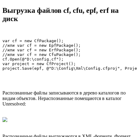
Выгрузка файлов cf, cfu, epf, erf на
диск
var cf = new CfPackage();

//или var cf = new EpfPackage();

//или var cf = new ErfPackage();

//или var cf = new CfuPackage();

cf.Open(@"D:\config.cf");

var project = new CfProject();

Распознанные файлы записываются в дерево каталогов по
видам объектов. Нераспознанные помещаются в каталог
Unresolved:
Распознанные файлы выгружаются в XML-формате. Формат