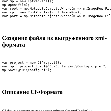
var mp = new EpfPackage();

mp.Open(file);

var root = mp.MetadataObjects.Where(m => m.ImageRow.Fil
var rp = new RootPointer(root.ImageRow);

Создание файла из выгруженного xml-
формата
var project = new CfProject();

var mp = project.Load(@"D:\Config\Xml\Config.cfproj");

Описание Cf-Формата
Cf-файл состоит из заголовка образа (ImageHeader) и