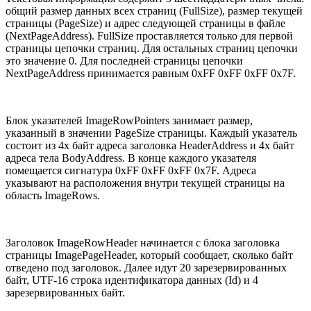
общий размер данных всех страниц (FullSize), размер текущей
страницы (PageSize) и адрес следующей страницы в файле
(NextPageAddress). FullSize проставляется только для первой
страницы цепочки страниц. Для остальных страниц цепочки
это значение 0. Для последней страницы цепочки
NextPageAddress принимается равным 0xFF 0xFF 0xFF 0x7F.
Блок указателей ImageRowPointers занимает размер,
указанный в значении PageSize страницы. Каждый указатель
состоит из 4х байт адреса заголовка HeaderAddress и 4х байт
адреса тела BodyAddress. В конце каждого указателя
помещается сигнатура 0xFF 0xFF 0xFF 0x7F. Адреса
указывают на расположения внутри текущей страницы на
область ImageRows.
Заголовок ImageRowHeader начинается с блока заголовка
страницы ImagePageHeader, который сообщает, сколько байт
отведено под заголовок. Далее идут 20 зарезервированных
байт, UTF-16 строка идентификатора данных (Id) и 4
зарезервированных байт.