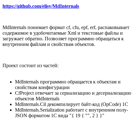
https://github.com/elisy/MdInternals
MdInternals понимает формат cf, cfu, epf, erf, распаковывает
содержимое в удобочитаемые Xml и текстовые файлы и
загружает обратно. Позволяет программно обращаться к
внутренним файлам и свойствам объектов.
Проект состоит из частей:
MdInternals программно обращается к объектам и
свойствам конфигурации
CfProject отвечает за сериализацию и десериализацию
объектов MdInternals
MdInternals.Cil декомпилирует байт-код (OpCode) 1С
MdInternals.Serialization работает с внутренним полу-
JSON форматом 1С вида "{ 19 { "", 2 } }"