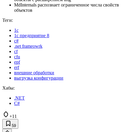
MdInternals распознает ограниченное числа свойств
объектов
Теги:
1с
1с предприятие 8
c#
.net frameowrk
cf
cfu
epf
erf
внешние обработки
выгрузка конфигурации
Хабы:
.NET
C#
+11
59