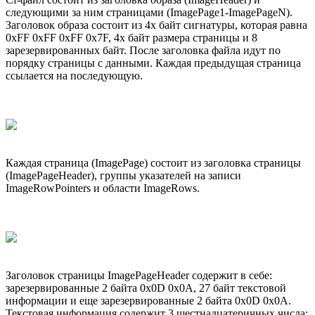
следующими за ним страницами (ImagePage1-ImagePageN).
Заголовок образа состоит из 4х байт сигнатуры, которая равна
0xFF 0xFF 0xFF 0x7F, 4х байт размера страницы и 8
зарезервированных байт. После заголовка файла идут по
порядку страницы с данными. Каждая предыдущая страница
ссылается на последующую.
Каждая страница (ImagePage) состоит из заголовка страницы
(ImagePageHeader), группы указателей на записи
ImageRowPointers и области ImageRows.
Заголовок страницы ImagePageHeader содержит в себе:
зарезервированные 2 байта 0x0D 0x0A, 27 байт текстовой
информации и еще зарезервированные 2 байта 0x0D 0x0A.
Текстовая информация содержит 3 шестнадцатеричных числа: