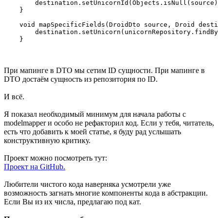
        destination.setUnicornId(Objects.isNull(source)
    }

    void mapSpecificFields(DroidDto source, Droid desti
        destination.setUnicorn(unicornRepository.findBy
    }
При мапинге в DTO мы сетим ID сущности. При мапинге в
DTO достаём сущность из репозитория по ID.
И всё.
Я показал необходимый минимум для начала работы с
modelmapper и особо не рефакторил код. Если у тебя, читатель,
есть что добавить к моей статье, я буду рад услышать
конструктивную критику.
Проект можно посмотреть тут:
Проект на GitHub.
Любители чистого кода наверняка усмотрели уже
возможность загнать многие компоненты кода в абстракции.
Если Вы из их числа, предлагаю под кат.