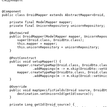
@Component

public class DroidMapper extends AbstractMapper<Droid, 
    private final ModelMapper mapper;

    private final UnicornRepository unicornRepository;

    @Autowired

    public DroidMapper(ModelMapper mapper, UnicornRepos
        super(Droid.class, DroidDto.class);

        this.mapper = mapper;

        this.unicornRepository = unicornRepository;

    }

    @PostConstruct

    public void setupMapper() {

        mapper.createTypeMap(Droid.class, DroidDto.clas
                .addMappings(m -> m.skip(DroidDto::setU
        mapper.createTypeMap(DroidDto.class, Droid.clas
                .addMappings(m -> m.skip(Droid::setUnic
    }

    @Override

    public void mapSpecificFields(Droid source, DroidDt
        destination.setUnicornId(getId(source));

    }

    private Long getId(Droid source) {
