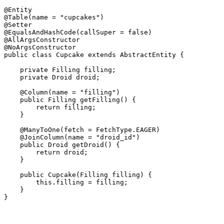
@Entity

@Table(name = "cupcakes")

@Setter

@EqualsAndHashCode(callSuper = false)

@AllArgsConstructor

@NoArgsConstructor

public class Cupcake extends AbstractEntity {

    private Filling filling;

    private Droid droid;

    @Column(name = "filling")

    public Filling getFilling() {

        return filling;

    }

    @ManyToOne(fetch = FetchType.EAGER)

    @JoinColumn(name = "droid_id")

    public Droid getDroid() {

        return droid;

    }

    public Cupcake(Filling filling) {

        this.filling = filling;

    }

}