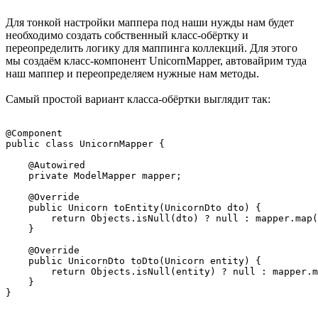
Для тонкой настройки маппера под наши нужды нам будет
необходимо создать собственный класс-обёртку и
переопределить логику для маппинга коллекций. Для этого
мы создаём класс-компонент UnicornMapper, автовайрим туда
наш маппер и переопределяем нужные нам методы.
Самый простой вариант класса-обёртки выглядит так:
@Component

public class UnicornMapper {

    @Autowired

    private ModelMapper mapper;

    @Override

    public Unicorn toEntity(UnicornDto dto) {

        return Objects.isNull(dto) ? null : mapper.map(
    }

    @Override

    public UnicornDto toDto(Unicorn entity) {

        return Objects.isNull(entity) ? null : mapper.m
    }

}