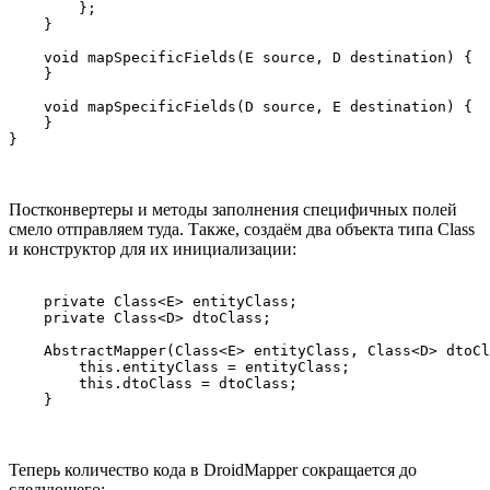
        };

    }

    void mapSpecificFields(E source, D destination) {

    }

    void mapSpecificFields(D source, E destination) {

    }

}
Постконвертеры и методы заполнения специфичных полей
смело отправляем туда. Также, создаём два объекта типа Class
и конструктор для их инициализации:
    private Class<E> entityClass;

    private Class<D> dtoClass;

    AbstractMapper(Class<E> entityClass, Class<D> dtoCl
        this.entityClass = entityClass;

        this.dtoClass = dtoClass;

    }
Теперь количество кода в DroidMapper сокращается до
следующего: