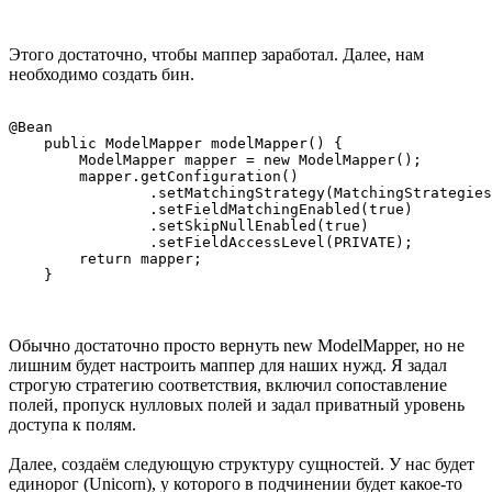
Этого достаточно, чтобы маппер заработал. Далее, нам
необходимо создать бин.
@Bean

    public ModelMapper modelMapper() {

        ModelMapper mapper = new ModelMapper();

        mapper.getConfiguration()

                .setMatchingStrategy(MatchingStrategies
                .setFieldMatchingEnabled(true)

                .setSkipNullEnabled(true)

                .setFieldAccessLevel(PRIVATE);

        return mapper;

    }
Обычно достаточно просто вернуть new ModelMapper, но не
лишним будет настроить маппер для наших нужд. Я задал
строгую стратегию соответствия, включил сопоставление
полей, пропуск нулловых полей и задал приватный уровень
доступа к полям.
Далее, создаём следующую структуру сущностей. У нас будет
единорог (Unicorn), у которого в подчинении будет какое-то