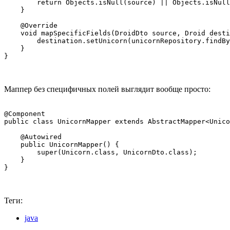
        return Objects.isNull(source) || Objects.isNull
    }

    @Override

    void mapSpecificFields(DroidDto source, Droid desti
        destination.setUnicorn(unicornRepository.findBy
    }

}
Маппер без специфичных полей выглядит вообще просто:
@Component

public class UnicornMapper extends AbstractMapper<Unico
    @Autowired

    public UnicornMapper() {

        super(Unicorn.class, UnicornDto.class);

    }

}
Теги:
java