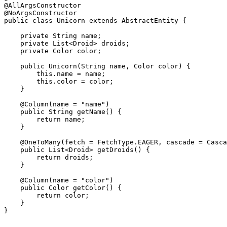
@AllArgsConstructor

@NoArgsConstructor

public class Unicorn extends AbstractEntity {

    private String name;

    private List<Droid> droids;

    private Color color;

    public Unicorn(String name, Color color) {

        this.name = name;

        this.color = color;

    }

    @Column(name = "name")

    public String getName() {

        return name;

    }

    @OneToMany(fetch = FetchType.EAGER, cascade = Casca
    public List<Droid> getDroids() {

        return droids;

    }

    @Column(name = "color")

    public Color getColor() {

        return color;

    }

}