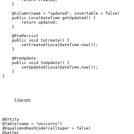
    }

    @Column(name = "updated", insertable = false)

    public LocalDateTime getUpdated() {

        return updated;

    }

    @PrePersist

    public void toCreate() {

        setCreated(LocalDateTime.now());

    }

    @PreUpdate

    public void toUpdate() {

        setUpdated(LocalDateTime.now());

    }

}
Unicorn:
@Entity

@Table(name = "unicorns")

@EqualsAndHashCode(callSuper = false)

@Setter
