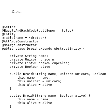
Droid:
@Setter

@EqualsAndHashCode(callSuper = false)

@Entity

@Table(name = "droids")

@AllArgsConstructor

@NoArgsConstructor

public class Droid extends AbstractEntity {

    private String name;

    private Unicorn unicorn;

    private List<Cupcake> cupcakes;

    private Boolean alive;

    public Droid(String name, Unicorn unicorn, Boolean 
        this.name = name;

        this.unicorn = unicorn;

        this.alive = alive;

    }

    public Droid(String name, Boolean alive) {

        this.name = name;

        this.alive = alive;

    }
