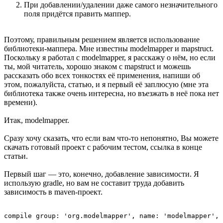
При добавлении/удалении даже самого незначительного
поля придётся править маппер.
Поэтому, правильным решением является использование
библиотеки-маппера. Мне известны modelmapper и mapstruct.
Поскольку я работал с modelmapper, я расскажу о нём, но если
ты, мой читатель, хорошо знаком с mapstruct и можешь
рассказать обо всех тонкостях её применения, напиши об
этом, пожалуйста, статью, и я первый её заплюсую (мне эта
библиотека также очень интересна, но въезжать в неё пока нет
времени).
Итак, modelmapper.
Сразу хочу сказать, что если вам что-то непонятно, Вы можете
скачать готовый проект с рабочим тестом, ссылка в конце
статьи.
Первый шаг — это, конечно, добавление зависимости. Я
использую gradle, но вам не составит труда добавить
зависимость в maven-проект.
compile group: 'org.modelmapper', name: 'modelmapper', 