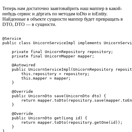
Теперь нам достаточно заавтовайрить наш маппер в какой-
нибудь сервис и дёргать по методам toDto и toEntity.
Найденные в объекте сущности маппер будет превращать в
DTO, DTO — в сущности.
@Service

public class UnicornServiceImpl implements UnicornServi
    private final UnicornRepository repository;

    private final UnicornMapper mapper;

    @Autowired

    public UnicornServiceImpl(UnicornRepository reposit
        this.repository = repository;

        this.mapper = mapper;

    }

    @Override

    public UnicornDto save(UnicornDto dto) {

        return mapper.toDto(repository.save(mapper.toEn
    }

    @Override

    public UnicornDto get(Long id) {

        return mapper.toDto(repository.getOne(id));

    }

}