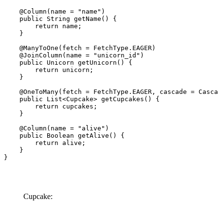
    @Column(name = "name")

    public String getName() {

        return name;

    }

    @ManyToOne(fetch = FetchType.EAGER)

    @JoinColumn(name = "unicorn_id")

    public Unicorn getUnicorn() {

        return unicorn;

    }

    @OneToMany(fetch = FetchType.EAGER, cascade = Casca
    public List<Cupcake> getCupcakes() {

        return cupcakes;

    }

    @Column(name = "alive")

    public Boolean getAlive() {

        return alive;

    }

}
Cupcake: