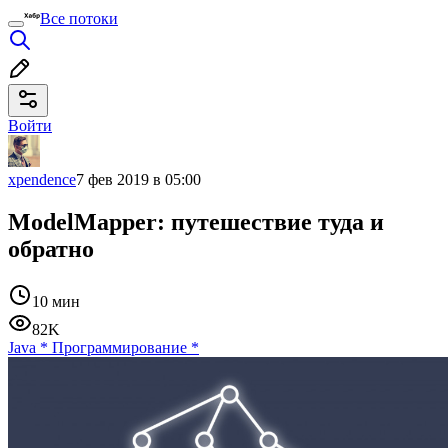
Все потоки
Войти
xpendence
7 фев 2019 в 05:00
ModelMapper: путешествие туда и
обратно
10 мин
82K
Java
*
Программирование
*