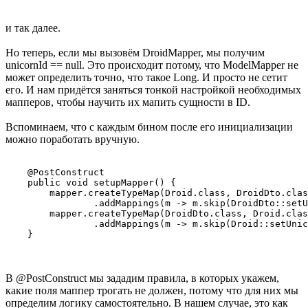
и так далее.
Но теперь, если мы вызовём DroidMapper, мы получим
unicornId == null. Это происходит потому, что ModelMapper не
может определить точно, что такое Long. И просто не сетит
его. И нам придётся заняться тонкой настройкой необходимых
мапперов, чтобы научить их мапить сущности в ID.
Вспоминаем, что с каждым бином после его инициализации
можно поработать вручную.
    @PostConstruct

    public void setupMapper() {

        mapper.createTypeMap(Droid.class, DroidDto.clas
                .addMappings(m -> m.skip(DroidDto::setU
        mapper.createTypeMap(DroidDto.class, Droid.clas
                .addMappings(m -> m.skip(Droid::setUnic
    }
В @PostConstruct мы зададим правила, в которых укажем,
какие поля маппер трогать не должен, потому что для них мы
определим логику самостоятельно. В нашем случае, это как