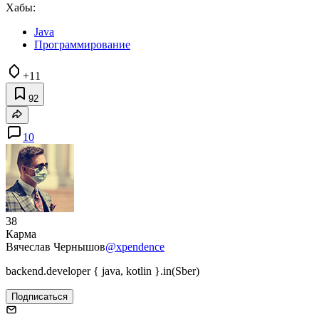
Хабы:
Java
Программирование
+11
92
10
38
Карма
Вячеслав Чернышов
@xpendence
backend.developer { java, kotlin }.in(Sber)
Подписаться