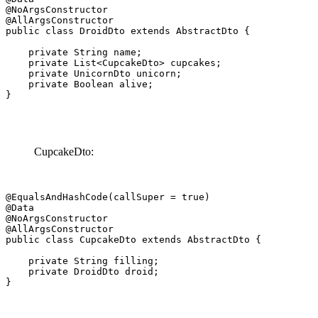
@NoArgsConstructor

@AllArgsConstructor

public class DroidDto extends AbstractDto {

    private String name;

    private List<CupcakeDto> cupcakes;

    private UnicornDto unicorn;

    private Boolean alive;

}
CupcakeDto:
@EqualsAndHashCode(callSuper = true)

@Data

@NoArgsConstructor

@AllArgsConstructor

public class CupcakeDto extends AbstractDto {

    private String filling;

    private DroidDto droid;

}