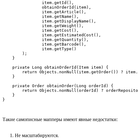
                item.getId(),

                obtainOrderId(item),

                item.getArticle(),

                item.getName(),

                item.getDisplayName(),

                item.getWeight(),

                item.getCost(),

                item.getEstimatedCost(),

                item.getQuantity(),

                item.getBarcode(),

                item.getType()

        );

    }

    private Long obtainOrderId(Item item) {

        return Objects.nonNull(item.getOrder()) ? item.
    }

    private Order obtainOrder(Long orderId) {

        return Objects.nonNull(orderId) ? orderReposito
    }

}
Такие самописные мапперы имеют явные недостатки:
Не масштабируются.