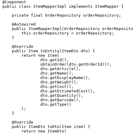
@Component

public class ItemMapperImpl implements ItemMapper {

    private final OrderRepository orderRepository;

    @Autowired

    public ItemMapperImpl(OrderRepository orderReposito
        this.orderRepository = orderRepository;

    }

    @Override

    public Item toEntity(ItemDto dto) {

        return new Item(

                dto.getId(),

                obtainOrder(dto.getOrderId()),

                dto.getArticle(),

                dto.getName(),

                dto.getDisplayName(),

                dto.getWeight(),

                dto.getCost(),

                dto.getEstimatedCost(),

                dto.getQuantity(),

                dto.getBarcode(),

                dto.getType()

        );

    }

    @Override

    public ItemDto toDto(Item item) {

        return new ItemDto(
