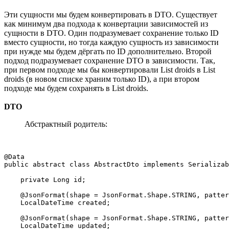
Эти сущности мы будем конвертировать в DTO. Существует
как минимум два подхода к конвертации зависимостей из
сущности в DTO. Один подразумевает сохранение только ID
вместо сущности, но тогда каждую сущность из зависимости
при нужде мы будем дёргать по ID дополнительно. Второй
подход подразумевает сохранение DTO в зависимости. Так,
при первом подходе мы бы конвертировали List droids в List
droids (в новом списке храним только ID), а при втором
подходе мы будем сохранять в List droids.
DTO
Абстрактный родитель:
@Data

public abstract class AbstractDto implements Serializab
    private Long id;

    @JsonFormat(shape = JsonFormat.Shape.STRING, patter
    LocalDateTime created;

    @JsonFormat(shape = JsonFormat.Shape.STRING, patter
    LocalDateTime updated;
