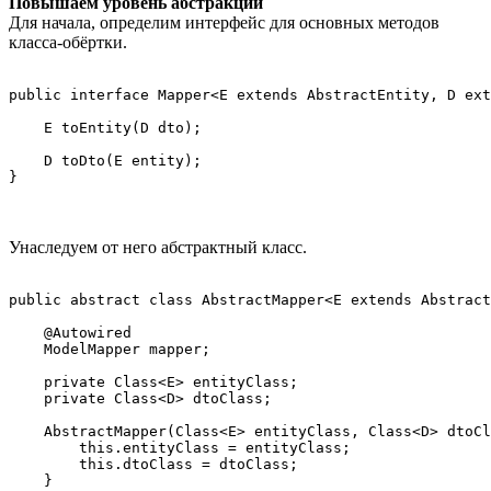
Повышаем уровень абстракции
Для начала, определим интерфейс для основных методов
класса-обёртки.
public interface Mapper<E extends AbstractEntity, D ext
    E toEntity(D dto);

    D toDto(E entity);

}
Унаследуем от него абстрактный класс.
public abstract class AbstractMapper<E extends Abstract
    @Autowired

    ModelMapper mapper;

    private Class<E> entityClass;

    private Class<D> dtoClass;

    AbstractMapper(Class<E> entityClass, Class<D> dtoCl
        this.entityClass = entityClass;

        this.dtoClass = dtoClass;

    }
