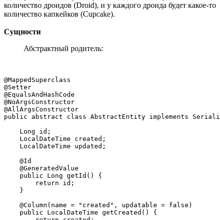
количество дроидов (Droid), и у каждого дроида будет какое-то
количество капкейков (Cupcake).
Сущности
Абстрактный родитель:
@MappedSuperclass

@Setter

@EqualsAndHashCode

@NoArgsConstructor

@AllArgsConstructor

public abstract class AbstractEntity implements Seriali
    Long id;

    LocalDateTime created;

    LocalDateTime updated;

    @Id

    @GeneratedValue

    public Long getId() {

        return id;

    }

    @Column(name = "created", updatable = false)

    public LocalDateTime getCreated() {

        return created;
