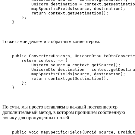
            Unicorn destination = context.getDestinatio
            mapSpecificFields(source, destination);

            return context.getDestination();

        };

    }
То же самое делаем и с обратным конвертером:
    public Converter<Unicorn, UnicornDto> toDtoConverte
        return context -> {

            Unicorn source = context.getSource();

            UnicornDto destination = context.getDestina
            mapSpecificFields(source, destination);

            return context.getDestination();

        };

    }
По сути, мы просто вставляем в каждый постконвертер
дополнительный метод, в котором пропишем собственную
логику для пропущенных полей.
    public void mapSpecificFields(Droid source, DroidDt