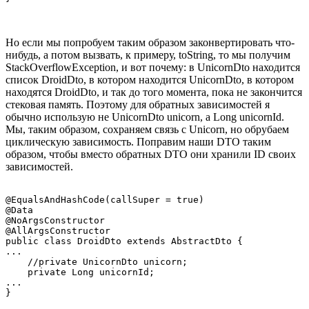
Но если мы попробуем таким образом законвертировать что-
нибудь, а потом вызвать, к примеру, toString, то мы получим
StackOverflowException, и вот почему: в UnicornDto находится
список DroidDto, в котором находится UnicornDto, в котором
находятся DroidDto, и так до того момента, пока не закончится
стековая память. Поэтому для обратных зависимостей я
обычно использую не UnicornDto unicorn, а Long unicornId.
Мы, таким образом, сохраняем связь с Unicorn, но обрубаем
циклическую зависимость. Поправим наши DTO таким
образом, чтобы вместо обратных DTO они хранили ID своих
зависимостей.
@EqualsAndHashCode(callSuper = true)

@Data

@NoArgsConstructor

@AllArgsConstructor

public class DroidDto extends AbstractDto {

...

    //private UnicornDto unicorn;

    private Long unicornId;

...

}