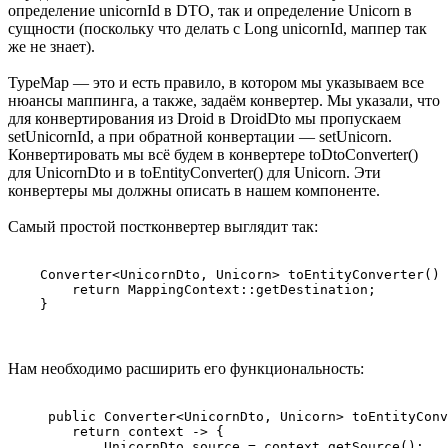
определение unicornId в DTO, так и определение Unicorn в
сущности (поскольку что делать с Long unicornId, маппер так
же не знает).
TypeMap — это и есть правило, в котором мы указываем все
нюансы маппинга, а также, задаём конвертер. Мы указали, что
для конвертирования из Droid в DroidDto мы пропускаем
setUnicornId, а при обратной конвертации — setUnicorn.
Конвертировать мы всё будем в конвертере toDtoConverter()
для UnicornDto и в toEntityConverter() для Unicorn. Эти
конвертеры мы должны описать в нашем компоненте.
Самый простой постконвертер выглядит так:
    Converter<UnicornDto, Unicorn> toEntityConverter() 
        return MappingContext::getDestination;

    }
Нам необходимо расширить его функциональность:
     public Converter<UnicornDto, Unicorn> toEntityConv
        return context -> {

            UnicornDto source = context.getSource();
