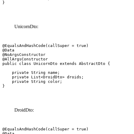
}
UnicornDto:
@EqualsAndHashCode(callSuper = true)

@Data

@NoArgsConstructor

@AllArgsConstructor

public class UnicornDto extends AbstractDto {

    private String name;

    private List<DroidDto> droids;

    private String color;

}
DroidDto:
@EqualsAndHashCode(callSuper = true)

@Data
