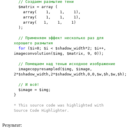
// Создаем размытие тени
$matrix = array (
array( 1, 1, 1),
array( 1, 1, 1),
array( 1, 1, 1)
);
// Применяем эффект несколько раз для
хорошего размытия
for
($i=0; $i < $shadow_width*2; $i++,
imageconvolution($img, $matrix, 9, 0));
// Помещаем над тенью исходное изображение
imagecopyresampled($img, $image,
2*$shadow_width,2*$shadow_width,0,0,$w,$h,$w,$h);
// И всё!
$image = $img;
}
* This source code was highlighted with
Source Code Highlighter
.
Результат: