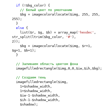
if
(!$bg_color) {
// Белый цвет по умолчанию
$bg = imagecolorallocate($img, 255, 255,
255);
}
else
{
list($r, $g, $b) = array_map(
'hexdec'
,
str_split(ltrim($bg_color,
'#'
),
2));
$bg = imagecolorallocate($img, $r+1,
$g+1, $b+1);
}
// Заливаем область цветом фона
imagefilledrectangle($img,0,0,$iw,$ih,$bg);
// Создаем тень
imagefilledrectangle($img,
1+$shadow_width,
1+$shadow_width,
$iw-1-$shadow_width,
$ih-1-$shadow_width,
$shadow);