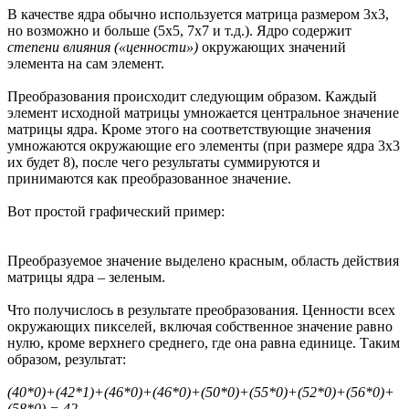
В качестве ядра обычно используется матрица размером 3x3,
но возможно и больше (5x5, 7x7 и т.д.). Ядро содержит
степени влияния («ценности»)
окружающих значений
элемента на сам элемент.
Преобразования происходит следующим образом. Каждый
элемент исходной матрицы умножается центральное значение
матрицы ядра. Кроме этого на соответствующие значения
умножаются окружающие его элементы (при размере ядра 3x3
их будет 8), после чего результаты суммируются и
принимаются как преобразованное значение.
Вот простой графический пример:
Преобразуемое значение выделено красным, область действия
матрицы ядра – зеленым.
Что получислось в результате преобразования. Ценности всех
окружающих пикселей, включая собственное значение равно
нулю, кроме верхнего среднего, где она равна единице. Таким
образом, результат:
(40*0)+(42*1)+(46*0)+(46*0)+(50*0)+(55*0)+(52*0)+(56*0)+
(58*0) = 42