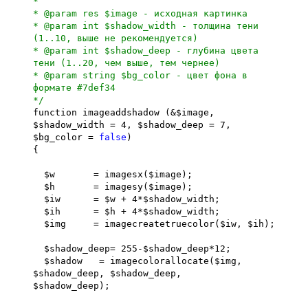
*
* @param res $image - исходная картинка
* @param int $shadow_width - толщина тени
(1..10, выше не рекомендуется)
* @param int $shadow_deep - глубина цвета
тени (1..20, чем выше, тем чернее)
* @param string $bg_color - цвет фона в
формате #7def34
*/
function imageaddshadow (&$image,
$shadow_width = 4, $shadow_deep = 7,
$bg_color =
false
)
{
$w = imagesx($image);
$h = imagesy($image);
$iw = $w + 4*$shadow_width;
$ih = $h + 4*$shadow_width;
$img = imagecreatetruecolor($iw, $ih);
$shadow_deep= 255-$shadow_deep*12;
$shadow = imagecolorallocate($img,
$shadow_deep, $shadow_deep,
$shadow_deep);