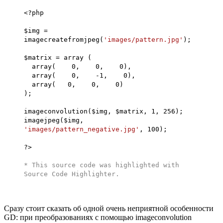
<?php
$img =
imagecreatefromjpeg(
'images/pattern.jpg'
);
$matrix = array (
array( 0, 0, 0),
array( 0, -1, 0),
array( 0, 0, 0)
);
imageconvolution($img, $matrix, 1, 256);
imagejpeg($img,
'images/pattern_negative.jpg'
, 100);
?>
* This source code was highlighted with
Source Code Highlighter
.
Сразу стоит сказать об одной очень неприятной особенности
GD: при преобразованиях с помощью imageconvolution