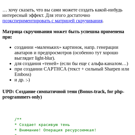
… хочу сказать, что вы сами можете создать какой-нибудь
интересный эффект. Для этого достаточно
поэкспериментировать с матрицей скручивания
.
Матрица скручивания может быть успешна применена
при:
создании «маленьких» картинок, напр. генерации
аватаров и предпросмотров (особенно тут хорошо
выглядит light-blur).
для создания «теней» (если бы еще с альфа-каналом…)
при создании CAPTHCA (текст + сильный Sharpen или
Emboss)
и др. :-)
UPD: Создание симпатичной тени (Bonus-track, for php-
programmers only)
/**
* Создает красивую тень
* Внимание! Операция ресурсоемкая!